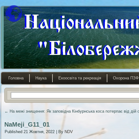
Головна
Наука
Екоосвіта та рекреація
Охорона ПЗФ
←
На межі знищення: Як заповідна Кінбурнська коса потерпає від дій 
NaMeji_G11_01
Published
21 Жовтня, 2022
|
By
NDV