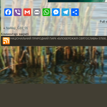
Facebook
Viber
Gmail
Print
WhatsApp
Messenger
Telegram
Поділи
Full 
«
NaMeji_G10_01
Комментарі закриті.
НАЦІОНАЛЬНИЙ ПРИРОДНИЙ ПАРК «БІЛОБЕРЕЖЖЯ СВЯТОСЛАВА» 57500, Миколаїв