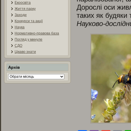
Екоосвіта
Дорослі оси жив
Життя парку
таких як будяки т
Заходи
Конкурси та акції
Науково-дослід
Наука
Нормативно-правова база
Погляд у минуле
СДО
Цікаво знати
Архів
Архів