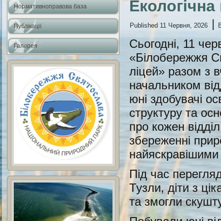
Екологічна
Нормативноправова база
|
Published
11 Червня, 2026
Публікації
Сьогодні, 11 че
Галерея
«Білобережжя Св
ліцей» разом з в
начальником відд
юні здобувачі ос
структуру та ос
про кожен відділ
збереженні прир
найяскравішими 
Під час перегля
Тузли, діти з ці
та змогли скушт