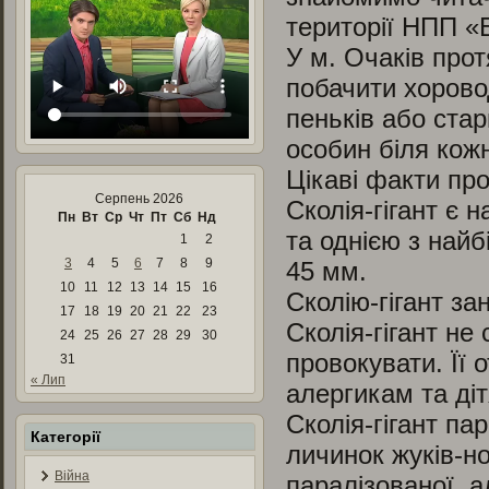
території НПП «
У м. Очаків прот
побачити хорово
пеньків або стар
особин біля кожн
Цікаві факти про
Серпень 2026
Сколія-гігант є 
Пн
Вт
Ср
Чт
Пт
Сб
Нд
та однією з найб
1
2
3
4
5
6
7
8
9
45 мм.
10
11
12
13
14
15
16
Сколію-гігант за
17
18
19
20
21
22
23
Сколія-гігант не
24
25
26
27
28
29
30
провокувати. Її 
31
« Лип
алергикам та ді
Сколія-гігант па
Категорії
личинок жуків-но
Війна
паралізованої, 