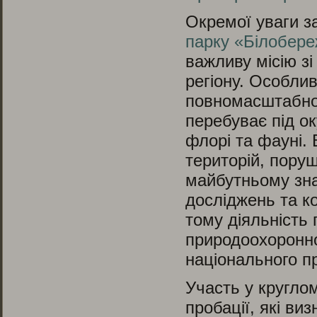
Окремої уваги за
парку «Білобер
важливу місію з
регіону. Особли
повномасштабної
перебуває під ок
флорі та фауні.
територій, пору
майбутньому зна
досліджень та к
тому діяльність 
природоохоронно
національного п
Участь у круглом
пробації, які в