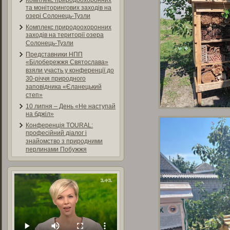
Комплекс природоохоронних
та моніторингових заходів на
озері Солонець-Тузли
Комплекс природоохоронних
заходів на території озера
Солонець-Тузли
Представники НПП
«Білобережжя Святослава»
взяли участь у конференції до
30-річчя природного
заповідника «Єланецький
степ»
10 липня – День «Не наступай
на бджіл»
Конференція TOURAL:
професійний діалог і
знайомство з природними
перлинами Побужжя