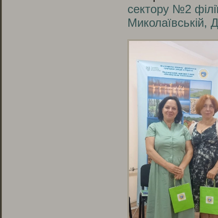
сектору №2 філі
Миколаївській, Д