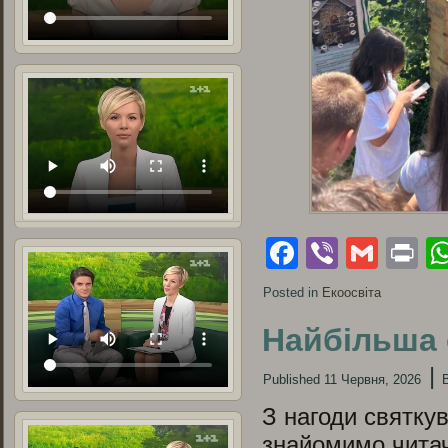
Facebook
Viber
Gmai
Pr
Posted in
Екоосвіта
Найбільша 
|
Published
11 Червня, 2026
З нагоди святку
знайомимо читач