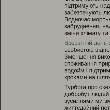
підтримують надз
забезпечують л
Водночас морськ
забруднення, на
зміни клімату т
Всесвітній день 
особистою відпо
Зменшення викор
споживання прир
водойм і підтри
кроками на шлях
Турбота про океа
добробут людей 
зусиллями ми зм
життєдайний пот