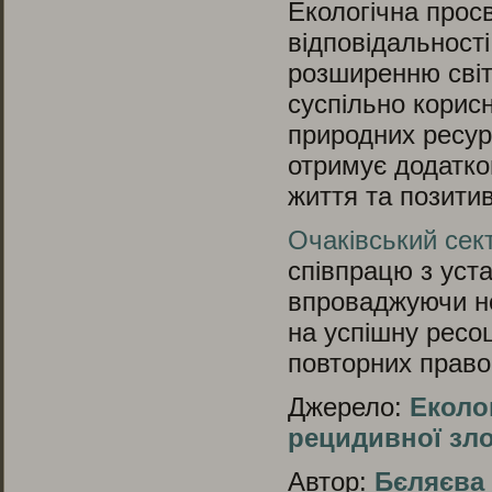
Екологічна просв
відповідальност
розширенню світ
суспільно корисн
природних ресур
отримує додатко
життя та позитив
Очаківський сек
співпрацю з уст
впроваджуючи но
на успішну ресоц
повторних прав
Джерело:
Еколо
рецидивної зл
Автор:
Бєляєва