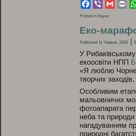
Facebook
Viber
Gmai
Pr
Posted in
Наука
Еко-мараф
|
Published
11 Червня, 2026
У Рибаківському 
екоосвіти НПП
Б
«Я люблю Чорне 
творчих заходів,
Особливим етап
мальовничих мор
фотоапарата пер
неба та природи
нагадуванням пр
природні багатст