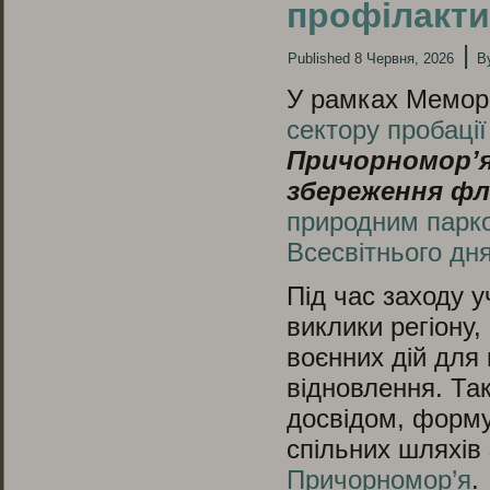
профілакти
|
Published
8 Червня, 2026
B
У рамках Мемор
сектору пробації
Причорномор’я
збереження фл
природним парк
Всесвітнього дн
Під час заходу у
виклики регіону,
воєнних дій для
відновлення. Та
досвідом, форму
спільних шляхів
Причорномор’я
.