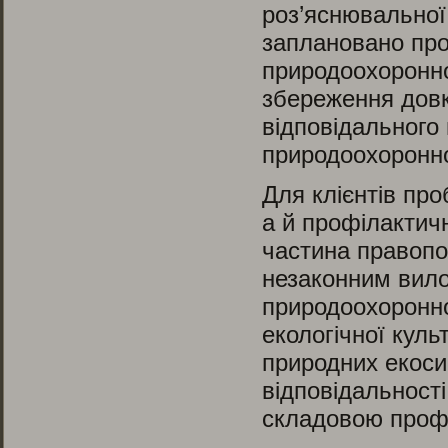
роз’яснювальної 
заплановано про
природоохоронн
збереження довк
відповідального
природоохоронно
Для клієнтів про
а й профілактич
частина правопо
незаконним вил
природоохоронн
екологічної куль
природних екоси
відповідальност
складовою профі