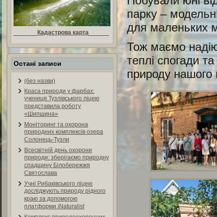
Побували юні від
парку – модельні
для маленьких м
_______
Кадастрова карта
______
Тож маємо надію,
теплі спогади та
Остані записи
природу нашого 
(без назви)
Краса природи у фарбах:
учениця Тузлівського ліцею
представила роботу
«Шипшина»
Моніторинг та охорона
природних комплексів озера
Солонець-Тузли
Всесвітній день охорони
природи: зберігаємо природну
спадщину Білобережжя
Святослава
Учні Рибаківського ліцею
досліджують природу рідного
краю за допомогою
платформи iNaturalist