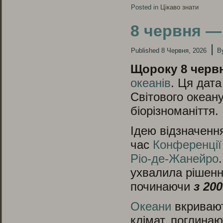
Posted in
Цікаво знати
8 червня —
|
Published
8 Червня, 2026
B
Щороку 8 черв
океанів
. Ця дат
Світового океану
біорізноманіття.
Ідею відзначенн
час
Конференції
Ріо-де-Жанейро
ухвалила рішенн
починаючи
з 20
Океани
вкривают
клімат, поглинаю