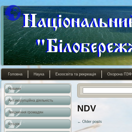
Головна
Наука
Екоосвіта та рекреація
Охорона ПЗФ
Новини
Антикорупційна діяльність
NDV
Звернення громадян
←
Older posts
Історія