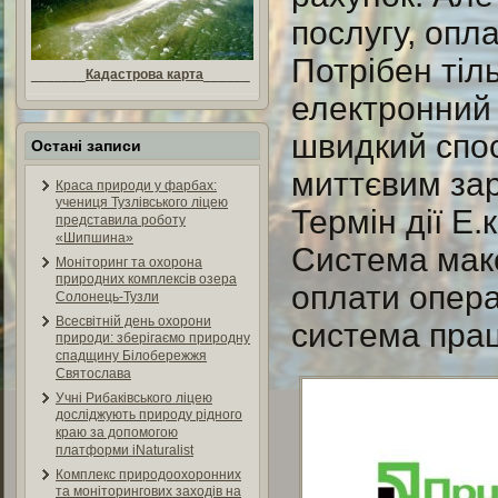
послугу, опл
Потрібен тіл
_______
Кадастрова карта
______
електронний 
швидкий спос
Остані записи
миттєвим зар
Краса природи у фарбах:
учениця Тузлівського ліцею
Термін дії Е.
представила роботу
«Шипшина»
Система макс
Моніторинг та охорона
природних комплексів озера
оплати опера
Солонець-Тузли
Всесвітній день охорони
система прац
природи: зберігаємо природну
спадщину Білобережжя
Святослава
Учні Рибаківського ліцею
досліджують природу рідного
краю за допомогою
платформи iNaturalist
Комплекс природоохоронних
та моніторингових заходів на