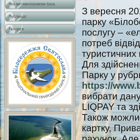
Нормативноправова база
З вересня 20
Публікації
парку «Біло
Галерея
послугу – «е
потреб відвід
туристичних 
Для здійснен
Парку у рубр
https://www.
вибрати дану
LIQPAY та зд
Також можлив
картку, Прив
рахунок. Але