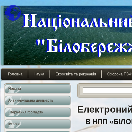
Головна
Наука
Екоосвіта та рекреація
Охорона ПЗФ
Новини
Антикорупційна діяльність
Електроний
Звернення громадян
В НПП «БІ
Історія