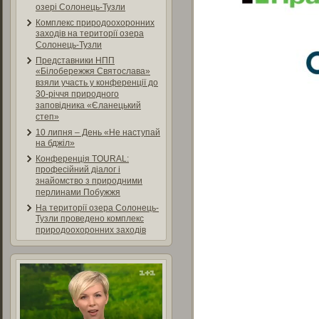
озері Солонець-Тузли
Комплекс природоохоронних
заходів на території озера
Солонець-Тузли
Представники НПП
«Білобережжя Святослава»
взяли участь у конференції до
30-річчя природного
заповідника «Єланецький
степ»
10 липня – День «Не наступай
на бджіл»
Конференція TOURAL:
професійний діалог і
знайомство з природними
перлинами Побужжя
На території озера Солонець-
Тузли проведено комплекс
природоохоронних заходів