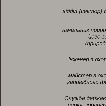
відділ (сектор)
начальник приро
його з
(природ
інженер з охо
майстер з охо
заповідного ф
Служба державн
парку, зоолог