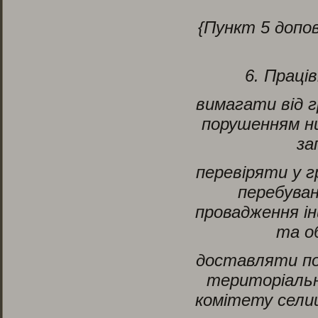
{Пункт 5 допо
6. Праці
вимагати від г
порушенням ни
за
перевіряти у г
перебуван
провадження ін
та о
доставляти по
територіальн
комітету селищ