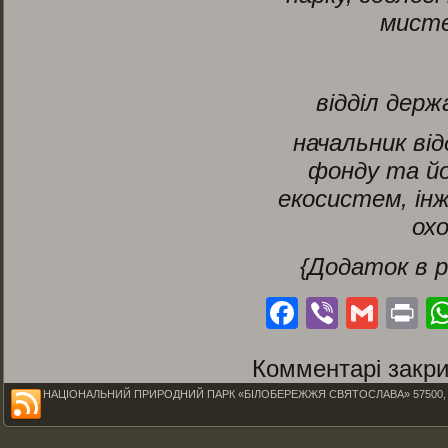
мисте
відділ держ
начальник від
фонду та йо
екосистем, інж
ох
{Додаток в 
Facebook
Viber
Gmai
Pr
Комментарі закри
НАЦІОНАЛЬНИЙ ПРИРОДНИЙ ПАРК «БІЛОБЕРЕЖЖЯ СВЯТОСЛАВА» 57500, Миколаїв