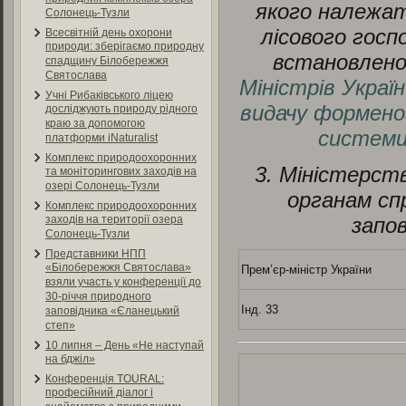
якого належат
Солонець-Тузли
лісового гос
Всесвітній день охорони
природи: зберігаємо природну
встановленог
спадщину Білобережжя
Святослава
Міністрів Украї
Учні Рибаківського ліцею
видачу форменог
досліджують природу рідного
краю за допомогою
системи
платформи iNaturalist
Комплекс природоохоронних
3. Міністерст
та моніторингових заходів на
озері Солонець-Тузли
органам сп
Комплекс природоохоронних
запов
заходів на території озера
Солонець-Тузли
Представники НПП
«Білобережжя Святослава»
Прем’єр-міністр України
взяли участь у конференції до
30-річчя природного
Інд. 33
заповідника «Єланецький
степ»
10 липня – День «Не наступай
на бджіл»
Конференція TOURAL:
професійний діалог і