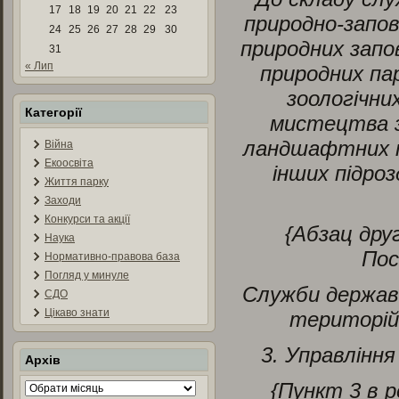
17
18
19
20
21
22
23
природно-запов
24
25
26
27
28
29
30
природних запов
31
« Лип
природних пар
зоологічни
Категорії
мистецтва з
ландшафтних па
Війна
Екоосвіта
інших підроз
Життя парку
Заходи
Конкурси та акції
{Абзац друг
Наука
По
Нормативно-правова база
Погляд у минуле
Служби державн
СДО
Цікаво знати
територій 
3. Управлінн
Архів
{Пункт 3 в 
Архів