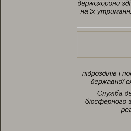
держохорони зд
на їх утриманн
підрозділів і 
державної о
Служба де
біосферного з
ре