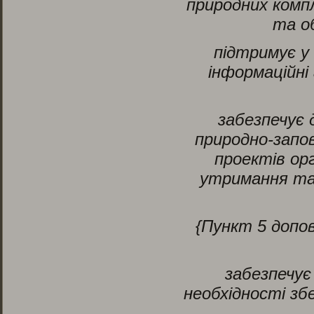
природних компл
та о
підтримує у
інформаційні
забезпечує
природно-запов
проектів орг
утримання та 
{Пункт 5 допо
забезпечує
необхідності зб