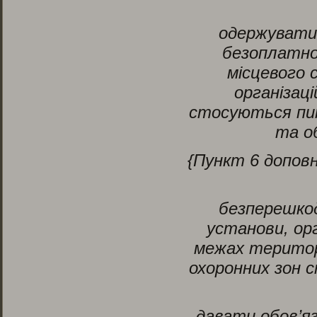
одержувати
безоплатно 
місцевого 
організац
стосуються пи
та о
{Пункт 6 допов
безперешкод
установи, орг
межах територі
охоронних зон 
давати обов’яз