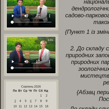
націонал
дендрологічни
садово-парково
також
{Пункт 1 із зм
2. До складу
природних запов
природних пар
зоологічни
мистецтва
р
Серпень 2026
{Абзац перш
Пн
Вт
Ср
Чт
Пт
Сб
Нд
1
2
По
3
4
5
6
7
8
9
10
11
12
13
14
15
16
До складу слу