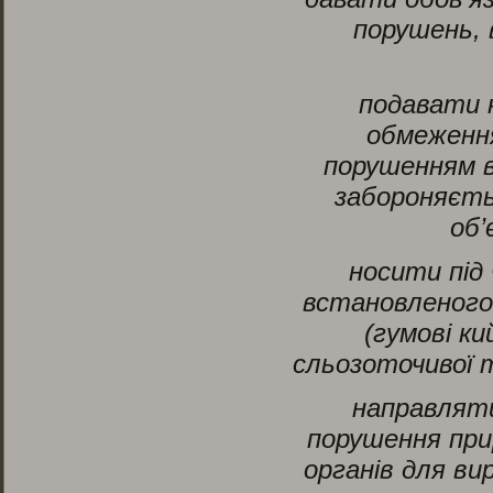
порушень, 
подавати 
обмеження
порушенням в
забороняєть
об’
носити під
встановленого 
(гумові к
сльозоточивої т
направляти
порушення при
органів для в