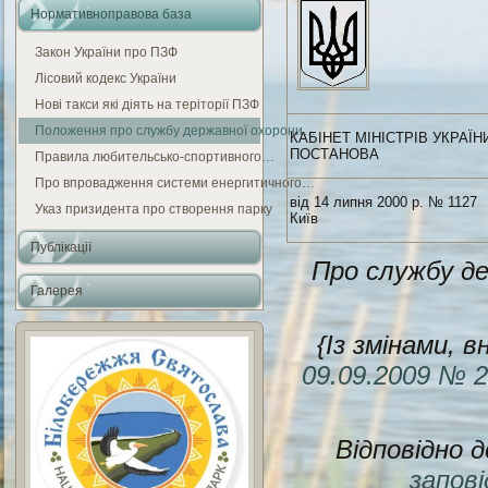
Нормативноправова база
Закон України про ПЗФ
Лісовий кодекс України
Нові такси які діять на теріторії ПЗФ
Положення про службу державної охорони…
КАБІНЕТ МІНІСТРІВ УКРАЇН
ПОСТАНОВА
Правила любительсько-спортивного…
Про впровадження системи енергитичного…
від 14 липня 2000 р. № 1127
Указ призидента про створення парку
Київ
Публікації
Про службу де
Галерея
{Із змінами,
09.09.2009
№ 2
Відповідно 
запові