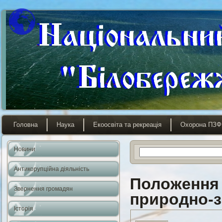
Головна
Наука
Екоосвіта та рекреація
Охорона ПЗФ
Новини
Антикорупційна діяльність
Положення 
Звернення громадян
природно-з
Історія