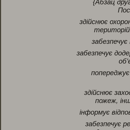
{Абзац друг
По
здійснює охоро
територій 
забезпечує
забезпечує дод
об’
попереджує
здійснює зах
пожеж, інш
інформує відпов
забезпечує р