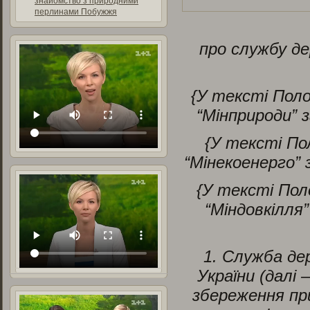
знайомство з природними
перлинами Побужжя
про службу де
{У тексті Поло
“Мінприроди” 
{У тексті По
“Мінекоенерго”
{У тексті Пол
“Міндовкілля”
1. Служба де
України (далі
збереження при