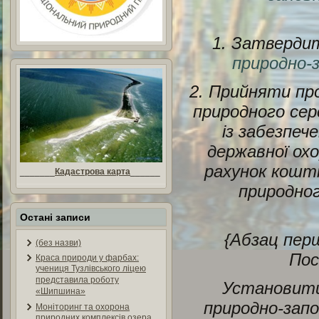
1. Затверд
природно-з
2. Прийняти пр
природного сер
із забезпеч
державної охо
рахунок кошт
_______
Кадастрова карта
______
природног
Остані записи
{Абзац перш
(без назви)
По
Краса природи у фарбах:
учениця Тузлівського ліцею
представила роботу
Установити
«Шипшина»
природно-запо
Моніторинг та охорона
природних комплексів озера