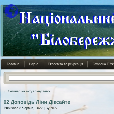
Головна
Наука
Екоосвіта та рекреація
Охорона ПЗФ
←
Семінар на актуальну тему
02 Доповідь Ліни Діксайте
Published
8 Червня, 2022
|
By
NDV