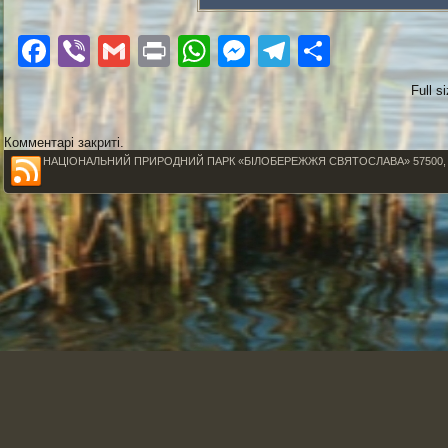
Facebook
Viber
Gmail
Print
WhatsApp
Messenger
Telegram
Поділи
Full s
Комментарі закриті.
НАЦІОНАЛЬНИЙ ПРИРОДНИЙ ПАРК «БІЛОБЕРЕЖЖЯ СВЯТОСЛАВА» 57500, Миколаїв