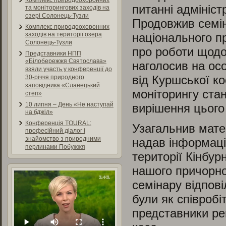
Комплекс природоохоронних
питанні адмініст
та моніторингових заходів на
озері Солонець-Тузли
Продовжив семін
Комплекс природоохоронних
національного п
заходів на території озера
Солонець-Тузли
про роботи щодо
Представники НПП
«Білобережжя Святослава»
наголосив на ос
взяли участь у конференції до
від Куршської ко
30-річчя природного
заповідника «Єланецький
моніторингу ста
степ»
10 липня – День «Не наступай
вирішення цього
на бджіл»
Конференція TOURAL:
Узагальнив мате
професійний діалог і
знайомство з природними
надав інформаці
перлинами Побужжя
території Кінбур
нашого причорно
семінару відпові
були як співроб
представники ре