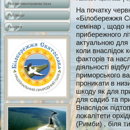
Нормативноправова база
На початку черв
Публікації
«Білобережжя С
семінар , щодо 
Галерея
прибережного лі
актуальною для т
коли внаслідок 
факторів та насл
діяльності відб
приморського ва
проникати в низи
шкоду як для при
для садиб та пр
Внаслідок підтоп
локалітети орхід
(Римби) , біля т