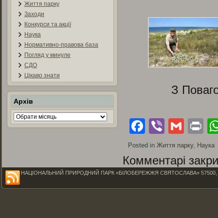
Життя парку
Заходи
Конкурси та акції
Наука
Нормативно-правова база
Погляд у минуле
СДО
Цікаво знати
З Поваг
Архів
Архів
Facebook
Viber
Gmai
Pr
Posted in
Життя парку
,
Наука
Комментарі закри
НАЦІОНАЛЬНИЙ ПРИРОДНИЙ ПАРК «БІЛОБЕРЕЖЖЯ СВЯТОСЛАВА» 57500, Миколаїв