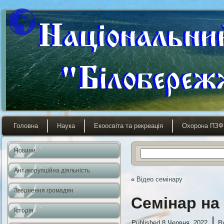
Головна
Наука
Екоосвіта та рекреація
Охорона ПЗФ
Новини
Антикорупційна діяльність
«
Відео семінару
Звернення громадян
Семінар на
Історія
|
Published
8 Червня, 2022
B