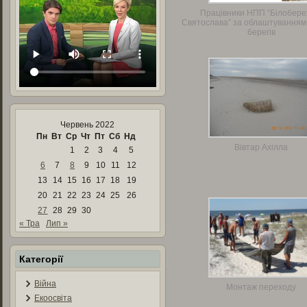
Працівники НПП “Білобер
Святослава” за облаштуванням
берегів
Червень 2022
Пн
Вт
Ср
Чт
Пт
Сб
Нд
Вівтар Ахілла
1
2
3
4
5
6
7
8
9
10
11
12
13
14
15
16
17
18
19
20
21
22
23
24
25
26
27
28
29
30
« Тра
Лип »
Категорії
Війна
Монтаж переходу
Екоосвіта