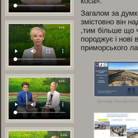
коса».
Загалом за думк
змістовно він на
,тим більше що 
породжує і нові 
приморського л
Доповідь Ліни Діксайте