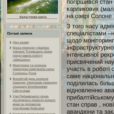
погіршився стан
карликових (мали
на озері Солоне і
_______
Кадастрова карта
______
З того часу адмі
спеціалістами –
Остані записи
щодо моніторингу
(без назви)
інфраструктурно
Краса природи у фарбах:
учениця Тузлівського ліцею
інтенсивної рекр
представила роботу
«Шипшина»
присвячений нау
Моніторинг та охорона
участь в роботі 
природних комплексів озера
Солонець-Тузли
саме національн
Всесвітній день охорони
поділилась біль
природи: зберігаємо природну
спадщину Білобережжя
відновленню ава
Святослава
прибалтійському 
Учні Рибаківського ліцею
досліджують природу рідного
стан справ , нов
краю за допомогою
платформи iNaturalist
авандюни та зак