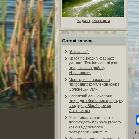
_______
Кадастрова карта
______
Остані записи
(без назви)
Краса природи у фарбах:
учениця Тузлівського ліцею
представила роботу
«Шипшина»
Моніторинг та охорона
природних комплексів озера
Солонець-Тузли
Всесвітній день охорони
природи: зберігаємо природну
спадщину Білобережжя
Святослава
Учні Рибаківського ліцею
досліджують природу рідного
краю за допомогою
Po
платформи iNaturalist