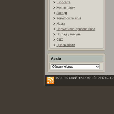
Екоосвіта
Життя парку
Заходи
Конкурси та акції
Наука
Нормативно-правова база
Погляд у минуле
СДО
Цікаво знати
Архів
Архів
НАЦІОНАЛЬНИЙ ПРИРОДНИЙ ПАРК «БІЛОБЕРЕЖЖ