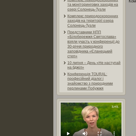
Комплекс природоохоронних
Ком
та моніторингових заходів на
озері Солонець-Тузли
Комплекс природоохоронних
заходів на території озера
Солонець-Тузли
Представники НПП
«Білобережжя Святослава»
взяли участь у конференції до
30-річчя природного
заповідника «Єланецький
степ»
10 липня – День «Не наступай
на бджіл»
Конференція TOURAL:
професійний діалог і
знайомство з природними
перлинами Побужжя