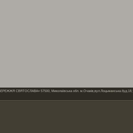
Я СВЯТОСЛАВА» 57500, Миколаївська обл. м.Очаків,вул.Лоцьманська.буд.18,тел/