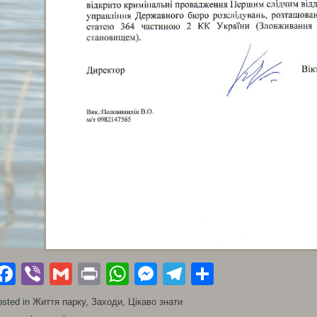
Facebook
Viber
Gmail
Print
WhatsApp
Messenger
Telegram
Поділити
sted in
Життя парку
,
Заходи
,
Цікаво знати