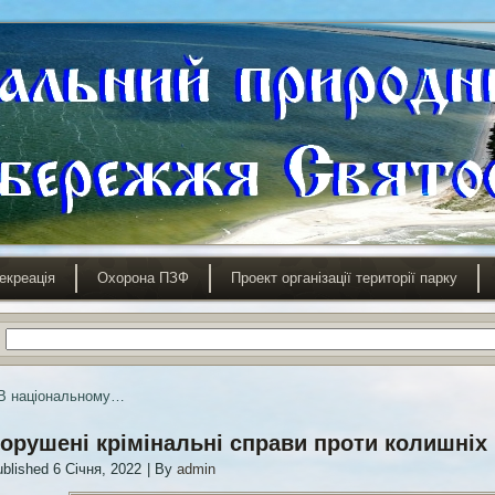
екреація
Охорона ПЗФ
Проект організації території парку
В національному…
орушені крімінальні справи проти колишніх 
blished
6 Січня, 2022
|
By
admin