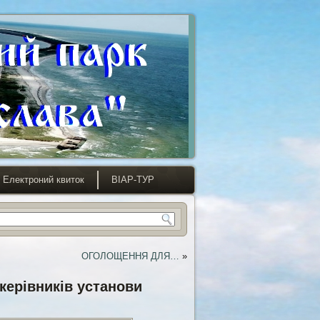
Електроний квиток
ВІАР-ТУР
ОГОЛОЩЕННЯ ДЛЯ…
»
керівників установи