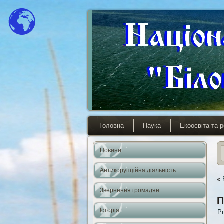
Головна
Наука
Екоосвіта та р
Новини
Антикорупційна діяльність
«
Звернення громадян
П
Історія
Pu