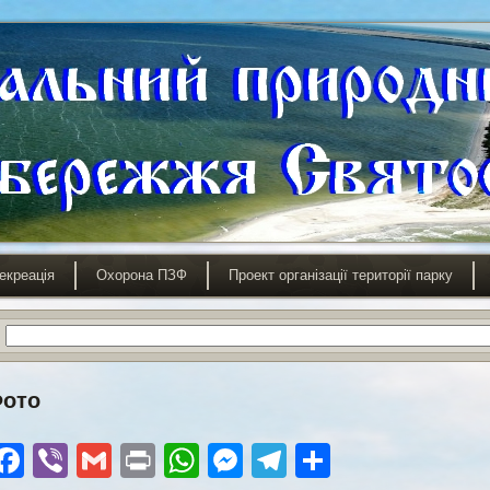
екреація
Охорона ПЗФ
Проект організації території парку
ото
Facebook
Viber
Gmail
Print
WhatsApp
Messenger
Telegram
Поділити