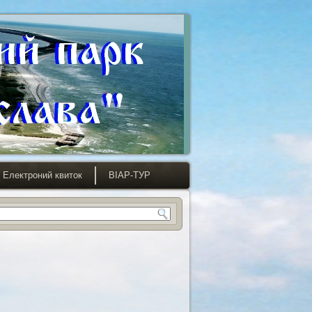
Електроний квиток
ВІАР-ТУР
ся