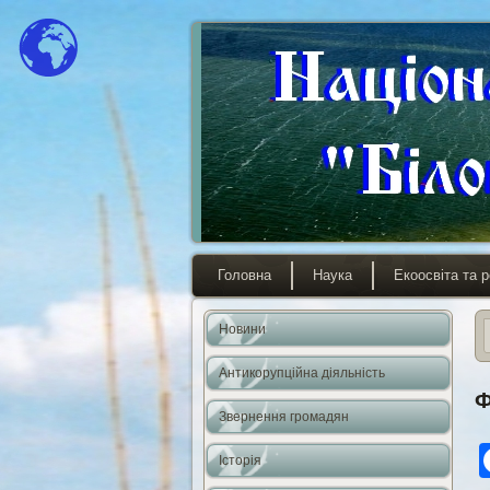
Головна
Наука
Екоосвіта та р
Новини
Антикорупційна діяльність
Ф
Звернення громадян
Історія