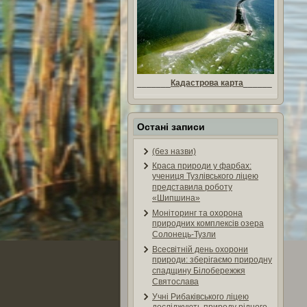
_______
Кадастрова карта
______
Остані записи
(без назви)
Краса природи у фарбах:
учениця Тузлівського ліцею
представила роботу
«Шипшина»
Моніторинг та охорона
природних комплексів озера
Солонець-Тузли
Всесвітній день охорони
природи: зберігаємо природну
спадщину Білобережжя
Святослава
Учні Рибаківського ліцею