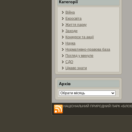
Категорії
Війна
Екоосвіта
Життя парку
Заходи
Конкурси та акції
Наука
Нормативно-правова база
Погляд у минуле
СДО
Цікаво знати
Архів
Архів
НАЦІОНАЛЬНИЙ ПРИРОДНИЙ ПАРК «БІЛОБЕРЕЖЖ