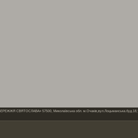
Я СВЯТОСЛАВА» 57500, Миколаївська обл. м.Очаків,вул.Лоцьманська.буд.18,тел/