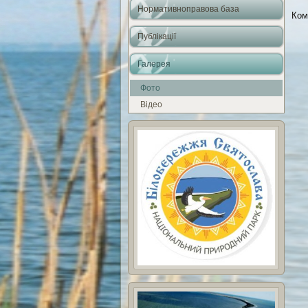
Нормативноправова база
Ком
Публікації
Галерея
Фото
Відео