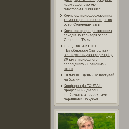
досліджують природу рідного
краю за допомогою
платформи iNaturalist
Комплекс природоохоронних
та моніторингових заходів на
озері Солонець-Тузли
Комплекс природоохоронних
заходів на території озера
Солонець-Тузли
Представники НПП
«Білобережжя Святослава»
взяли участь у конференції до
30-річчя природного
заповідника «Єланецький
степ»
10 липня – День «Не наступай
на бджіл»
Конференція TOURAL:
професійний діалог і
знайомство з природними
перлинами Побужжя