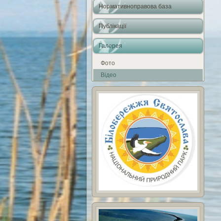
Нормативноправова база
Публікації
Галерея
Фото
Відео