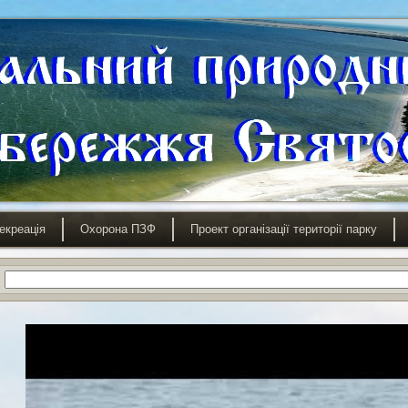
екреація
Охорона ПЗФ
Проект організації території парку