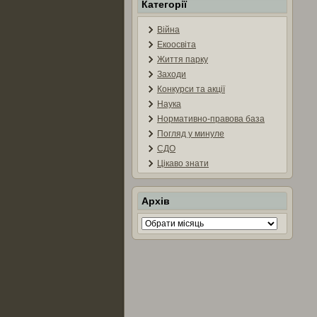
Категорії
Війна
Екоосвіта
Життя парку
Заходи
Конкурси та акції
Наука
Нормативно-правова база
Погляд у минуле
СДО
Цікаво знати
Архів
Архів