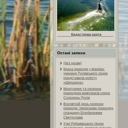
_______
Кадастрова карта
______
Остані записи
(без назви)
Краса природи у фарбах:
учениця Тузлівського ліцею
представила роботу
«Шипшина»
Моніторинг та охорона
природних комплексів озера
Солонець-Тузли
Всесвітній день охорони
природи: зберігаємо природну
спадщину Білобережжя
Святослава
Учні Рибаківського ліцею