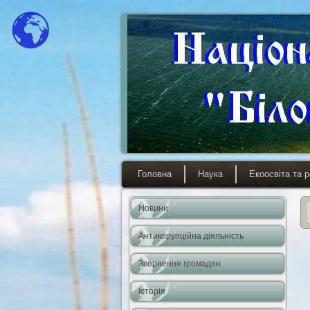
Головна
Наука
Екоосвіта та р
Новини
Антикорупційна діяльність
Звернення громадян
Історія