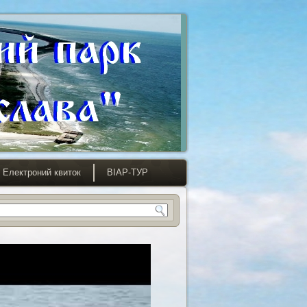
Електроний квиток
ВІАР-ТУР