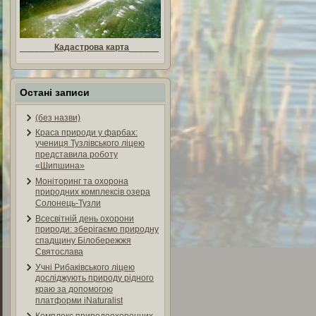
_______
Кадастрова карта
______
Остані записи
(без назви)
Краса природи у фарбах:
учениця Тузлівського ліцею
представила роботу
«Шипшина»
Моніторинг та охорона
природних комплексів озера
Солонець-Тузли
Всесвітній день охорони
природи: зберігаємо природну
спадщину Білобережжя
Святослава
Учні Рибаківського ліцею
досліджують природу рідного
краю за допомогою
платформи iNaturalist