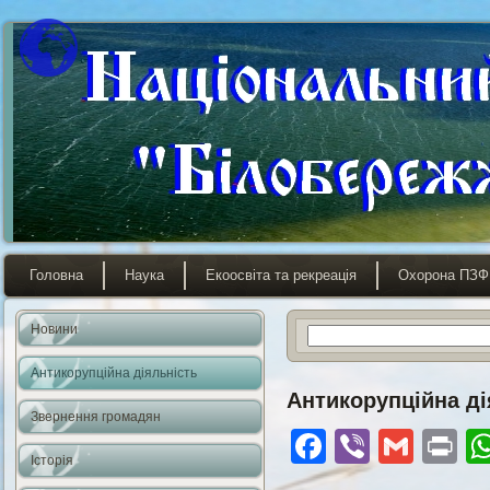
Головна
Наука
Екоосвіта та рекреація
Охорона ПЗФ
Новини
Антикорупційна діяльність
Антикорупційна ді
Звернення громадян
Facebook
Viber
Gmai
Pr
Історія