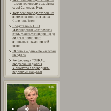
Комплекс природоохоронних
та моніторингових заходів на
озері Солонець-Тузли
Комплекс природоохоронних
заходів на території озера
Солонець-Тузли
Представники НПП
«Білобережжя Святослава»
взяли участь у конференції до
30-річчя природного
заповідника «Єланецький
степ»
10 липня – День «Не наступай
на бджіл»
Конференція TOURAL:
професійний діалог і
знайомство з природними
перлинами Побужжя