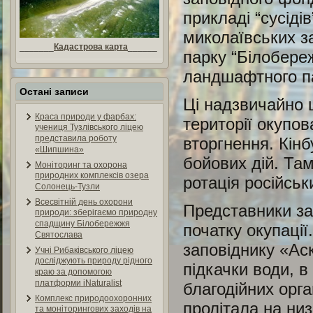
прикладі “сусіді
миколаївських з
_______
Кадастрова карта
______
парку “Білобере
ландшафтного па
Остані записи
Ці надзвичайно ц
Краса природи у фарбах:
території окупо
учениця Тузлівського ліцею
представила роботу
вторгнення. Кінбу
«Шипшина»
бойових дій. Там
Моніторинг та охорона
природних комплексів озера
ротація російсь
Солонець-Тузли
Всесвітній день охорони
Представники зап
природи: зберігаємо природну
спадщину Білобережжя
початку окупаці
Святослава
заповіднику «Аск
Учні Рибаківського ліцею
досліджують природу рідного
підкачки води, в
краю за допомогою
платформи iNaturalist
благодійних орга
Комплекс природоохоронних
пролітала на низ
та моніторингових заходів на