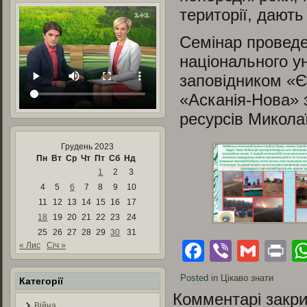
території, дают
Семінар проведе
національного у
заповідником «Є
«Асканія-Нова» з
ресурсів Микола
Грудень 2023
Пн
Вт
Ср
Чт
Пт
Сб
Нд
1
2
3
4
5
6
7
8
9
10
11
12
13
14
15
16
17
18
19
20
21
22
23
24
25
26
27
28
29
30
31
Facebook
Viber
Gmai
Pr
« Лис
Січ »
Posted in
Цікаво знати
Категорії
Комментарі закри
Війна