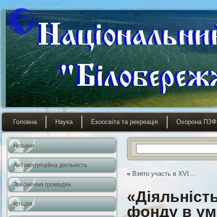
Головна
Наука
Екоосвіта та рекреація
Охорона ПЗФ
Новини
Антикорупційна діяльність
«
Взято участь в XVI…
Звернення громадян
«Діяльніст
Історія
фонду в ум