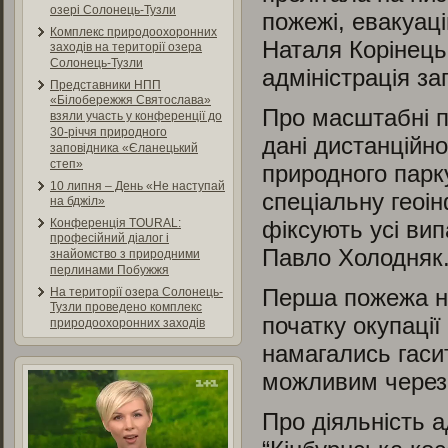
озері Солонець-Тузли
пожежі, евакуаці
Комплекс природоохоронних
Наталя Корінець
заходів на території озера
Солонець-Тузли
адміністрація за
Представники НПП
«Білобережжя Святослава»
Про масштабні п
взяли участь у конференції до
30-річчя природного
дані дистанційн
заповідника «Єланецький
степ»
природного парк
10 липня – День «Не наступай
спеціальну геоі
на бджіл»
фіксують усі ви
Конференція TOURAL:
професійний діалог і
Павло Холодняк
знайомство з природними
перлинами Побужжя
Перша пожежа на
На території озера Солонець-
Тузли проведено комплекс
початку окупації
природоохоронних заходів
намагались гасит
можливим через д
Про діяльність 