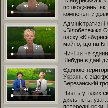
“Кінбурнська кос
пошкоджень, які 
компоненти довк
Адміністративні 
«Білобережжя Св
парку «Кінбурнс
майно, що на Кін
Нині чи не єдин
Кінбурн є дані д
Єдиною територі
Україні, є відо
Березанській гро
Навіть у таких 
діяльність, узаг
попередні роки, 