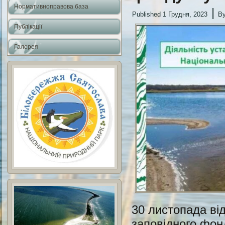
Нормативноправова база
|
Published
1 Грудня, 2023
B
Публікації
Галерея
30 листопада ві
заповідного фон