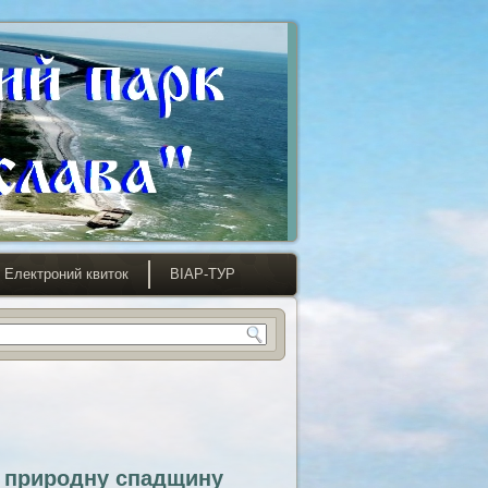
Електроний квиток
ВІАР-ТУР
о природну спадщину