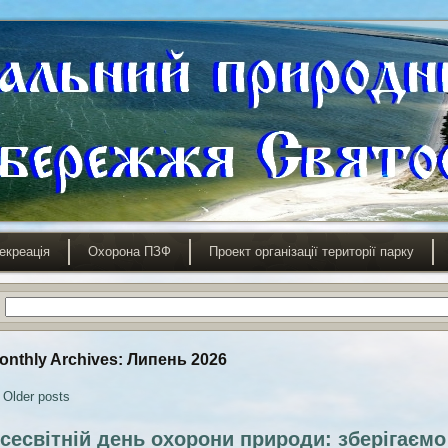
екреація
Охорона ПЗФ
Проект організації території парку
onthly Archives:
Липень 2026
Older posts
сесвітній день охорони природи: зберігаєм