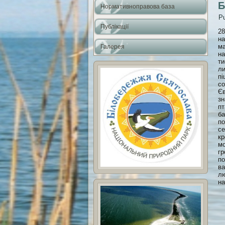
Б
Нормативноправова база
Pu
Публікації
28
на
ма
Галерея
на
ти
ли
пі
со
Єв
зн
пт
ба
по
се
кр
мо
гр
по
ва
лю
на