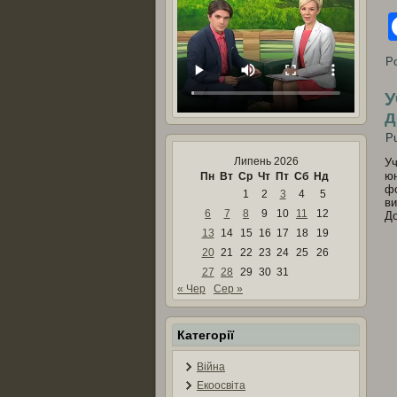
Po
У
д
Pu
Липень 2026
Уч
юн
Пн
Вт
Ср
Чт
Пт
Сб
Нд
фо
1
2
3
4
5
ви
6
7
8
9
10
11
12
До
13
14
15
16
17
18
19
20
21
22
23
24
25
26
27
28
29
30
31
« Чер
Сер »
Категорії
Війна
Екоосвіта