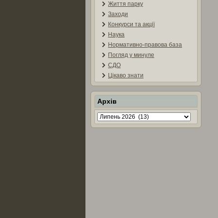
Життя парку
Заходи
Конкурси та акції
Наука
Нормативно-правова база
Погляд у минуле
СДО
Цікаво знати
Архів
Архів