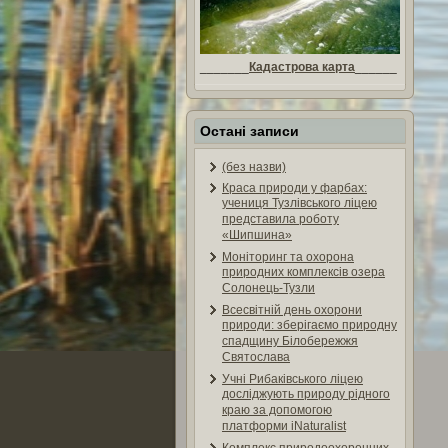
_______
Кадастрова карта
______
Остані записи
(без назви)
Краса природи у фарбах:
учениця Тузлівського ліцею
представила роботу
«Шипшина»
Моніторинг та охорона
природних комплексів озера
Солонець-Тузли
Всесвітній день охорони
природи: зберігаємо природну
спадщину Білобережжя
Святослава
Учні Рибаківського ліцею
досліджують природу рідного
краю за допомогою
платформи iNaturalist