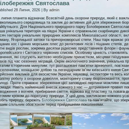
ілобережжя Святослава
blished
28 Липня, 2026
|
By
admin
 липня планета відзначає Всесвітній день охорони природи, який є важл
вколишнього середовища та заклик до активних дій для збереження біорі
йбутнього. Для Національного природного парку Білобережжя Святослав
ша унікальна територія на півдні України є справжньою скарбницею дик
сяч гектарів унікальних природних комплексів Миколаївської області, в
ману, Ягорлицької затоки та причорноморські степи. Наш парк вражає р
щаних кос і цінних морських плес до реліктових лісів і піщаних степів, д
тні видів рослин, зокрема десятки рідкісних представників флори і фауни
ропейського і Світового червоних списків. Особливу цінність становлять
ачення, які слугують життєво необхідним прихистком, місцями гніздуван
ахів під час сезонних міграцій. Окрім екологічного значення, унікальна п
гатим історичним минулим: тут розташовані пам’ятки археології, пов’язан
селеннями, козацькою добою та легендарним ім’ям київського князя Свя
рйозних викликів для екосистем України, науковці, інспектори та весь 
опітку роботу з охорони довкілля, моніторингу стану біорізноманіття, про
лоді. Проте справжнє збереження цієї заповідної перлини можливе лише 
омади. Навіть найменший внесок кожного з нас — дотримання правил пов
водження з вогнем, прибирання сміття, відмова від пластику та повага 
гомим кроком до порятунку природи. У цей день закликаємо кожного усві
біть природу, бережіть
Білобережжя Святослава
та пам’ятайте, що збер
шим спільним обов’язком перед прийдешніми поколіннями.