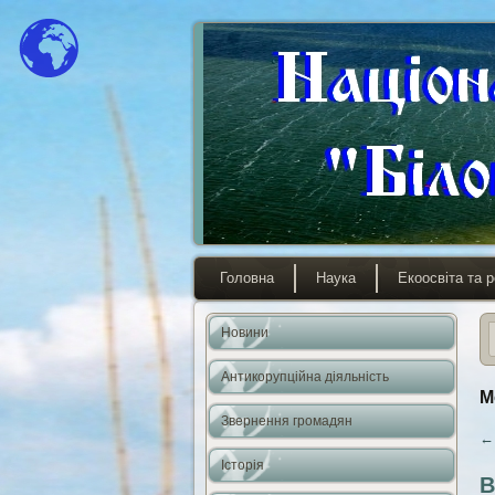
Головна
Наука
Екоосвіта та р
Новини
Антикорупційна діяльність
M
Звернення громадян
←
Історія
В