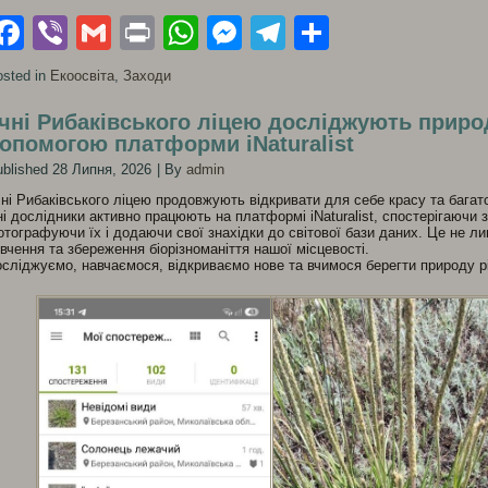
Facebook
Viber
Gmail
Print
WhatsApp
Messenger
Telegram
Поділити
sted in
Екоосвіта
,
Заходи
чні Рибаківського ліцею досліджують приро
опомогою платформи iNaturalist
blished
28 Липня, 2026
|
By
admin
ні Рибаківського ліцею продовжують відкривати для себе красу та багатс
і дослідники активно працюють на платформі iNaturalist, спостерігаючи
тографуючи їх і додаючи свої знахідки до світової бази даних. Це не ли
вчення та збереження біорізноманіття нашої місцевості.
сліджуємо, навчаємося, відкриваємо нове та вчимося берегти природу р