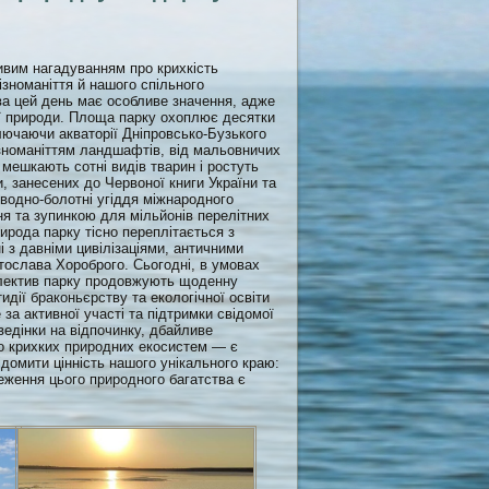
ивим нагадуванням про крихкість
зноманіття й нашого спільного
а цей день має особливе значення, адже
ої природи. Площа парку охоплює десятки
ключаючи акваторії Дніпровсько-Бузького
ізноманіттям ландшафтів, від мальовничих
е мешкають сотні видів тварин і ростуть
, занесених до Червоної книги України та
 водно-болотні угіддя міжнародного
ня та зупинкою для мільйонів перелітних
рирода парку тісно переплітається з
і з давніми цивілізаціями, античними
тослава Хороброго. Сьогодні, в умовах
колектив парку продовжують щоденну
тидії браконьєрству та екологічної освіти
за активної участі та підтримки свідомої
едінки на відпочинку, дбайливе
до крихких природних екосистем — є
домити цінність нашого унікального краю:
еження цього природного багатства є