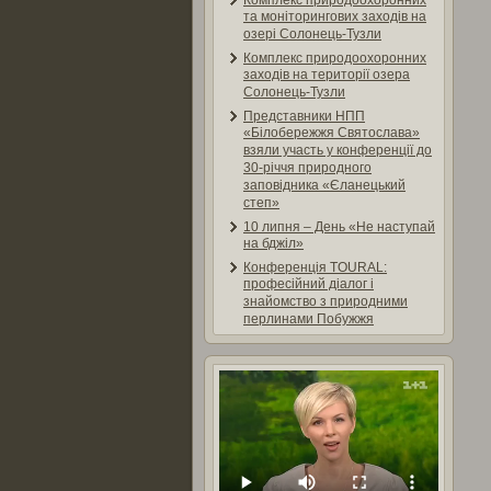
Комплекс природоохоронних
та моніторингових заходів на
озері Солонець-Тузли
Комплекс природоохоронних
заходів на території озера
Солонець-Тузли
Представники НПП
«Білобережжя Святослава»
взяли участь у конференції до
30-річчя природного
заповідника «Єланецький
степ»
10 липня – День «Не наступай
на бджіл»
Конференція TOURAL:
професійний діалог і
знайомство з природними
перлинами Побужжя