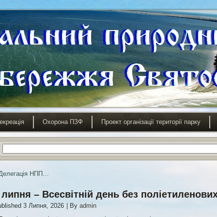
екреація
Охорона ПЗФ
Проект організації території парку
Делегація НПП…
 липня – Всесвітній день без поліетиленових
blished
3 Липня, 2026
|
By
admin