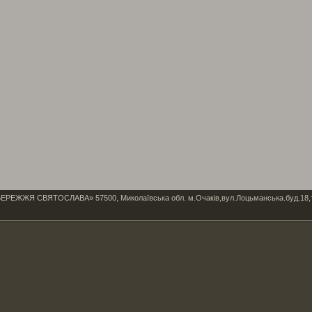
Я СВЯТОСЛАВА» 57500, Миколаївська обл. м.Очаків,вул.Лоцьманська.буд.18,тел/