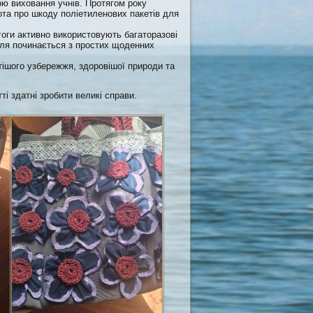
ою виховання учнів. Протягом року
ота про шкоду поліетиленових пакетів для
оги активно використовують багаторазові
лля починається з простих щоденних
тішого узбережжя, здоровішої природи та
і здатні зробити великі справи.