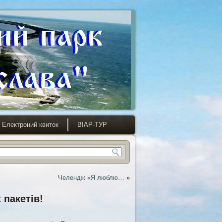
Електроний квиток
ВІАР-ТУР
Челендж «Я люблю…
»
 пакетів!