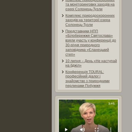
Комплекс природоохоронних
та моніторингових заходів на
озері Солонець-Тузли
Комплекс природоохоронних
заходів на території озера
Солонець-Тузли
Представники НПП
«Білобережжя Святослава»
взяли участь у конференції до
30-річчя природного
заповідника «Єланецький
степ»
10 липня – День «Не наступай
на бджіл»
Конференція TOURAL:
професійний діалог і
знайомство з природними
перлинами Побужжя