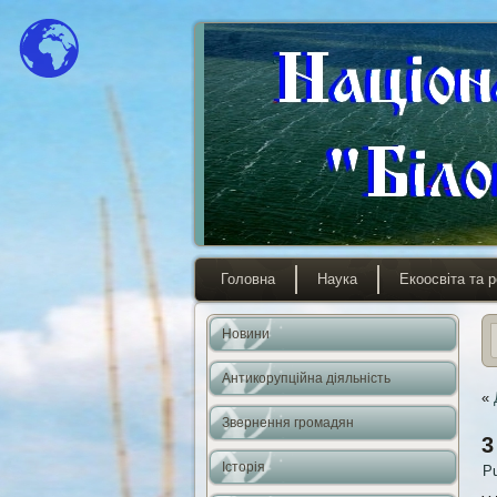
Головна
Наука
Екоосвіта та р
Новини
Антикорупційна діяльність
«
Звернення громадян
3
Історія
Pu