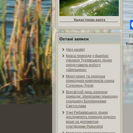
_______
Кадастрова карта
______
Po
Остані записи
Ком
(без назви)
Краса природи у фарбах:
учениця Тузлівського ліцею
представила роботу
«Шипшина»
Моніторинг та охорона
природних комплексів озера
Солонець-Тузли
Всесвітній день охорони
природи: зберігаємо природну
спадщину Білобережжя
Святослава
Учні Рибаківського ліцею
досліджують природу рідного
краю за допомогою
платформи iNaturalist