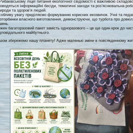
Рибаківському ліцеї питання екологічної свідомості є важливою складов
оводяться інформаційні бесіди, тематичні заходи та роз’яснювальна роб
ироди та здоров’я людей.
обливу увагу приділяємо формуванню корисних екозвичок. Учні та педаг
оторбинки власного виготовлення, демонструючи, що турбота про довкі
шень.
жен багаторазовий пакет замість одноразового – це ще один крок до чис
дповідального майбутнього.
зом збережемо нашу планету! Адже маленькі зміни в повсякденному житт