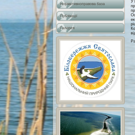
У 
Нормативноправова база
пр
пр
Ос
Публікації
ек
рі
Галерея
Ко
ві
Ра