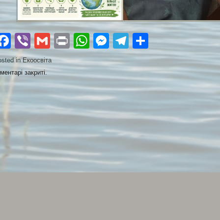
Facebook
Viber
Gmail
Print
WhatsApp
Messenger
Telegram
Поділити
sted in
Екоосвіта
ментарі закриті.