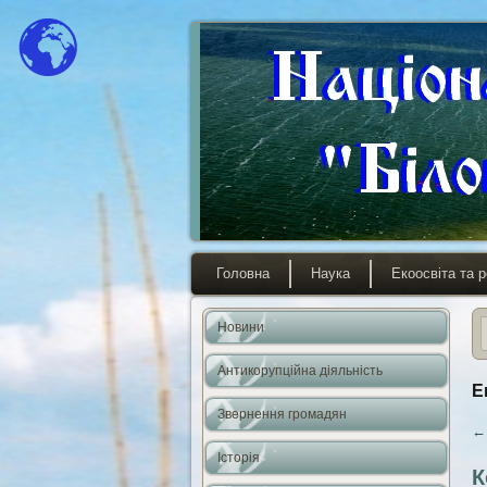
Головна
Наука
Екоосвіта та р
Новини
Антикорупційна діяльність
Е
Звернення громадян
←
Історія
К