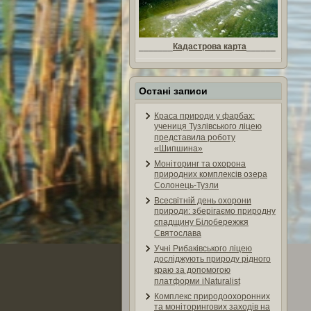
_______
Кадастрова карта
______
Остані записи
Краса природи у фарбах:
учениця Тузлівського ліцею
представила роботу
«Шипшина»
Моніторинг та охорона
природних комплексів озера
Солонець-Тузли
Всесвітній день охорони
природи: зберігаємо природну
спадщину Білобережжя
Святослава
Учні Рибаківського ліцею
досліджують природу рідного
краю за допомогою
платформи iNaturalist
Комплекс природоохоронних
та моніторингових заходів на