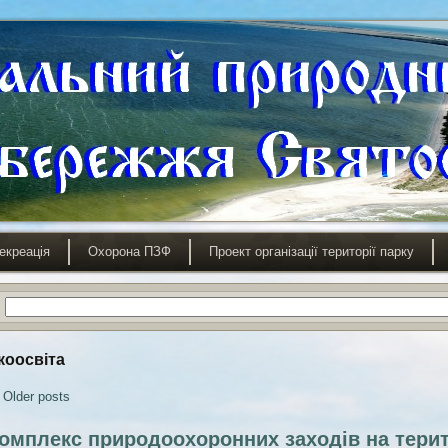
екреація
Охорона ПЗФ
Проект організації території парку
коосвіта
Older posts
омплекс природоохоронних заходів на терит