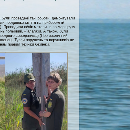
 були проведені такі роботи: демонтували
ли поодиноке сміття на прибережній
). Проводили облік метеликів по маршруту
унь польовий, -Галагази. А також, були
риродного середовища),(Про рослинний
Солонець-Тузли порушень та порушників не
ням правил техніки безпеки.