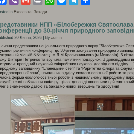
Facebook
Viber
Gmail
Print
WhatsApp
Messenger
Telegram
Поділити
sted in
Екоосвіта
,
Заходи
редставники НПП «Білобережжя Святослава»
онференції до 30-річчя природного заповід
blished
20 Липня, 2026
|
By
admin
 липня представники національного природного парку “Білобережжя Свят
уково-практичній конференції до 30-річчя заснування природного заповід
нтральній міській бібліотеці ім.Л.М.Кропивницького (м.Миколаїв). З віт
рку Вікторія Петренко та вручила пам’ятний подарунок. З доповіддями 
ступили: провідний науковий співробітник науково- дослідного відділу – “
иродному заповіднику “Єланецький степ” та “Раритетна флора та фауна 
иродоохоронної зони”, начальник відділу еколого-освітньої роботи та ре
часна форма еколого-освітньої роботи в національному природному парк
скусії, теплі побажання ювіляру, цікаві доповіді наповнили цей святкови
лег з знаменною датою та бажаємо нових звершень та здобутків!