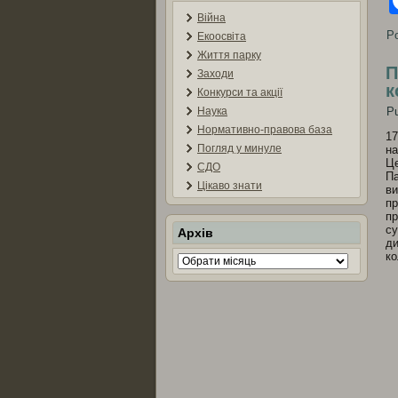
Війна
Po
Екоосвіта
Життя парку
П
Заходи
к
Конкурси та акції
Наука
Pu
Нормативно-правова база
17
Погляд у минуле
на
Це
СДО
Па
Цікаво знати
ви
пр
пр
су
Архів
ди
ко
Архів