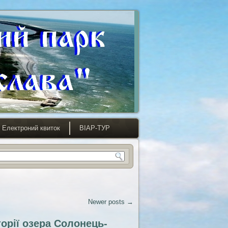
Електроний квиток
ВІАР-ТУР
Newer posts
→
орії озера Солонець-