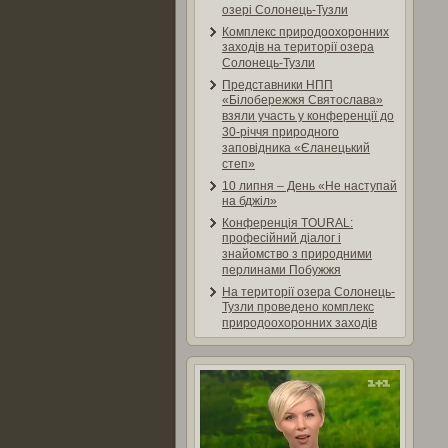
озері Солонець-Тузли
Комплекс природоохоронних
заходів на території озера
Солонець-Тузли
Представники НПП
«Білобережжя Святослава»
взяли участь у конференції до
30-річчя природного
заповідника «Єланецький
степ»
10 липня – День «Не наступай
на бджіл»
Конференція TOURAL:
професійний діалог і
знайомство з природними
перлинами Побужжя
На території озера Солонець-
Тузли проведено комплекс
природоохоронних заходів