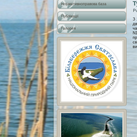
Т
Нормативноправова база
Pu
Публікації
З 
дв
ча
Галерея
N1
пр
св
ви