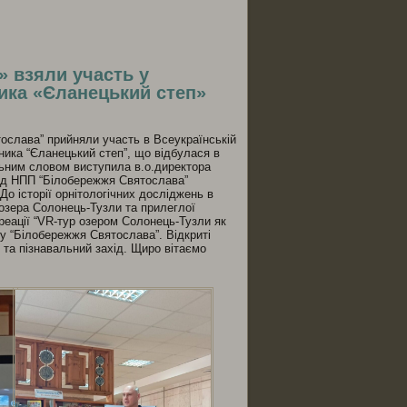
ся
 взяли участь у
ника «Єланецький степ»
ослава” прийняли участь в Всеукраїнській
ника “Єланецький степ”, що відбулася в
альним словом виступила в.о.директора
від НПП “Білобережжя Святослава”
До історії орнітологічних досліджень в
озера Солонець-Тузли та прилеглої
креації “VR-тур озером Солонець-Тузли як
у “Білобережжя Святослава”. Відкриті
й та пізнавальний захід. Щиро вітаємо