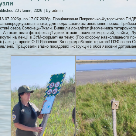
узли
blished
20 Липня, 2026
|
By
admin
13.07.2026р. по 17.07.2026р. Працівниками Покровсько-Хуторського ПНДВ
а попереджувальні знаки, для подальшого встановлення нових. Прибира
стині озера Солонець-Тузли. Виявили локалітет (Кермечника татарського
. А також вели фотофіксації диких птахів: -псочник морський, -чайки, -Л
исутні на лекції в ЗУМ-форматі на тему: (Про охорону навколишнього п
іт) лекцію провів О.П.Яровенко. За період обходів території ПЗФ озера 
явлено. Працювали згідно посадових інструкцій з обов’язковим дотриман