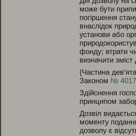
Дія дозволу на 
може бути припин
погіршення стан
внаслідок природ
установи або орг
природокористув
фонду; втрати ч
визначити зміст 
{Частина дев’ята
Законом
№ 4017-
Здійснення госпо
принципом забо
Дозвіл видається
моменту подання
дозволу є відсу