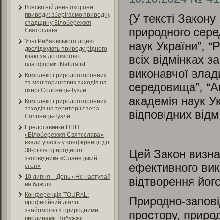
Всесвітній день охорони
природи: зберігаємо природну
{У тексті Закон
спадщину Білобережжя
природного сере
Святослава
Учні Рибаківського ліцею
наук України”, 
досліджують природу рідного
всіх відмінках з
краю за допомогою
платформи iNaturalist
виконавчої влад
Комплекс природоохоронних
та моніторингових заходів на
середовища”, “А
озері Солонець-Тузли
академія наук У
Комплекс природоохоронних
заходів на території озера
відповідних відм
Солонець-Тузли
Представники НПП
«Білобережжя Святослава»
взяли участь у конференції до
30-річчя природного
Цей Закон визнач
заповідника «Єланецький
ефективного вик
степ»
10 липня – День «Не наступай
відтворення його
на бджіл»
Конференція TOURAL:
Природно-запові
професійний діалог і
знайомство з природними
простору, приро
перлинами Побужжя