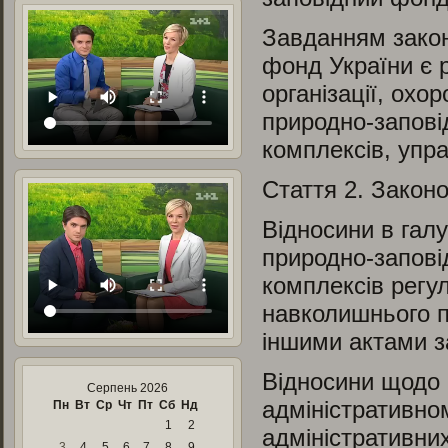
Завданням закон
фонд України є 
організації, охор
природно-запові
комплексів, управ
Стаття 2.
Законо
Відносини в галу
природно-запові
комплексів рег
навколишнього п
іншими актами з
Відносини щодо 
Серпень 2026
адміністративно
Пн
Вт
Ср
Чт
Пт
Сб
Нд
1
2
адміністративних
3
4
5
6
7
8
9