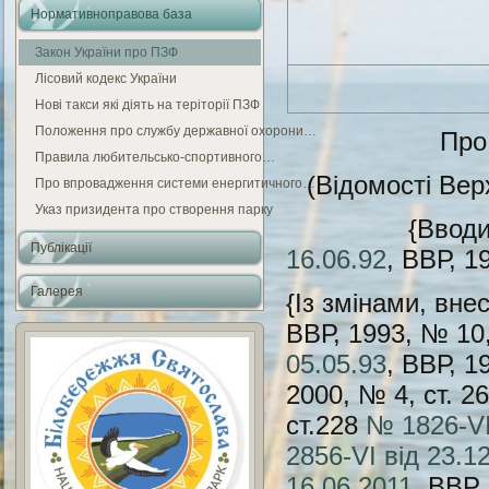
Нормативноправова база
Закон України про ПЗФ
Лісовий кодекс України
Нові такси які діять на теріторії ПЗФ
Положення про службу державної охорони…
Про
Правила любительсько-спортивного…
(Відомості Вер
Про впровадження системи енергитичного…
Указ призидента про створення парку
{Вводиться 
Публікації
16.06.92
, ВВР, 1
Галерея
{Із змінами, вн
ВВР, 1993, № 10
05.05.93
, ВВР, 1
2000, № 4, ст. 2
ст.228
№ 1826-VI
2856-VI від 23.1
16.06.2011
, ВВР,