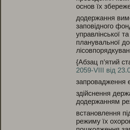
основ їх збереж
додержання вимо
заповідного фонд
управлінської та
планувальної до
лісовпорядкуванн
{Абзац п’ятий ст
2059-VIII від 23.
запровадження е
здійснення держ
додержанням реж
встановлення пі
режиму їх охоро
пошкодження зап