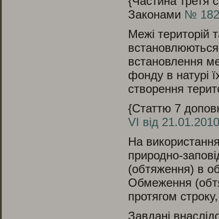
{Частина третя с
Законами
№ 1826
Межі територій т
встановлюються 
встановлення ме
фонду в натурі ї
створення терито
{Статтю 7 допов
VI від 21.01.201
На використання
природно-запов
(обтяження) в о
Обмеження (обтяж
протягом строку
Завдані внаслід