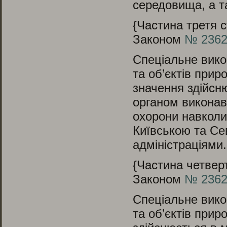
середовища, а та
{Частина третя с
Законом
№ 2362-
Спеціальне вико
та об’єктів при
значення здійсн
органом виконав
охорони навкол
Київською та С
адміністраціями.
{Частина четверт
Законом
№ 2362-
Спеціальне вико
та об’єктів при