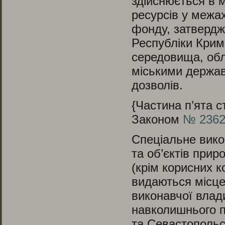
здійснюється в 
ресурсів у межах
фонду, затвердж
Республіки Крим
середовища, об
міськими держав
дозволів.
{Частина п’ята ст
Законом
№ 2362-
Спеціальне вико
та об’єктів при
(крім корисних к
видаються місце
виконавчої влад
навколишнього п
та Севастопольс