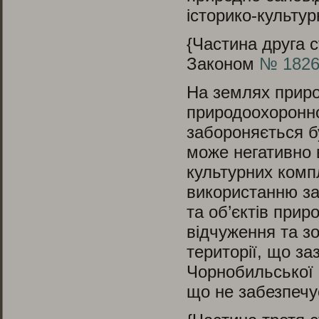
історико-культур
{Частина друга с
Законом
№ 1826-
На землях приро
природоохоронно
забороняється б
може негативно 
культурних компл
використанню за
та об’єктів прир
відчуження та зо
території, що з
Чорнобильської 
що не забезпечу