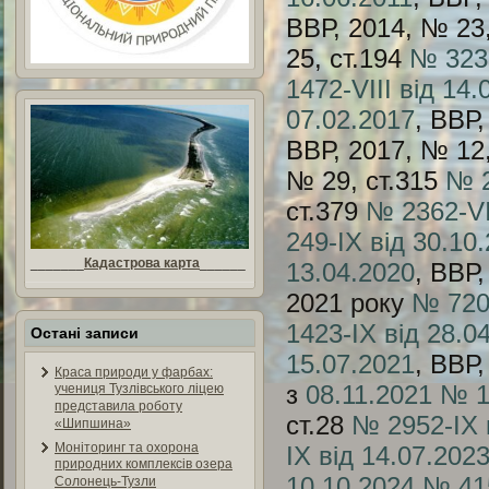
ВВР, 2014, № 23
25, ст.194
№ 323-
1472-VIII від 14.
07.02.2017
, ВВР,
ВВР, 2017, № 12
№ 29, ст.315
№ 2
ст.379
№ 2362-VI
249-IX від 30.10
_______
Кадастрова карта
______
13.04.2020
, ВВР,
2021 року
№ 720-
1423-IX від 28.0
Остані записи
15.07.2021
, ВВР,
Краса природи у фарбах:
з
08.11.2021
№ 1
учениця Тузлівського ліцею
представила роботу
ст.28
№ 2952-IX 
«Шипшина»
Моніторинг та охорона
IX від 14.07.202
природних комплексів озера
10.10.2024
№ 415
Солонець-Тузли