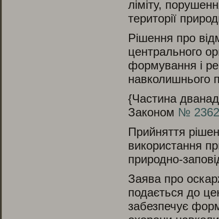
ліміту, порушен
території приро
Рішення про від
центральнoго ор
формування і ре
навколишнього п
{Частина дванад
Законом
№ 2362-
Прийняття рішен
використання при
природно-запові
Заява про оскар
подається до це
забезпечує форм