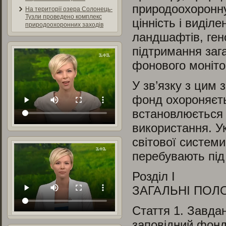
природоохоронну,
На території озера Солонець-
Тузли проведено комплекс
цінність і виділ
природоохоронних заходів
ландшафтів, ген
підтримання заг
фонового моніто
У зв’язку з цим
фонд охороняєть
встановлюється 
використання. У
світової системи
перебувають під
Розділ I
ЗАГАЛЬНІ ПО
Стаття 1.
Завдан
заповідний фонд