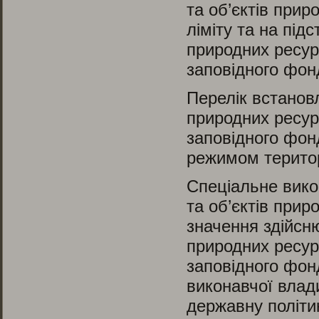
та об’єктів при
ліміту та на під
природних ресурс
заповідного фон
Перелік встанов
природних ресурс
заповідного фон
режимом територ
Спеціальне вико
та об’єктів при
значення здійсн
природних ресурс
заповідного фон
виконавчої влад
державну політи