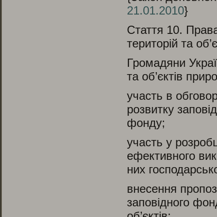
21.01.2010
}
Стаття 10.
Права
територій та об’
Громадяни Украї
та об’єктів при
участь в обговор
розвитку запові
фонду;
участь у розробц
ефективного вик
них господарсько
внесення пропоз
заповідного фон
об’єктів;