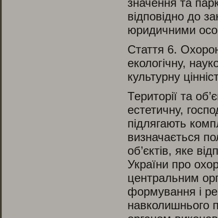
значення та пар
відповідно до з
юридичними осо
Стаття 6.
Охорона
екологічну, наук
культурну цінніс
Території та об’
естетичну, госпо
підлягають компл
визначається по
об’єктів, яке ві
України про охор
центральним орг
формування і ре
навколишнього 