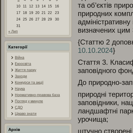
та об’єктів прир
10
11
12
13
14
15
16
природних комп
17
18
19
20
21
22
23
24
25
26
27
28
29
30
адміністративну
31
визначених цим
« Лип
{Статтю 2 допов
Категорії
10.10.2024
}
Війна
Стаття 3.
Класифі
Екоосвіта
заповідного фон
Життя парку
Заходи
До природно-зап
Конкурси та акції
Наука
природні територ
Нормативно-правова база
заповідники, нац
Погляд у минуле
СДО
ландшафтні парки
Цікаво знати
урочища;
Архів
штучно створені 