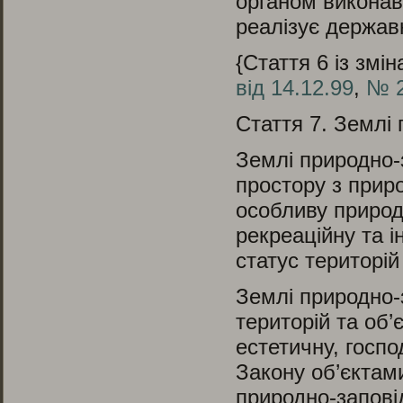
органом виконав
реалізує державн
{Стаття 6 із змі
від 14.12.99
,
№ 2
Стаття 7.
Землі 
Землі природно-з
простору з прир
особливу природо
рекреаційну та і
статус територій
Землі природно-
територій та об’
естетичну, госпо
Закону об’єктам
природно-запові