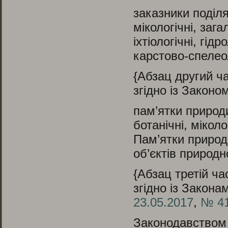
заказники поділя
мікологічні, зага
іхтіологічні, гід
карстово-спелеол
{Абзац другий ча
згідно із Законо
пам’ятки природи
ботанічні, міколог
Пам’ятки природ
об’єктів природн
{Абзац третій ча
згідно із Закон
23.05.2017
,
№ 41
Законодавством 