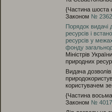
{Частина шоста с
Законом
№ 2362-
Порядок видачі 
ресурсів і встан
ресурсів у межах
фонду загально
Міністрів Україн
природних ресурс
Видача дозволів 
природокористув
користувачем зе
{Частина восьма 
Законом
№ 4017-