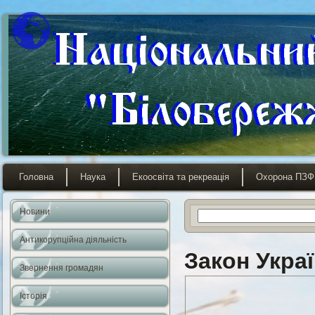
Головна
Наука
Екоосвіта та рекреація
Охорона ПЗФ
Новини
Антикорупційна діяльність
Закон Укра
Звернення громадян
Історія