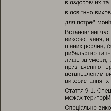
в оздоровчих та 
в освітньо-вихов
для потреб моні
Встановлені час
використання, а 
цінних рослин, ї
рибальство та і
лише за умови, 
призначенню тер
встановленим ви
використання їх 
Стаття 9
-1
.
Спеці
межах територій
Спеціальне вико