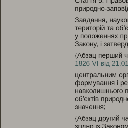
Стаття 5.
Правові
природно-запові
Завдання, науко
територій та об
у положеннях пр
Закону, і затвер
{Абзац перший ч
1826-VI від 21.0
центральним орг
формування і ре
навколишнього п
об’єктів природ
значення;
{Абзац другий ча
згідно із Законо