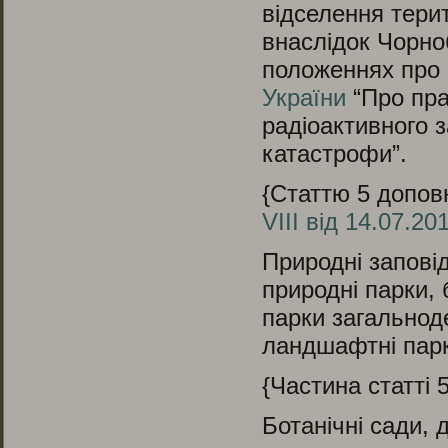
відселення тери
внаслідок Чорно
положеннях про 
України
“Про пра
радіоактивного 
катастрофи”.
{Статтю 5 допов
VIII від 14.07.20
Природні заповід
природні парки, 
парки загальнод
ландшафтні пар
{Частина статті 
Ботанічні сади, 