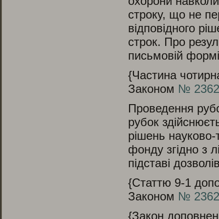
охорони навколи
строку, що не п
відповідного рі
строк. Про резу
письмовій формі
{Частина чотирна
Законом
№ 2362-
Проведення рубо
рубок здійснюєть
рішень науково-
фонду згідно з 
підставі дозволів
{Cтаттю 9
-1
допо
Законом
№ 2362-
{Закон доповнен