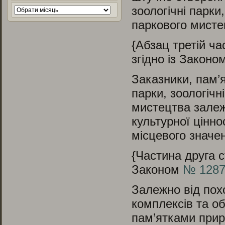
зоологічні парки
Архів
паркового мисте
{Абзац третій ча
згідно із Законо
Заказники, пам’я
парки, зоологічн
мистецтва залежн
культурної цінн
місцевого значе
{Частина друга с
Законом
№ 1287-
Залежно від пох
комплексів та о
пам’ятками прир