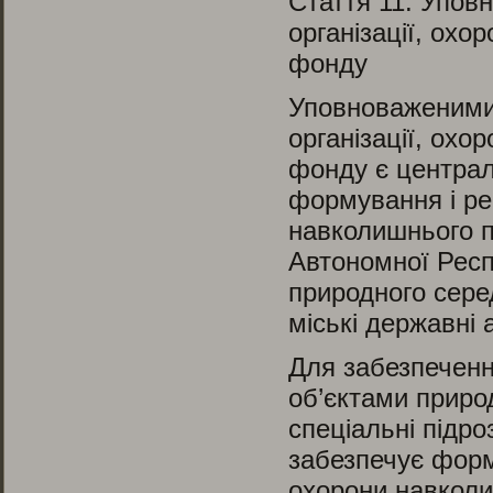
Стаття 11.
Уповно
організації, охо
фонду
Уповноваженими 
організації, охо
фонду є централ
формування і ре
навколишнього п
Автономної Респ
природного сере
міські державні а
Для забезпеченн
об’єктами приро
спеціальні підр
забезпечує форм
охорони навколи