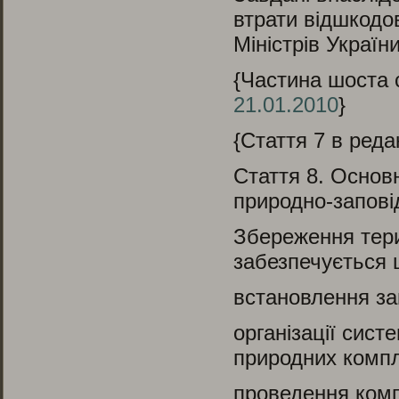
втрати відшкодо
Міністрів України
{Частина шоста с
21.01.2010
}
{Стаття 7 в реда
Стаття 8.
Основні
природно-запові
Збереження тери
забезпечується
встановлення за
організації сис
природних компле
проведення комп