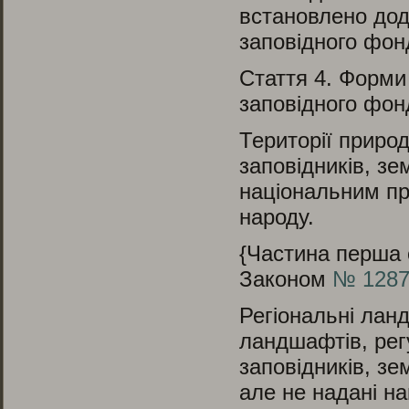
встановлено дода
заповідного фон
Стаття 4.
Форми в
заповідного фон
Території природ
заповідників, зе
національним пр
народу.
{Частина перша с
Законом
№ 1287-
Регіональні лан
ландшафтів, рег
заповідників, зе
але не надані н