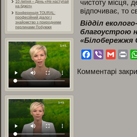
чистоту місця
10 липня – День «Не наступай
на бджіл»
відпочиває, то с
Конференція TOURAL:
професійний діалог і
Відділ еколог
знайомство з природними
перлинами Побужжя
благоустрою н
«Білобережжя
Facebook
Viber
Gmai
Pr
Комментарі закри