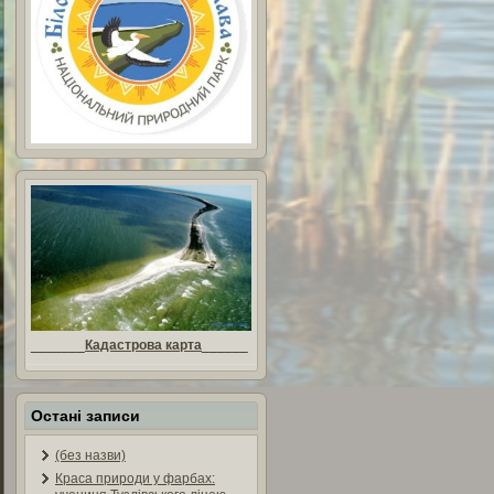
_______
Кадастрова карта
______
Остані записи
(без назви)
Краса природи у фарбах: