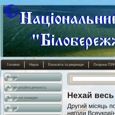
Головна
Наука
Екоосвіта та рекреація
Охорона ПЗФ
Новини
Антикорупційна діяльність
Нехай весь 
Звернення громадян
Другий місяць п
Історія
нагоди Всеукраї