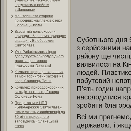
учениця Тузлівського ліцею
представила роботу
«Шипшина»
Моніторинг та охорона
природних комплексів озера
Солонець-Тузли
Всесвітній день охорони
природи: зберігаємо природну
Суботнього дня 
спадщину Білобережжя
Святослава
з серйозними на
Учні Рибаківського ліцею
району ще чисті
досліджують природу рідного
краю за допомогою
виявилося на Кін
платформи iNaturalist
людей. Пластико
Комплекс природоохоронних
та моніторингових заходів на
побутовий непот
озері Солонець-Тузли
П’ять годин нап
Комплекс природоохоронних
заходів на території озера
насолодитися кр
Солонець-Тузли
Представники НПП
зробити благоро
«Білобережжя Святослава»
взяли участь у конференції до
Всі ми прагнемо
30-річчя природного
заповідника «Єланецький
державою, і якщ
степ»