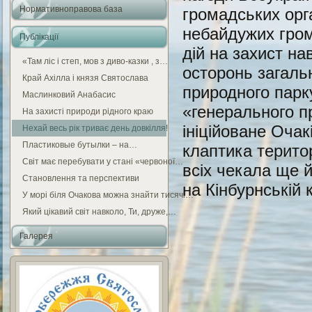
Нормативноправова база
громадських орга
небайдужих гром
Публікації
дій на захист н
«Там ліс і степ, мов з диво-казки , з…
осторонь загаль
Край Ахілла і князя Святослава
природного парк
Маслинковий Анабасис
«генерального п
На захисті природи рідного краю
ініційоване Оча
Нехай весь рік триває день довкілля!
Пластиковые бутылки – на…
клаптика територ
Світ має перебувати у стані «червоної…
всіх чекала ще 
Становлення та перспективи
на Кінбурнській к
У морі біля Очакова можна знайти тисячі…
Який цікавий світ навколо, Ти, друже,…
Галерея