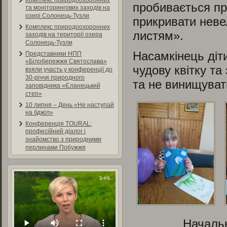
Комплекс природоохоронних
пробивається пря
та моніторингових заходів на
озері Солонець-Тузли
прикривати неве
Комплекс природоохоронних
листям».
заходів на території озера
Солонець-Тузли
Насамкінець діт
Представники НПП
«Білобережжя Святослава»
чудову квітку та
взяли участь у конференції до
30-річчя природного
та не винищуват
заповідника «Єланецький
степ»
10 липня – День «Не наступай
на бджіл»
Конференція TOURAL:
професійний діалог і
знайомство з природними
перлинами Побужжя
Начальн