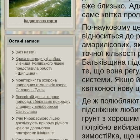
вже близько. Ад
саме квітка прол
_______
Кадастрова карта
______
По-науковому це
відноситься до р
Остані записи
амарилісових, як
точної кількості 
(без назви)
Краса природи у фарбах:
Батьківщина підс
учениця Тузлівського ліцею
представила роботу
те, що вона рег
«Шипшина»
системи. Якщо й
Моніторинг та охорона
природних комплексів озера
квітконосі нову 
Солонець-Тузли
Всесвітній день охорони
Де ж полюбляють 
природи: зберігаємо природну
спадщину Білобережжя
підсніжник любит
Святослава
грунт з хорошим
Учні Рибаківського ліцею
досліджують природу рідного
потрібно вибират
краю за допомогою
платформи iNaturalist
зимостійка, що н