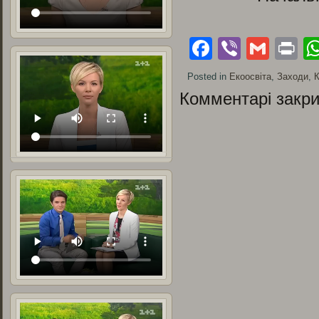
Facebook
Viber
Gmai
Pr
Posted in
Екоосвіта
,
Заходи
,
К
Комментарі закри