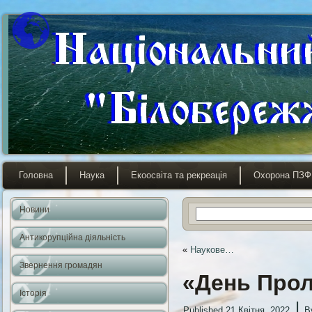
Головна
Наука
Екоосвіта та рекреація
Охорона ПЗФ
Новини
Антикорупційна діяльність
«
Наукове…
Звернення громадян
«День Пролі
Історія
|
Published
21 Квітня, 2022
B