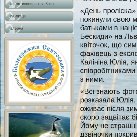
Нормативноправова база
«День проліска»
Публікації
покинули свою м
батьками в наці
Галерея
Бескиди» на Льв
квіточок, що сим
фахівець з екол
Калініна Юлія, 
співробітниками
з ними.
«Всі знають фото
розказала Юлія.
оживає після зи
скоро зацвітає 
Йому не страшні н
дзвіночки покри