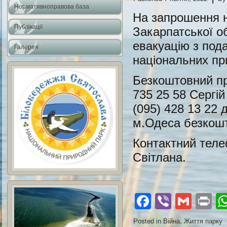
Нормативноправова база
На запрошення на
Публікації
Закарпатської о
евакуацію з под
Галерея
національних при
Безкоштовний про
735 25 58 Сергій
(095) 428 13 22 
м.Одеса безкошт
Контактний телеф
Світлана.
Facebook
Viber
Gmai
Pr
Posted in
Війна
,
Життя парку