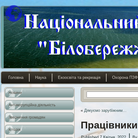
Головна
Наука
Екоосвіта та рекреація
Охорона ПЗФ
Новини
Антикорупційна діяльність
«
Дякуємо зарубіжним…
Звернення громадян
Працівники
Історія
|
Published
7 Квітня, 2022
By