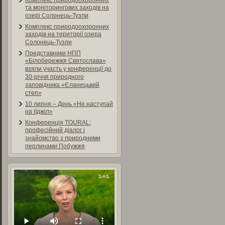
Комплекс природоохоронних
та моніторингових заходів на
озері Солонець-Тузли
Комплекс природоохоронних
заходів на території озера
Солонець-Тузли
Представники НПП
«Білобережжя Святослава»
взяли участь у конференції до
30-річчя природного
заповідника «Єланецький
степ»
10 липня – День «Не наступай
на бджіл»
Конференція TOURAL:
професійний діалог і
знайомство з природними
перлинами Побужжя