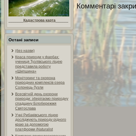
Комментарі закри
_______
Кадастрова карта
______
Остані записи
(без назви)
Краса природи у фарбах:
учениця Тузлівського ліцею
представила роботу
«Шипшина»
Моніторинг та охорона
природних комплексів озера
Солонець-Тузли
Всесвітній день охорони
природи: зберігаємо природну
спадщину Білобережжя
Святослава
Учні Рибаківського ліцею
досліджують природу рідного
краю за допомогою
платформи iNaturalist