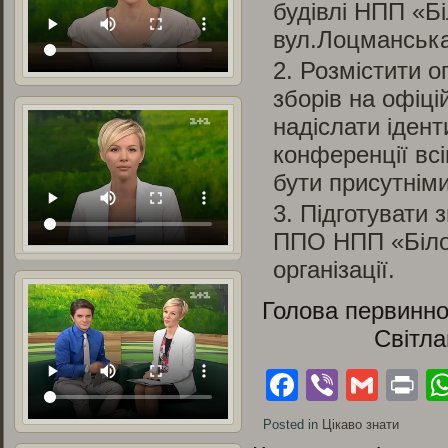
будівлі НПП «Б
вул.Лоцманська
Розмістити о
зборів на офіц
надіслати ідент
конференції вс
бути присутніми
Підготувати з
ППО НПП «Біло
організації.
Голова первинно
Світлана 
Facebook
Viber
Gmai
Pr
Posted in
Цікаво знати