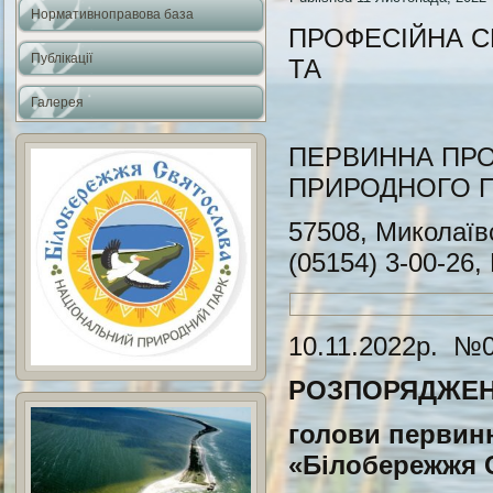
Нормативноправова база
ПРОФЕСІЙНА С
Публікації
ТА
Галерея
ПРОМИСЛ
ПЕРВИННА ПРО
ПРИРОДНОГО П
57508, Миколаївс
(05154) 3-00-26,
10.11.2022р. №
РОЗПОРЯДЖЕ
голови первинн
«Білобережжя 