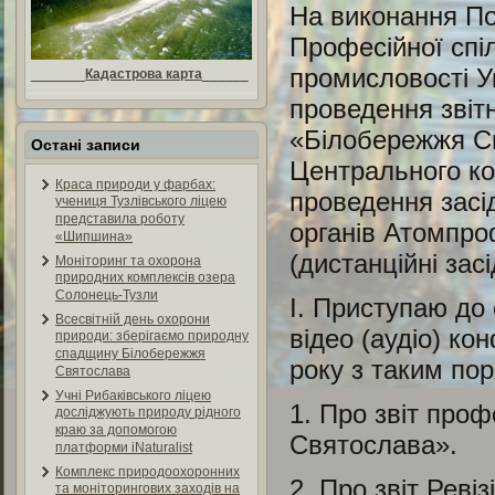
На виконання По
Професійної спіл
промисловості У
_______
Кадастрова карта
______
проведення звіт
«Білобережжя С
Остані записи
Центрального ко
Краса природи у фарбах:
проведення засі
учениця Тузлівського ліцею
представила роботу
органів Атомпро
«Шипшина»
(дистанційні зас
Моніторинг та охорона
природних комплексів озера
Солонець-Тузли
І. Приступаю до 
Всесвітній день охорони
відео (аудіо) ко
природи: зберігаємо природну
спадщину Білобережжя
року з таким по
Святослава
Учні Рибаківського ліцею
1. Про звіт про
досліджують природу рідного
краю за допомогою
Святослава».
платформи iNaturalist
Комплекс природоохоронних
2. Про звіт Рев
та моніторингових заходів на