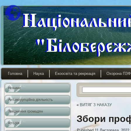
Головна
Наука
Екоосвіта та рекреація
Охорона ПЗФ
Новини
Антикорупційна діяльність
«
ВИТЯГ З НАКАЗУ
Звернення громадян
Збори про
Історія
Published
11 Листопада, 2022