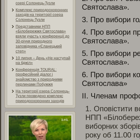
озері Солонець-Тузли
Святослава».
Комплекс природоохоронних
заходів на території озера
3. Про вибори 
Солонець-Тузли
Представники НПП
4. Про вибори 
«Білобережжя Святослава»
взяли участь у конференції до
Святослава».
30-річчя природного
заповідника «Єланецький
5. Про вибори р
степ»
10 липня – День «Не наступай
Святослава».
на бджіл»
Конференція TOURAL:
6. Про вибори к
професійний діалог і
знайомство з природними
Святослава»
перлинами Побужжя
На території озера Солонець-
ІІ. Членам профсп
Тузли проведено комплекс
природоохоронних заходів
Оповістити вс
НПП «Білобереж
виборних зборі
року об 11.00 г