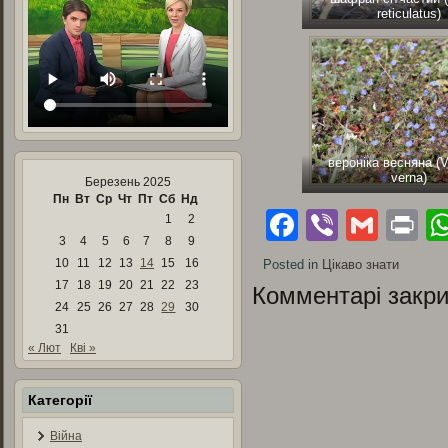
reticulatus)
вероніка весняна (V
verna)
Березень 2025
Пн
Вт
Ср
Чт
Пт
Сб
Нд
Facebook
Viber
Gmai
Pr
1
2
3
4
5
6
7
8
9
10
11
12
13
14
15
16
Posted in
Цікаво знати
17
18
19
20
21
22
23
Комментарі закри
24
25
26
27
28
29
30
31
« Лют
Кві »
Категорії
Війна