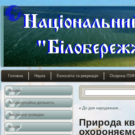
Головна
Наука
Екоосвіта та рекреація
Охорона ПЗФ
Новини
Антикорупційна діяльність
«
До дня народження…
Звернення громадян
Природа кві
Історія
охороняємо