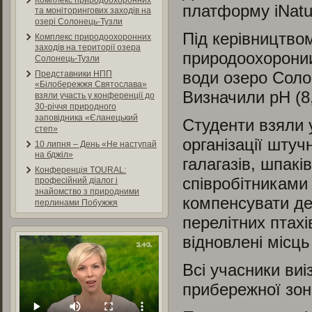
Комплекс природоохоронних
платформу iNatur
та моніторингових заходів на
озері Солонець-Тузли
Під керівництвом
Комплекс природоохоронних
заходів на території озера
природоохоронии
Солонець-Тузли
води озеро Сол
Представники НПП
«Білобережжя Святослава»
Визначили рН (8,
взяли участь у конференції до
30-річчя природного
заповідника «Єланецький
Студенти взяли у
степ»
організації штуч
10 липня – День «Не наступай
на бджіл»
галагазів, шпакі
Конференція TOURAL:
співробітниками
професійний діалог і
знайомство з природними
компенсувати деф
перлинами Побужжя
перелітних птахі
відновлені місць 
Всі учасники ви
прибережної зони