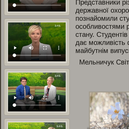
Представники різ
державної охорон
познайомили студ
особливостями р
стану. Студентів
дає можливість 
майбутнім випус
Мельничук Світ
шафран сітчастий 