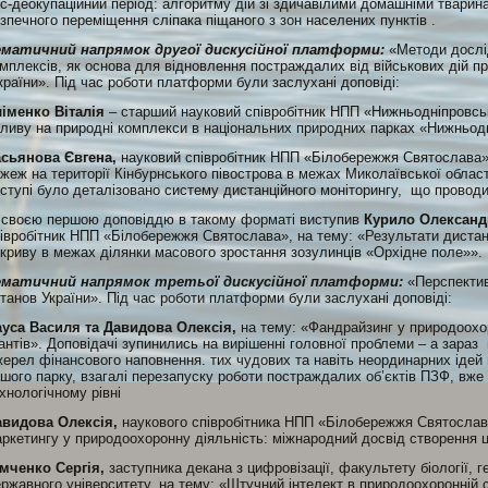
с-деокупаційний період: алгоритму дій зі здичавілими домашніми тварина
зпечного переміщення сліпака піщаного з зон населених пунктів .
ематичний напрямок другої дискусійної платформи:
«Методи дослі
мплексів, як основа для відновлення постраждалих від військових дій п
раїни». Під час роботи платформи були заслухані доповіді:
іменко Віталія
– старший науковий співробітник НПП «Нижньодніпровськ
ливу на природні комплекси в національних природних парках «Нижньодн
асьянова Євгена,
науковий співробітник НПП «Білобережжя Святослава», 
жеж на території Кінбурнського півострова в межах Миколаївської області
ступі було деталізовано систему дистанційного моніторингу, що проводи
 своєю першою доповіддю в такому форматі виступив
Курило Олександ
івробітник НПП «Білобережжя Святослава», на тему: «Результати дистан
криву в межах ділянки масового зростання зозулинців «Орхідне поле»».
ематичний напрямок третьої дискусійної платформи:
«Перспектив
танов України». Під час роботи платформи були заслухані доповіді:
уса Василя та Давидова Олексія,
на тему: «Фандрайзинг у природоохор
антів». Доповідачі зупинились на вирішенні головної проблеми – а зараз 
ерел фінансового наповнення. тих чудових та навіть неординарних ідей
шого парку, взагалі перезапуску роботи постраждалих об’єктів ПЗФ, вже 
хнологічному рівні
авидова Олексія,
наукового співробітника НПП «Білобережжя Святослава
ркетингу у природоохоронну діяльність: міжнародний досвід створення ц
мченко Сергія,
заступника декана з цифровізації, факультету біології, г
ржавного університету, на тему: «Штучний інтелект в природоохоронній сф