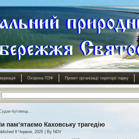
екреація
Охорона ПЗФ
Проект організації території парку
Судак-буговець…
и пам’ятаємо Каховську трагедію
blished
8 Червня, 2025
|
By
NDV