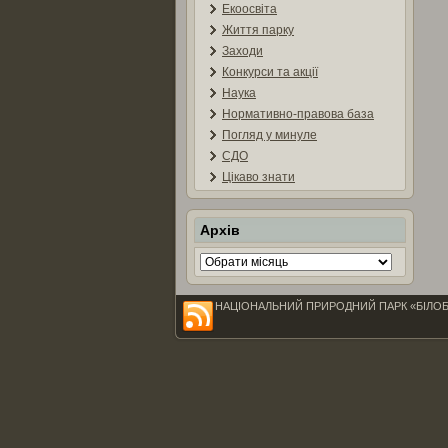
Екоосвіта
Життя парку
Заходи
Конкурси та акції
Наука
Нормативно-правова база
Погляд у минуле
СДО
Цікаво знати
Архів
Архів
НАЦІОНАЛЬНИЙ ПРИРОДНИЙ ПАРК «БІЛОБЕРЕЖЖ