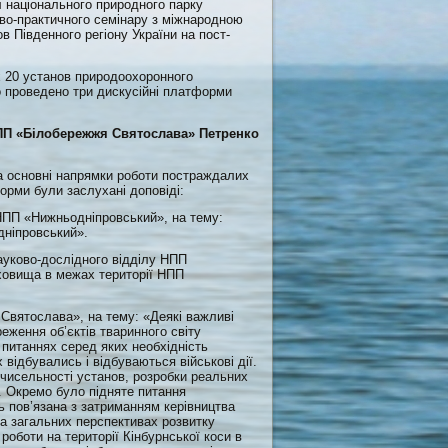
л національного природного парку
во-практичного семінару з міжнародною
 Південного регіону України на пост-
их 20 установ природоохоронного
ло проведено три дискусійні платформи
НПП «Білобережжя Святослава» Петренко
а основні напрямки роботи постраждалих
орми були заслухані доповіді:
 НПП «Нижньодніпровський», на тему:
дніпровський».
ауково-дослідного відділу НПП
сховища в межах території НПП
Святослава», на тему: «Деякі важливі
еження об’єктів тваринного світу
 питаннях серед яких необхідність
х відбувались і відбуваються військові дії.
 чисельності установ, розробки реальних
н. Окремо було підняте питання
ть пов’язана з затриманням керівництва
на загальних перспективах розвитку
 роботи на території Кінбурнської коси в