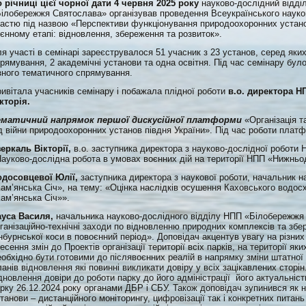
 річниці цієї чорної дати 4 червня 2025 року
науково-дослідний відді
ілобережжя Святослава» організував проведення Всеукраїнського науко
астю під назвою «Перспективи функціонування природоохоронних установ
єнному етапі: відновлення, збереження та розвиток».
я участі в семінарі зареєструвалося 51 учасник з 23 установ, серед як
рямування, 2 академічні установи та одна освітня. Під час семінару бу
зного тематичного спрямування.
ивітала учасників семінару і побажала плідної роботи
в.о. директора 
кторія.
ематичний напрямок першої дискусійної платформи
«Організація т
д війни природоохоронних установ півдня України». Під час роботи платф
еркаль Вікторії,
в.о. заступника директора з науково-дослідної роботи
ауково-дослідна робота в умовах воєнних дій на території НПП «Нижньо
одосовцевої Юлії,
заступника директора з наукової роботи, начальник н
ам’янська Січ», на тему: «Оцінка наслідків осушення Каховського водо
ам’янська Січ»».
ауса Василя,
начальника науково-дослідного відділу НПП «Білобережжя 
ганізаційно-технічні заходи по відновленню природних комплексів та збер
нбурнської коси в повоєнний період». Доповідач акцентув увагу на різних
есення змін до Проектів організації території всіх парків, на території яки
обхідно бути готовими до післявоєнних реалій в напрямку зміни штатної
анів відновлення які повинні викликати довіру у всіх зацікавлених сторі
дновлення довіри до роботи парку до його адміністрації його актуальніс
рку 26.12.2024 року органами ДБР і СБУ. Також доповідач зупинився як 
танови – дистанційного моніторингу, цифровізації так і конкретних питань