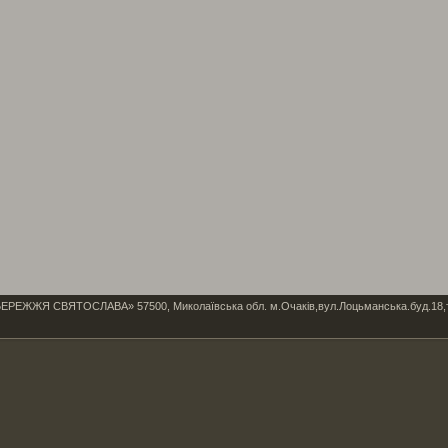
Я СВЯТОСЛАВА» 57500, Миколаївська обл. м.Очаків,вул.Лоцьманська.буд.18,тел/