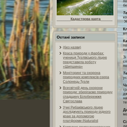
по
бе
Т
ко
_______
Кадастрова карта
______
Ук
Кл
вп
Остані записи
К
по
(без назви)
ви
Краса природи у фарбах:
Зі
учениця Тузлівського ліцею
сп
представила роботу
по
«Шипшина»
Моніторинг та охорона
Т
природних комплексів озера
ус
Солонець-Тузли
Ча
Всесвітній день охорони
гр
природи: зберігаємо природну
дж
спадщину Білобережжя
на
Святослава
те
Учні Рибаківського ліцею
Д
досліджують природу рідного
ма
краю за допомогою
платформи iNaturalist
Сі
де