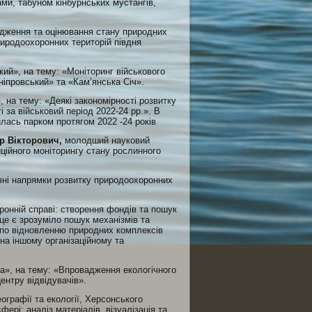
ми, табуном кінбурнських мустангів,
дження та оцінювання стану природних
риродоохоронних територій півдня
ий», на тему: «Моніторинг військового
іпровський» та «Кам’янська Січ».
на тему: «Деякі закономірності розвитку
 за військовий період 2022-24 рр.». В
лась парком протягом 2022 -24 років
р Вікторович,
молодший науковий
ційного моніторингу стану рослинного
ні напрямки розвитку природоохоронних
онній справі: створення фондів та пошук
це є зрозуміло пошук механізмів та
 по відновленню природних комплексів
на іншому організаційному та
», на тему: «Впровадження екологічного
ентру відвідувачів».
еографії та екології, Херсонського
ері: аналіз матеріалів, візуалізація та