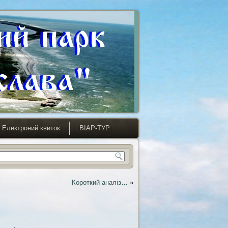
Електроний квиток
ВІАР-ТУР
Короткий аналіз…
»