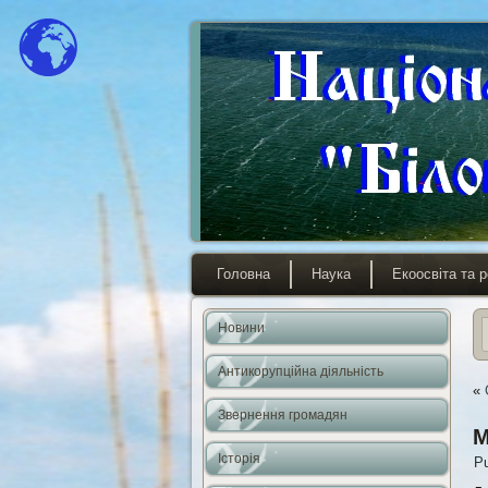
Головна
Наука
Екоосвіта та р
Новини
Антикорупційна діяльність
«
Звернення громадян
М
Історія
Pu