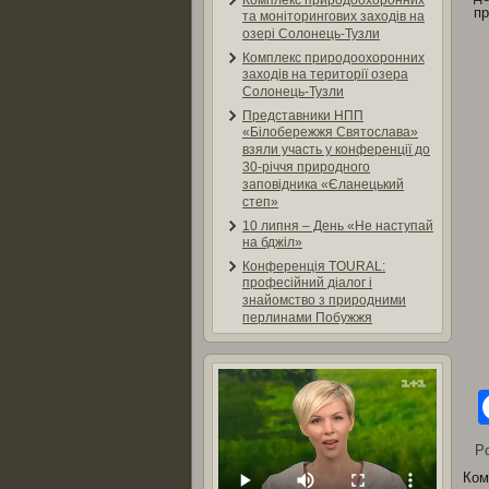
Комплекс природоохоронних
пр
та моніторингових заходів на
озері Солонець-Тузли
Комплекс природоохоронних
заходів на території озера
Солонець-Тузли
Представники НПП
«Білобережжя Святослава»
взяли участь у конференції до
30-річчя природного
заповідника «Єланецький
степ»
10 липня – День «Не наступай
на бджіл»
Конференція TOURAL:
професійний діалог і
знайомство з природними
перлинами Побужжя
Po
Ком