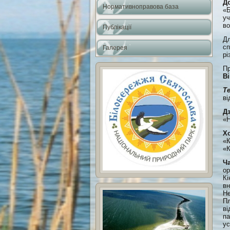
До
Нормативноправова база
«Б
уч
во
Публікації
Дл
сп
Галерея
рі
Пр
Ві
Т
ві
Дз
«Н
Х
«К
«К
Ч
ор
Кі
вн
Не
Пл
ві
па
ус