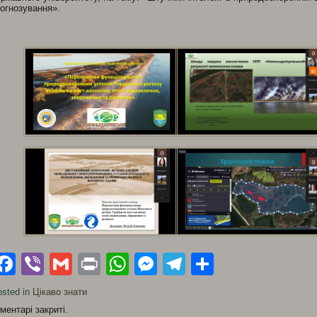
огнозування».
Facebook
Viber
Gmail
Print
WhatsApp
Messenger
Telegram
Поділити
sted in
Цікаво знати
ментарі закриті.