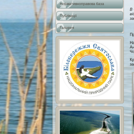
Нормативноправова база
В 
ві
Публікації
з
Галерея
Пр
На
Ан
Чо
Кр
за