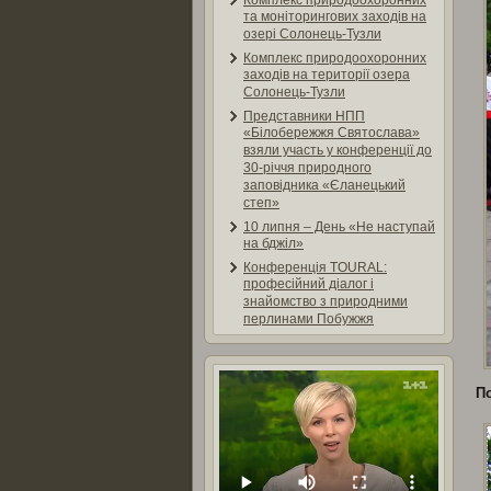
Комплекс природоохоронних
та моніторингових заходів на
озері Солонець-Тузли
Комплекс природоохоронних
заходів на території озера
Солонець-Тузли
Представники НПП
«Білобережжя Святослава»
взяли участь у конференції до
30-річчя природного
заповідника «Єланецький
степ»
10 липня – День «Не наступай
на бджіл»
Конференція TOURAL:
професійний діалог і
знайомство з природними
перлинами Побужжя
П