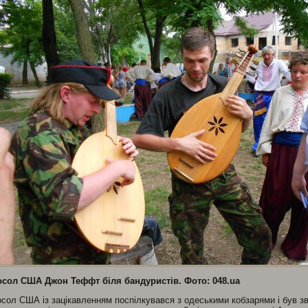
осол США Джон Теффт біля бандуристів. Фото: 048.ua
сол США із зацікавленням поспілкувався з одеськими кобзарями і був 