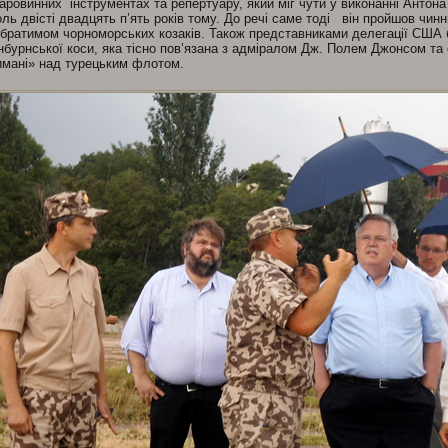
аровинних інструментах та репертуару, який міг чути у виконанні Анто
ль двісті двадцять п’ять років тому. До речі саме тоді він пройшов чин
братимом чорноморських козаків. Також представниками делегації США 
нбурнської коси, яка тісно пов’язана з адміралом Дж. Полем Джонсом т
мані» над турецьким флотом.