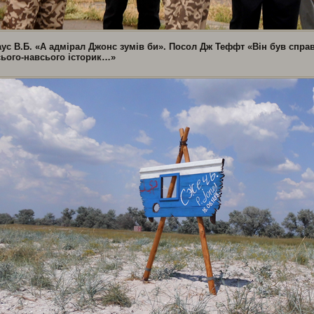
аус В.Б. «А адмірал Джонс зумів би». Посол Дж Теффт «Він був спр
сього-навсього історик…»