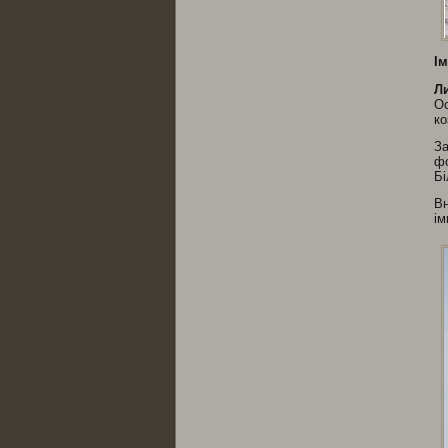
І
Ли
Ос
ко
За
фо
Бі
Вн
ім