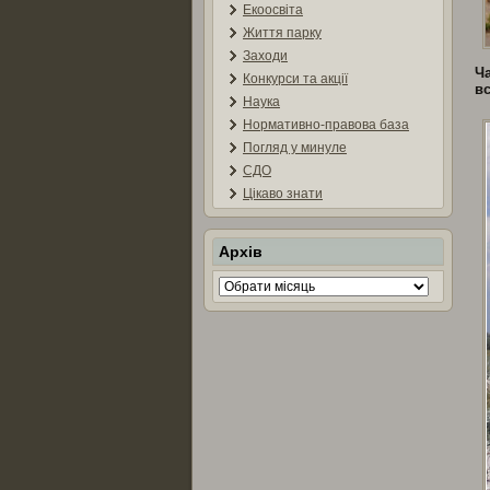
Екоосвіта
Життя парку
Заходи
Ч
Конкурси та акції
в
Наука
Нормативно-правова база
Погляд у минуле
СДО
Цікаво знати
Архів
Архів