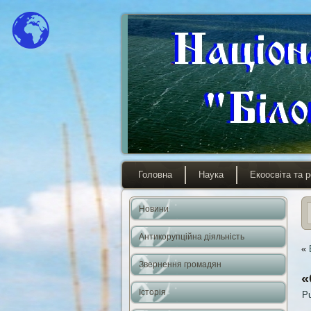
Головна
Наука
Екоосвіта та р
Новини
Антикорупційна діяльність
«
Звернення громадян
«
Історія
Pu