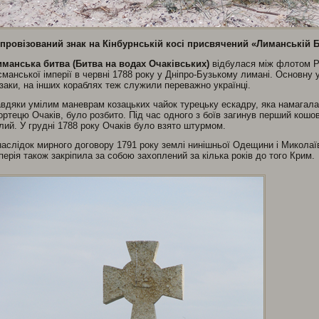
мпровізований знак на Кінбурнській косі присвячений «Лиманській 
манська битва (Битва на водах Очаківських)
відбулася між флотом Ро
манської імперії в червні 1788 року у Дніпро-Бузькому лимані. Основну
заки, на інших кораблях теж служили переважно українці.
вдяки умілим маневрам козацьких чайок турецьку ескадру, яка намагал
ртецю Очаків, було розбито. Під час одного з боїв загинув перший кошо
лий. У грудні 1788 року Очаків було взято штурмом.
аслідок мирного договору 1791 року землі нинішньої Одещини і Миколаї
перія також закріпила за собою захоплений за кілька років до того Крим.