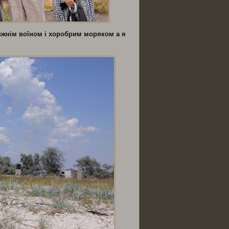
авжнім воїном і хоробрим моряком а я