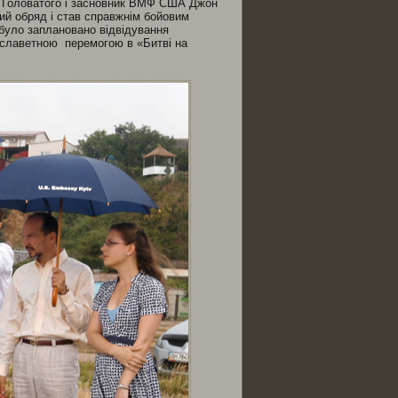
на Головатого і засновник ВМФ США Джон
ний обряд і став справжнім бойовим
було заплановано відвідування
а славетною перемогою в «Битві на