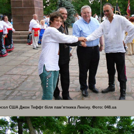
осол США Джон Теффт біля пам’ятника Леніну. Фото: 048.ua