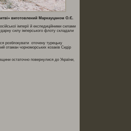
Битві» виготовлений Маркауцаном О.Є.
сійської імперії й експедиційними силами
 ударну силу імперського флоту складали
ася розблокувати оточену турецьку
вий отаман чорноморських козаків Сидір
вщини остаточно повернулися до України,