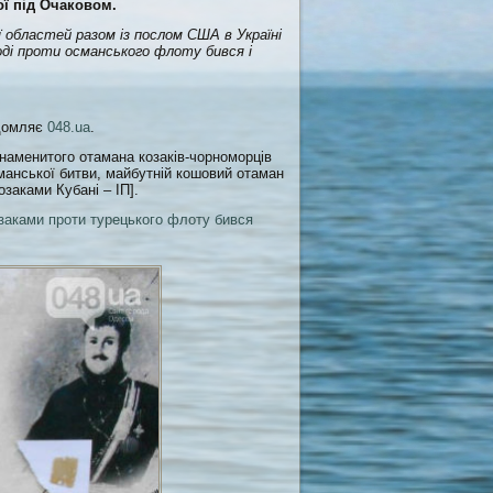
ї під Очаковом.
ї областей разом із послом США в Україні
Тоді проти османського флоту бився і
ідомляє
048.ua
.
наменитого отамана козаків-чорноморців
манської битви, майбутній кошовий отаман
озаками Кубані – ІП].
козаками проти турецького флоту бився