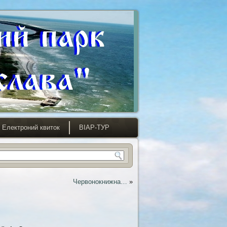
Електроний квиток
ВІАР-ТУР
Червонокнижна…
»