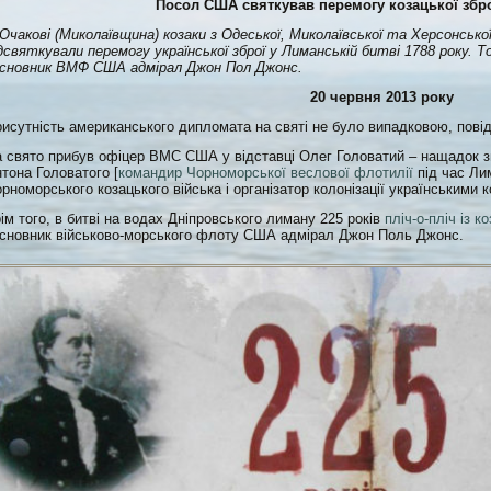
Посол США святкував перемогу козацької збро
Очакові (Миколаївщина) козаки з Одеської, Миколаївської та Херсонсько
дсвяткували перемогу української зброї у Лиманській битві 1788 року. 
асновник ВМФ США адмірал Джон Пол Джонс.
20 червня 2013 року
исутність американського дипломата на святі не було випадковою, пов
 свято прибув офіцер ВМС США у відставці Олег Головатий – нащадок з
тона Головатого [
командир Чорноморської веслової флотилії
під час Ли
рноморського козацького війська і організатор колонізації українськими к
ім того, в битві на водах Дніпровського лиману 225 років
пліч-о-пліч із 
сновник військово-морського флоту США адмірал Джон Поль Джонс.