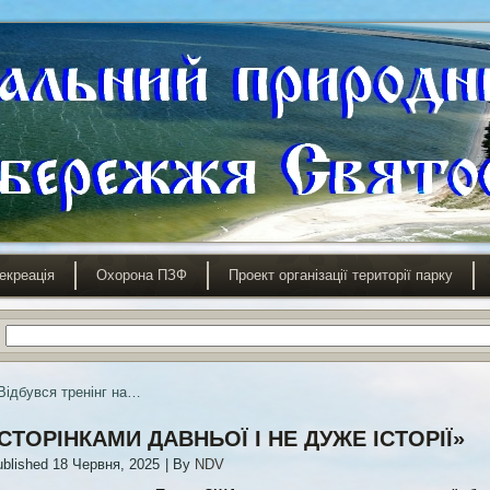
екреація
Охорона ПЗФ
Проект організації території парку
Відбувся тренінг на…
СТОРІНКАМИ ДАВНЬОЇ І НЕ ДУЖЕ ІСТОРІЇ»
blished
18 Червня, 2025
|
By
NDV