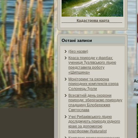
_______
Кадастрова карта
______
Остані записи
(без назви)
Краса природи у фарбах:
учениця Тузлівського ліцею
представила роботу
«Шипшина»
Моніторинг та охорона
А
природних комплексів озера
Солонець-Тузли
Ам
па
Всесвітній день охорони
природи: зберігаємо природну
спадщину Білобережжя
Святослава
Учні Рибаківського ліцею
досліджують природу рідного
краю за допомогою
платформи iNaturalist