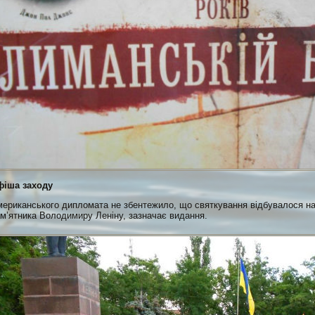
фіша заходу
ериканського дипломата не збентежило, що святкування відбувалося на
м’ятника Володимиру Леніну, зазначає видання.