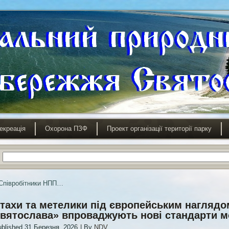
екреація
Охорона ПЗФ
Проект організації території парку
Співробітники НПП…
тахи та метелики під європейським наглядо
вятослава» впроваджують нові стандарти м
blished
31 Березня, 2026
|
By
NDV