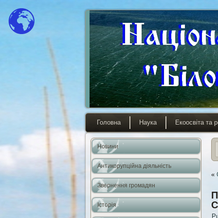
Головна
Наука
Екоосвіта та р
Новини
Антикорупційна діяльність
«
Звернення громадян
П
С
Історія
Pu