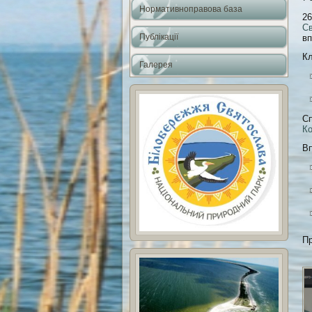
Нормативноправова база
​2
С
Публікації
вп
​К
Галерея
​С
К
Вп
​П