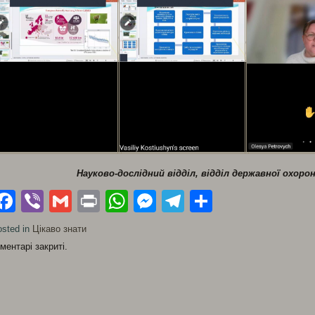
Науково-дослідний відділ, відділ державної охо
Facebook
Viber
Gmail
Print
WhatsApp
Messenger
Telegram
Поділити
sted in
Цікаво знати
ментарі закриті.