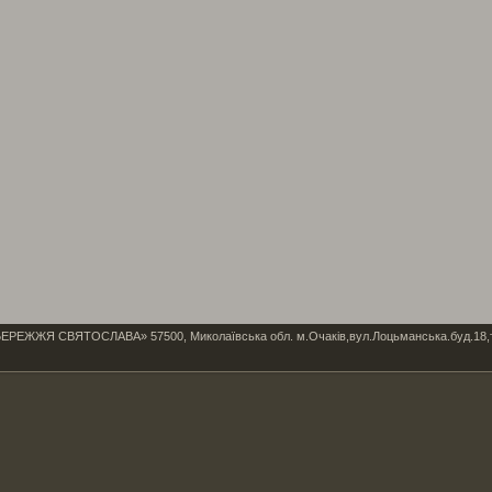
Я СВЯТОСЛАВА» 57500, Миколаївська обл. м.Очаків,вул.Лоцьманська.буд.18,тел/