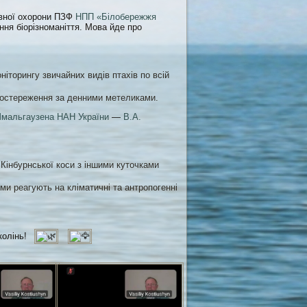
жавної охорони ПЗФ
НПП «Білобережжя
ня біорізноманіття. Мова йде про
іторингу звичайних видів птахів по всій
остереження за денними метеликами.
. Шмальгаузена НАН України
—
В.А.
Кінбурнської коси з іншими куточками
ими реагують на кліматичні та антропогенні
колінь!