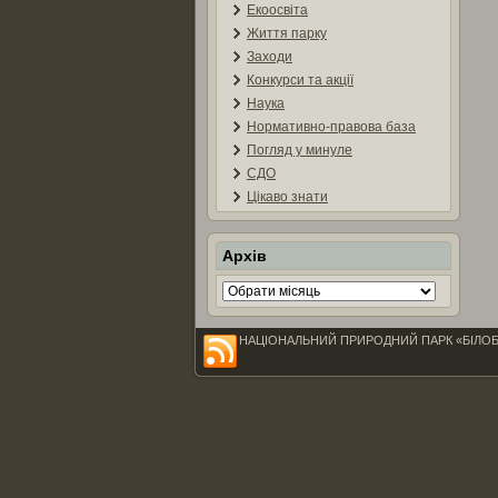
Екоосвіта
Життя парку
Заходи
Конкурси та акції
Наука
Нормативно-правова база
Погляд у минуле
СДО
Цікаво знати
Архів
Архів
НАЦІОНАЛЬНИЙ ПРИРОДНИЙ ПАРК «БІЛОБЕРЕЖЖ