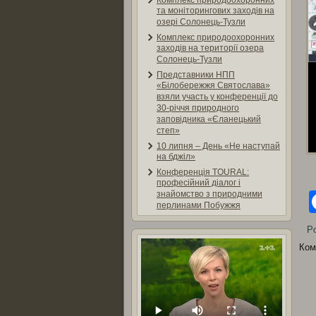
Комплекс природоохоронних
та моніторингових заходів на
озері Солонець-Тузли
Комплекс природоохоронних
заходів на території озера
Солонець-Тузли
Представники НПП
«Білобережжя Святослава»
взяли участь у конференції до
30-річчя природного
заповідника «Єланецький
степ»
10 липня – День «Не наступай
на бджіл»
Конференція TOURAL:
професійний діалог і
знайомство з природними
перлинами Побужжя
Po
Ком