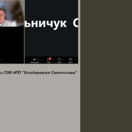
рони ПЗФ НПП “Білобережжя Святослава”
ся