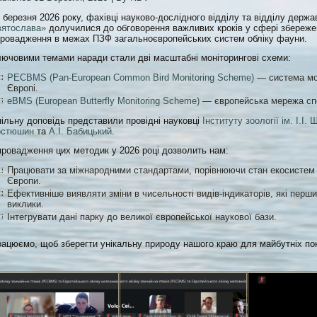
6 березня 2026 року, фахівці науково-дослідного відділу та відділу дер
вятослава»
долучилися до обговорення важливих кроків у сфері збережен
ровадження в межах ПЗФ загальноєвропейських систем обліку фауни.
лючовими темами наради стали дві масштабні моніторингові схеми:
PECBMS (Pan-European Common Bird Monitoring Scheme)
— система мон
Європі.
eBMS (European Butterfly Monitoring Scheme)
— європейська мережа сп
пільну доповідь представили провідні науковці
Інституту зоології ім. І.І
остюшин
та
А.І. Бабицький
.
ровадження цих методик у 2026 році дозволить нам:
​Працювати за міжнародними стандартами, порівнюючи стан екосистем 
Європи.
​Ефективніше виявляти зміни в чисельності видів-індикаторів, які перш
виклики.
​Інтегрувати дані парку до великої європейської наукової бази.
рацюємо, щоб зберегти унікальну природу нашого краю для майбутніх по