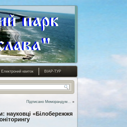
Електроний квиток
ВІАР-ТУР
Підписано Меморандум…
»
м: науковці «Білобережжя
оніторингу