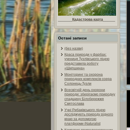
_______
Кадастрова карта
______
Остані записи
(без назви)
Краса природи у фарбах:
учениця Тузлівського ліцею
представила роботу
«Шипшина»
Моніторинг та охорона
природних комплексів озера
Солонець-Тузли
Всесвітній день охорони
природи: зберігаємо природну
спадщину Білобережжя
Святослава
Учні Рибаківського ліцею
досліджують природу рідного
краю за допомогою
платформи iNaturalist