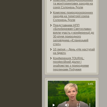
Комплекс природоохоронних
та моніторингових заходів на
озері Солонець-Тузли
Комплекс природоохоронних
заходів на території озера
Солонець-Тузли
Представники НПП
«Білобережжя Святослава»
взяли участь у конференції до
30-річчя природного
заповідника «Єланецький
степ»
10 липня – День «Не наступай
на бджіл»
Конференція TOURAL:
професійний діалог і
знайомство з природними
перлинами Побужжя