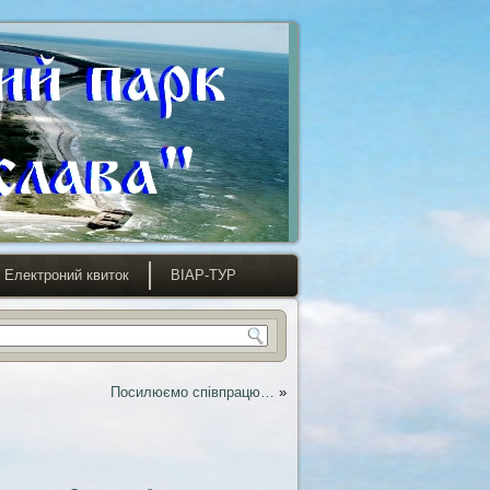
Електроний квиток
ВІАР-ТУР
Посилюємо співпрацю…
»