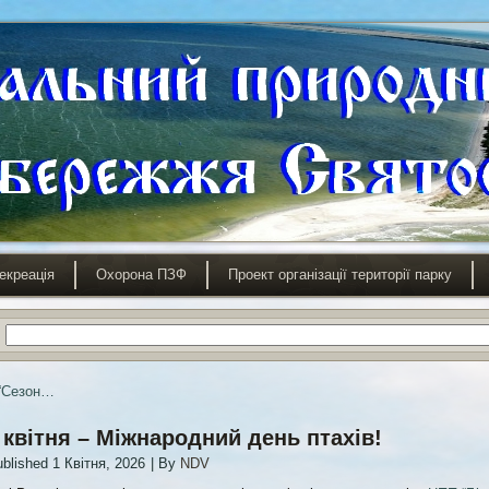
екреація
Охорона ПЗФ
Проект організації території парку
“Сезон…
 квітня – Міжнародний день птахів!
blished
1 Квітня, 2026
|
By
NDV