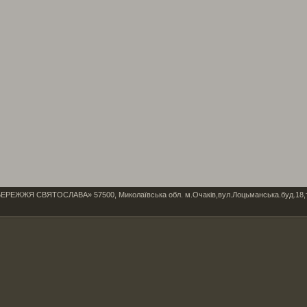
Я СВЯТОСЛАВА» 57500, Миколаївська обл. м.Очаків,вул.Лоцьманська.буд.18,тел/