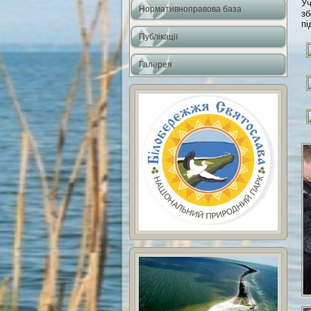
Уч
Нормативноправова база
зб
пі
Публікації
Галерея