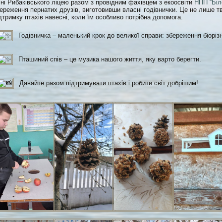
ні Рибаківського ліцею разом з провідним фахівцем з екоосвіти
НПП “Біл
ереження пернатих друзів, виготовивши власні годівнички. Це не лише тв
дтримку птахів навесні, коли їм особливо потрібна допомога.
Годівничка – маленький крок до великої справи: збереження біоріз
Пташиний спів – це музика нашого життя, яку варто берегти.
Давайте разом підтримувати птахів і робити світ добрішим!