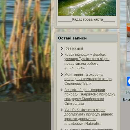
_______
Кадастрова карта
______
Остані записи
(без назви)
Краса природи у фарбах:
учениця Тузлівського ліцею
представила роботу
«Шипшина»
Моніторинг та охорона
природних комплексів озера
Солонець-Тузли
Всесвітній день охорони
Po
природи: зберігаємо природну
спадщину Білобережжя
Ком
Святослава
Учні Рибаківського ліцею
досліджують природу рідного
краю за допомогою
платформи iNaturalist