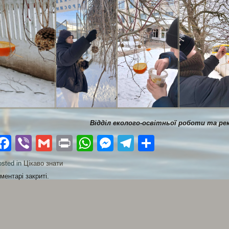
Відділ еколого-освітньої роботи та ре
Facebook
Viber
Gmail
Print
WhatsApp
Messenger
Telegram
Поділити
sted in
Цікаво знати
ментарі закриті.