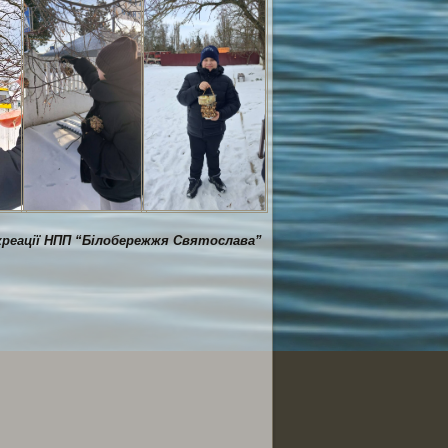
креації НПП “Білобережжя Святослава”
ся