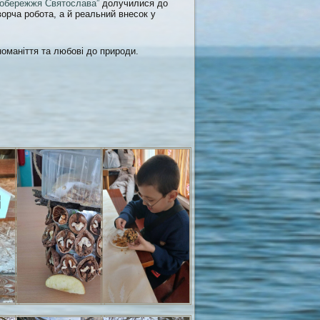
обережжя Святослава”
долучилися до
орча робота, а й реальний внесок у
номаніття та любові до природи.