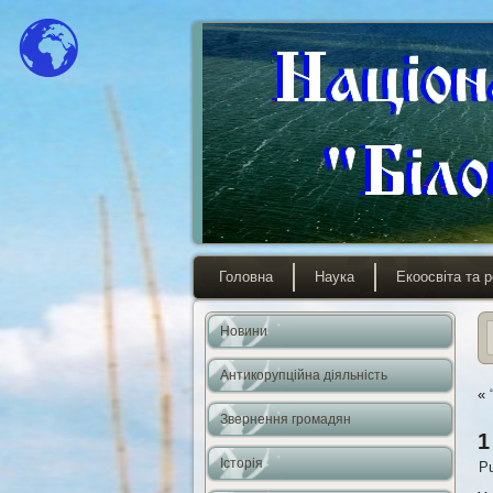
Головна
Наука
Екоосвіта та р
Новини
Антикорупційна діяльність
«
Звернення громадян
1
Історія
Pu