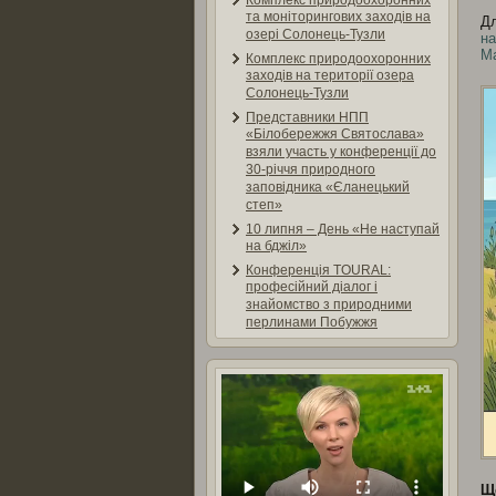
Комплекс природоохоронних
та моніторингових заходів на
Дл
озері Солонець-Тузли
н
М
Комплекс природоохоронних
заходів на території озера
Солонець-Тузли
Представники НПП
«Білобережжя Святослава»
взяли участь у конференції до
30-річчя природного
заповідника «Єланецький
степ»
10 липня – День «Не наступай
на бджіл»
Конференція TOURAL:
професійний діалог і
знайомство з природними
перлинами Побужжя
Що