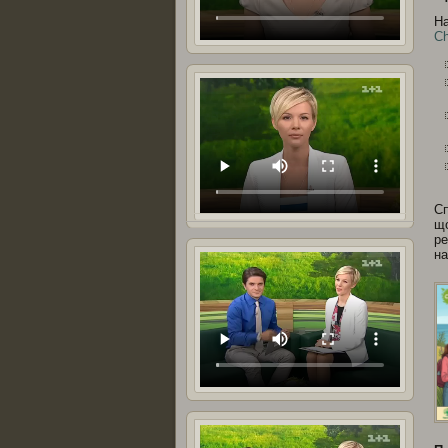
На
Ch
Сп
що
ре
на