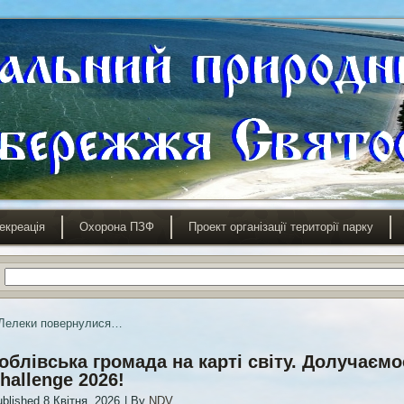
екреація
Охорона ПЗФ
Проект організації території парку
Лелеки повернулися…
облівська громада на карті світу. Долучаємо
hallenge 2026!
blished
8 Квітня, 2026
|
By
NDV