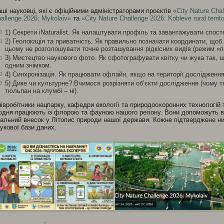
ші науковці, які є офіційними адміністраторами проєктів
«City Nature Cha
allenge 2026: Mykolaiv»
та
«City Nature Challenge 2026: Kobleve rural territ
1) Секрети iNaturalist. Як налаштувати профіль та завантажувати спост
2) Геолокація та приватність. Як правильно позначати координати, щоб
цьому не розголошувати точне розташування рідкісних видів (режим «п
3) Мистецтво наукового фото. Як сфотографувати квітку чи жука так, щ
одним знімком.
4) Синхронізація. Як працювати офлайн, якщо на території дослідження 
5) Дике чи культурне? Вчимося розрізняти об’єкти дослідження (чому 
тюльпан на клумбі – ні).
івробітники нацпарку, кафедри екології та природоохоронних технологій 
дня працюють із флорою та фауною нашого регіону. Вони допоможуть ва
альний внесок у Літопис природи нашої держави. Кожне підтверджене н
укової бази даних.