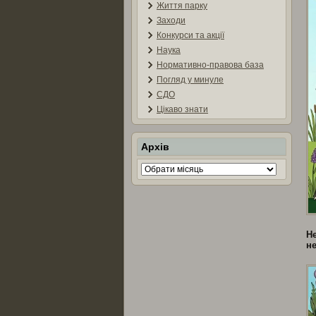
Життя парку
Заходи
Конкурси та акції
Наука
Нормативно-правова база
Погляд у минуле
СДО
Цікаво знати
Архів
Архів
Не
н