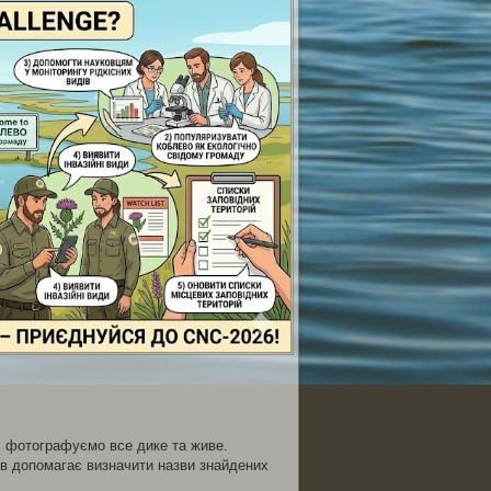
и, фотографуємо все дике та живе.
тів допомагає визначити назви знайдених