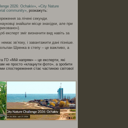
llenge 2026: Ochakiv»
,
«City Nature
orial community»
, розкажуть:
ереження за лічені секунди.
 науковці знайшли місце знахідки, але при
риховано»).
об експерт зміг визначити вид навіть за
немає зв’язку, і завантажити дані пізніше.
тюльпан Шренка в степу – це важливо, а
та ГО «Мій напрям» – це експерти, які
м не просто «клацнути фото», а зробити
ими спостереження стає частиною світової