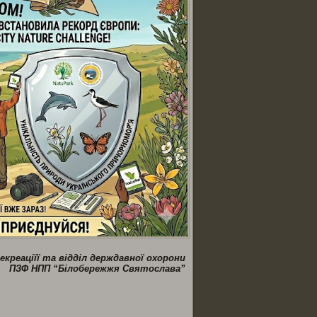
екреаціїї та відділ держдавної охорони
ПЗФ НПП “Білобережжя Святослава”
ся