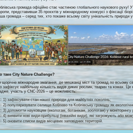
блівська громада офіційно стає частиною глобального наукового руху! У
ропи, представивши 35 проєктів у міжнародному конкурсі з фіксації біор
ша громада – серед тих, хто покаже всьому світу унікальність природи 
 таке City Nature Challenge?
 щорічне міжнародне змагання, де мешканці міст та громад по всьому св
о зафіксує найбільшу кількість видів диких рослин, тварин та комах. Це
адже, участь у CNC-2026 – це можливість:
1) зафіксувати стан нашої природи для майбутніх поколінь;
2) популяризувати селище Коблево та Коблівську громаду як екологічн
3) допомогти науковцям (екологам, ботанікам, зоологам) у моніторингу р
4) виявити нові види-прибульці (інвазійні види), які загрожують або мо
5) оновити списки видів місцевих заповідних територій.