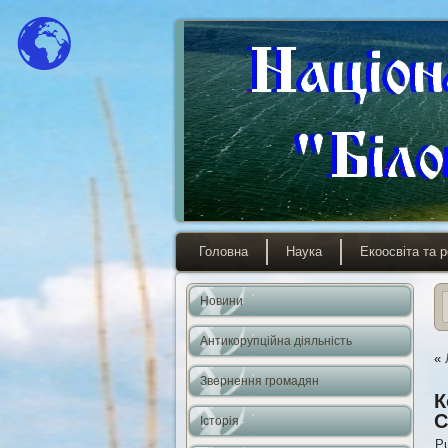
Головна
Наука
Екоосвіта та р
Новини
Антикорупційна діяльність
«
Звернення громадян
К
C
Історія
Pu