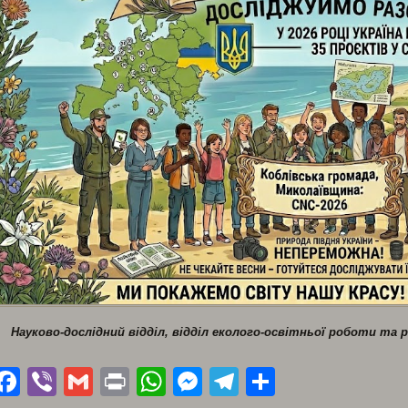
Науково-дослідний відділ, відділ еколого-освітньої роботи та р
Facebook
Viber
Gmail
Print
WhatsApp
Messenger
Telegram
Поділити