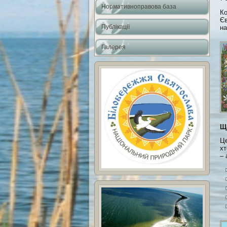
Нормативноправова база
Ко
Єв
Публікації
на
Галерея
Що
Це
хт
– 