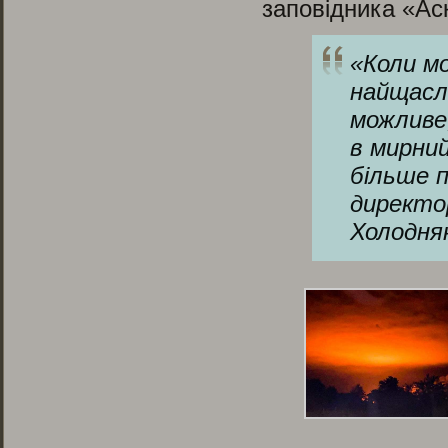
заповідника «Аск
«
Коли мо
найщасл
можливе,
в мирни
більше 
директо
Холодня