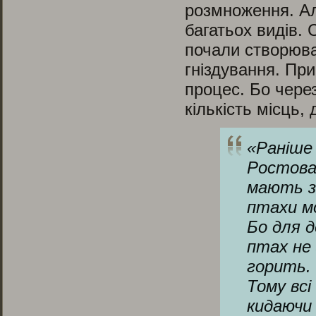
розмноження. Ал
багатьох видів. 
почали створюват
гніздування. Пр
процес. Бо чере
кількість місць,
«
Раніше
Ростова.
мають з
птахи мо
Бо для д
птах не 
горить. 
Тому всі
кидаючи 