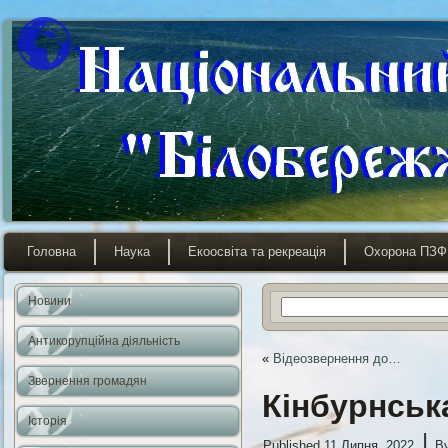
Головна
Наука
Екоосвіта та рекреація
Охорона ПЗФ
Новини
Антикорупційна діяльність
«
Відеозвернення до…
Звернення громадян
Кінбурнська
Історія
|
Published
11 Липня, 2022
B