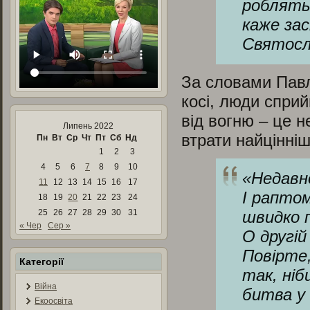
роблять
каже за
Святосл
За словами Павл
косі, люди сприй
від вогню – це н
Липень 2022
втрати найцінні
Пн
Вт
Ср
Чт
Пт
Сб
Нд
1
2
3
4
5
6
7
8
9
10
«
Недавно
11
12
13
14
15
16
17
І рапто
18
19
20
21
22
23
24
25
26
27
28
29
30
31
швидко п
« Чер
Сер »
О другій
Повірте,
Категорії
так, ніб
Війна
битва у 
Екоосвіта