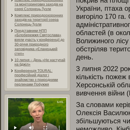
покрив на площі 
Комплекс природоохоронних
та моніторингових заходів на
України, птаха о
озері Солонець-Тузли
вигоріло 170 га.
Комплекс природоохоронних
заходів на території озера
адміністративно
Солонець-Тузли
областей (в окол
Представники НПП
«Білобережжя Святослава»
Волижиного лісу 
взяли участь у конференції до
30-річчя природного
обстріляв терито
заповідника «Єланецький
степ»
день.
10 липня – День «Не наступай
на бджіл»
3 липня 2022 ро
Конференція TOURAL:
кількість пожеж 
професійний діалог і
знайомство з природними
Херсонській обла
перлинами Побужжя
вивчення війни (
За словами кері
Олексія Василюка
збільшуються чи
неможливо. Кінбу