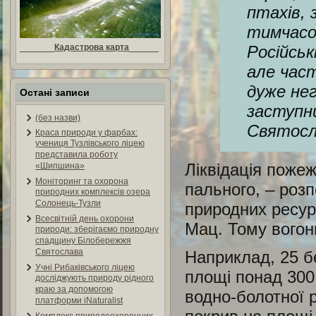
птахів, 
тимчасов
Російськ
_______
Кадастрова карта
______
але част
дуже не
Остані записи
заступн
(без назви)
Святосл
Краса природи у фарбах:
учениця Тузлівського ліцею
представила роботу
Ліквідація пожеж
«Шипшина»
Моніторинг та охорона
пального, – розп
природних комплексів озера
Солонець-Тузли
природних ресур
Всесвітній день охорони
Мац. Тому вогон
природи: зберігаємо природну
спадщину Білобережжя
Святослава
Наприклад, 25 б
Учні Рибаківського ліцею
площі понад 300 
досліджують природу рідного
краю за допомогою
водно-болотної 
платформи iNaturalist