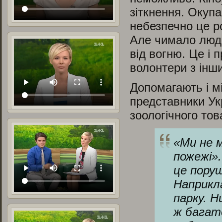
зіткнення. Окупа
небезпечно це ро
Але чимало люде
від вогню. Це і пр
волонтери з інши
Допомагають і мі
представники Ук
зоологічного то
«
Ми не 
пожежі»
це поруш
Наприкла
парку. Н
ж багат