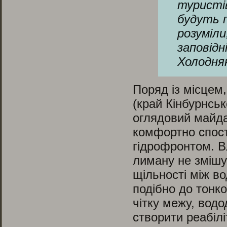
туристі
будуть п
розуміли
заповідн
Холодня
Поряд із місцем
(край Кінбурнськ
оглядовий майда
комфортно спост
гідрофронтом. В
лиману не змішую
щільності між в
подібно до тонк
чітку межу, водо
створити реабілі