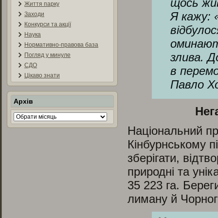
щось жив
Життя парку
Я кажу: 
Заходи
Конкурси та акції
відбулос
Наука
оминают
Нормативно-правова база
злива. Д
Погляд у минуле
СДО
в перемо
Цікаво знати
Павло Х
Архів
Нег
Архів
Національний п
Кінбурнському пі
зберігати, відтв
природні та унік
35 223 га. Бере
лиману й Чорног