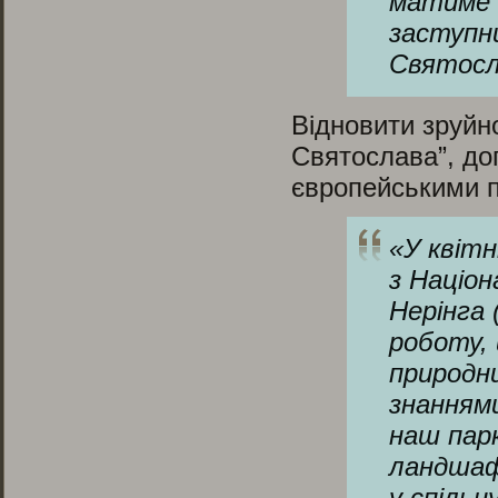
матиме 
заступн
Святосл
Відновити зруйн
Святослава”, доп
європейськими 
«
У квітн
з Націон
Нерінга 
роботу,
природни
знаннями
наш пар
ландшаф
у спільн