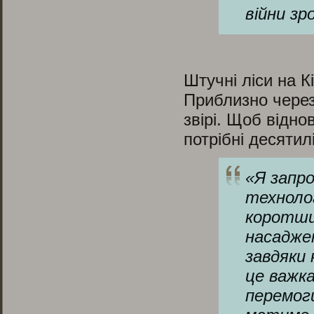
війни з
Штучні ліси на К
Приблизно через 
звірі. Щоб відно
потрібні десятил
«
Я запр
технолог
коротший
насадже
завдяки
це важка
перемоги