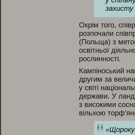
захисту 
Окрім того, спі
розпочали співп
(Польща) з метою
освітньої діяльн
рослинності.
Кампіноський на
другим за велич
у світі націонал
держави. У ланд
з високими сосн
вільхою торф’ян
«
Щороку 