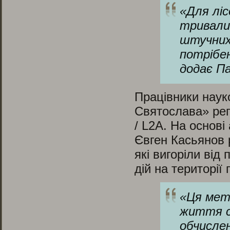
«
Для ліс
тривалий
штучних 
потрібе
додає П
Працівники наук
Святослава» рег
/ L2A. На основі
Євген Касьянов 
які вигоріли від
дій на території 
«
Ця мет
життя сп
обчислен