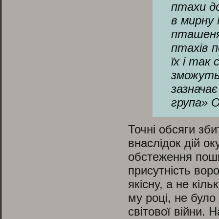
птахи д
в мирну
пташенят
птахів п
їх і так
зможуть
зазначає
група» О
Точні обсяги зб
внаслідок дій о
обстеження пош
присутність вор
якісну, а не кіл
му році, не було
світової війни. 