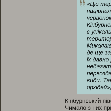
«
Цю тер
націона
червоно
Кінбурнс
є унікал
територі
Миколаїв
де ще з
їх давно
небагать
первозда
види. Та
орхідей
»
Кінбурнський пів
Чимало з них при