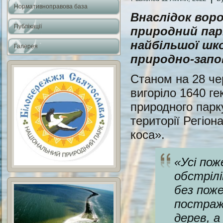
Нормативноправова база
Внаслідок воро
Публікації
природний пар
найбільшої шко
Галерея
природно-запо
Станом на 28 че
вигоріло 1640 ге
природного парк
території Регіо
коса».
«
Усі пож
обстрілі
без поже
постраж
дерев, а