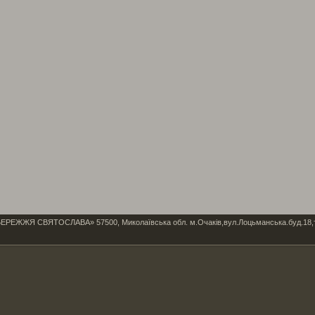
Я СВЯТОСЛАВА» 57500, Миколаївська обл. м.Очаків,вул.Лоцьманська.буд.18,тел/