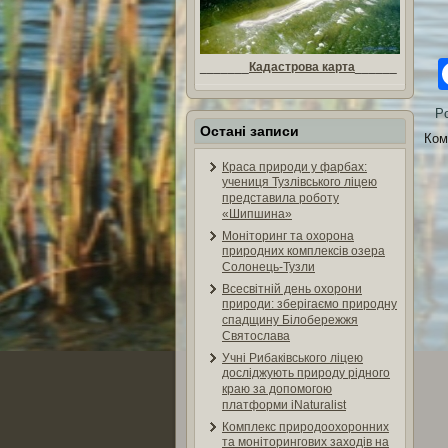
_______
Кадастрова карта
______
Po
Остані записи
Ком
Краса природи у фарбах:
учениця Тузлівського ліцею
представила роботу
«Шипшина»
Моніторинг та охорона
природних комплексів озера
Солонець-Тузли
Всесвітній день охорони
природи: зберігаємо природну
спадщину Білобережжя
Святослава
Учні Рибаківського ліцею
досліджують природу рідного
краю за допомогою
платформи iNaturalist
Комплекс природоохоронних
та моніторингових заходів на