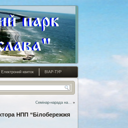
Електроний квиток
ВІАР-ТУР
Семінар-нарада на…
»
ектора НПП “Білобережжя