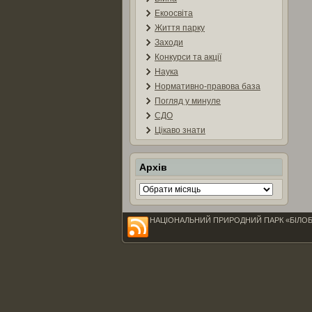
Екоосвіта
Життя парку
Заходи
Конкурси та акції
Наука
Нормативно-правова база
Погляд у минуле
СДО
Цікаво знати
Архів
Архів
НАЦІОНАЛЬНИЙ ПРИРОДНИЙ ПАРК «БІЛОБЕРЕЖЖ