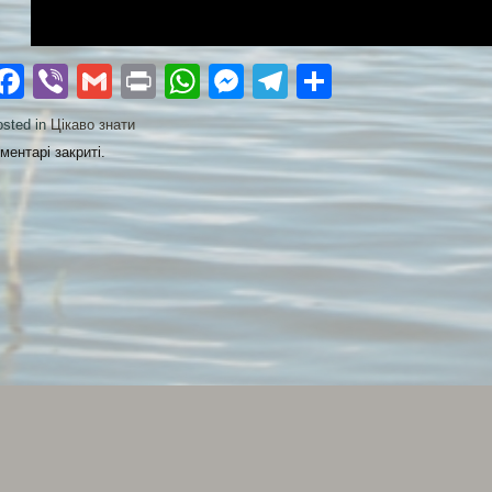
Facebook
Viber
Gmail
Print
WhatsApp
Messenger
Telegram
Поділити
sted in
Цікаво знати
ментарі закриті.