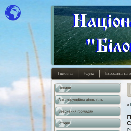
Головна
Наука
Екоосвіта та р
Новини
Антикорупційна діяльність
«
Звернення громадян
П
С
Історія
Pu