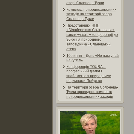
озері Солонець-Тузли
Комплекс природоохоронних
заходів на території озера
Солонець-Тузли
Представники НПП
«Білобережжя Святослава»
взяли участь у конференції до
30-річчя природного
заповідника «Єланецький
степ»
10 липня – День «Не наступай
на бджіл»
Конференція TOURAL:
професійний діалог і
знайомство з природними
перлинами Побужжя
На території озера Солонець-
Тузли проведено комплекс
природоохоронних заходів