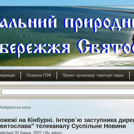
екреація
Охорона ПЗФ
Проект організації території парку
Кінбурнська коса:…
ожежі на Кінбурні. Інтерв`ю заступника дир
вятослава” телеканалу Суспільне Новини
blished
20 Липня, 2022
|
By
admin