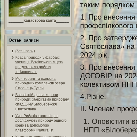
таким порядком
1. Про внесення
_______
Кадастрова карта
______
профспілкового
2. Про затверд
Остані записи
Святослава» на 
(без назви)
2024 рік.
Краса природи у фарбах:
учениця Тузлівського ліцею
3. Про внесенн
представила роботу
«Шипшина»
ДОГОВІР на 2024
Моніторинг та охорона
колективом Н
природних комплексів озера
Солонець-Тузли
4.Різне.
Всесвітній день охорони
природи: зберігаємо природну
спадщину Білобережжя
ІІ. Членам профсп
Святослава
Учні Рибаківського ліцею
Оповістити вс
досліджують природу рідного
краю за допомогою
НПП «Білобере
платформи iNaturalist