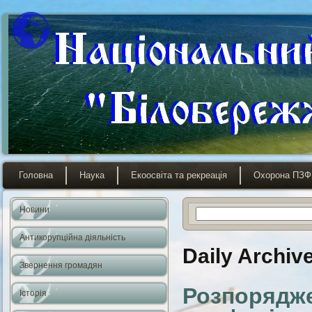
Головна
Наука
Екоосвіта та рекреація
Охорона ПЗФ
Новини
Антикорупційна діяльність
Daily Archiv
Звернення громадян
Розпорядже
Історія