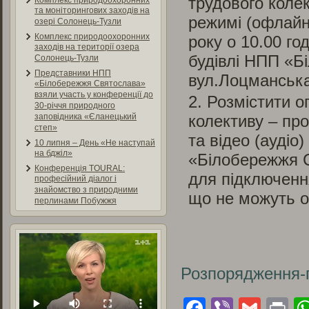
трудового коле
Комплекс природоохоронних
та моніторингових заходів на
режимі (офлайн 
озері Солонець-Тузли
Комплекс природоохоронних
року о 10.00 го
заходів на території озера
будівлі НПП «Б
Солонець-Тузли
Представники НПП
вул.Лоцманська
«Білобережжя Святослава»
взяли участь у конференції до
Розмістити о
30-річчя природного
колективу – пр
заповідника «Єланецький
степ»
та відео (аудіо
10 липня – День «Не наступай
на бджіл»
«Білобережжя С
Конференція TOURAL:
для підключенн
професійний діалог і
знайомство з природними
що не можуть ос
перлинами Побужжя
Розпорядження-
Facebook
Viber
Gmai
Pr