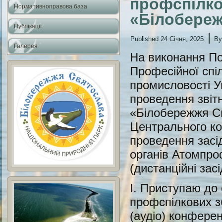
профспілко
Нормативноправова база
«Білобере
Публікації
|
Published
24 Січня, 2025
By
Галерея
На виконання По
Професійної спіл
промисловості У
проведення звіт
«Білобережжя С
Центрального ко
проведення засі
органів Атомпро
(дистанційні зас
І. Приступаю до 
профспілкових з
(аудіо) конферен