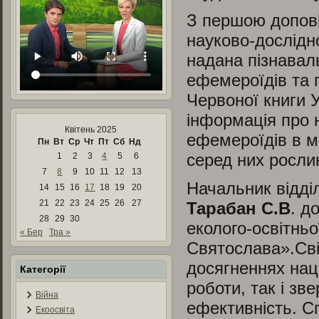
З першою допові
науково-дослідн
надана пізнаваль
ефемероїдів та 
Червоної книги У
інформація про 
Квітень 2025
ефемероїдів в м
Пн
Вт
Ср
Чт
Пт
Сб
Нд
серед них рослин
1
2
3
4
5
6
7
8
9
10
11
12
13
Начальник відділ
14
15
16
17
18
19
20
21
22
23
24
25
26
27
Тарабан С.В
. д
28
29
30
еколого-освітнь
« Бер
Тра »
Святослава».Сві
досягненнях наці
Категорії
роботи, так і зв
Війна
ефективність. Сп
Екоосвіта