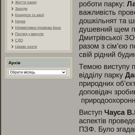
роботи парку:
Ла
Життя парку
Заходи
важливість пров
Конкурси та акції
дошкільнят та ш
Наука
душевний щем п
Нормативно-правова база
Погляд у минуле
Дмитрівської ЗО
СДО
разом з сім’єю 
Цікаво знати
свій рідний будин
Архів
Темою виступу п
Архів
відділу парку
Да
природних об’єкт
доповідач зробив
природоохоронни
Виступ
Чауса В
аспектів проведе
ПЗФ. Було згада