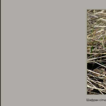
Шафран сітч