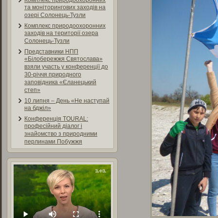
Комплекс природоохоронних
та моніторингових заходів на
озері Солонець-Тузли
Комплекс природоохоронних
заходів на території озера
Солонець-Тузли
Представники НПП
«Білобережжя Святослава»
взяли участь у конференції до
30-річчя природного
заповідника «Єланецький
степ»
10 липня – День «Не наступай
на бджіл»
Конференція TOURAL:
професійний діалог і
знайомство з природними
перлинами Побужжя