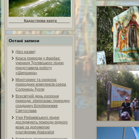
_______
Кадастрова карта
______
Остані записи
(без назви)
Краса природи у фарбах:
учениця Тузлівського ліцею
представила роботу
«Шипшина»
Моніторинг та охорона
природних комплексів озера
Солонець-Тузли
Всесвітній день охорони
природи: зберігаємо природну
спадщину Білобережжя
Святослава
Учні Рибаківського ліцею
досліджують природу рідного
краю за допомогою
платформи iNaturalist