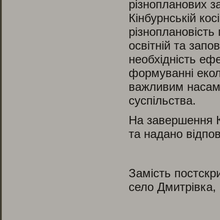
різнопланових з
Кінбурнській кос
різноплановість
освітній та запо
необхідність еф
формуванні екол
важливим насамп
суспільства.
На завершення К
та надано відпов
Замість постскр
село Дмитрівка,