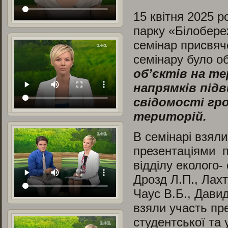
15 квітня 2025 
парку «Білобере
семінар присвяч
семінару було о
об’єктів на т
напрямків під
свідомості гро
територій.
В семінарі взяли
презентаціями 
відділу еколого-
Дрозд Л.П., Лахт
Чаус В.Б., Давид
взяли участь пр
студентської та 