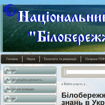
Головна
Наука
Екоосвіта та рекреація
Охорона ПЗФ
Новини
Антикорупційна діяльність
«
Взято участь у…
Звернення громадян
Білобережж
Історія
знань в Укр