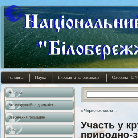
Головна
Наука
Екоосвіта та рекреація
Охорона ПЗФ
Новини
Антикорупційна діяльність
«
Червонокнижна…
Звернення громадян
Участь у кр
Історія
природно-з