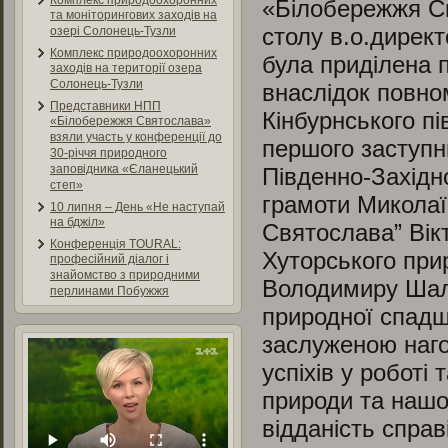
Комплекс природоохоронних
«Білобережжя С
та моніторингових заходів на
столу в.о.директ
озері Солонець-Тузли
Комплекс природоохоронних
була приділена 
заходів на території озера
Солонець-Тузли
внаслідок повно
Представники НПП
Кінбурнського пі
«Білобережжя Святослава»
взяли участь у конференції до
першого заступн
30-річчя природного
заповідника «Єланецький
Південно-Західно
степ»
грамоти Миколаї
10 липня – День «Не наступай
на бджіл»
Святослава” Вік
Конференція TOURAL:
Хуторського при
професійний діалог і
знайомство з природними
Володимиру Шал
перлинами Побужжя
природної спад
заслуженою наго
успіхів у роботі
природи та нашо
відданість спра