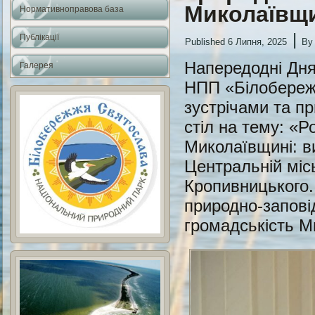
Миколаївщи
Нормативноправова база
|
Публікації
Published
6 Липня, 2025
By
Напередодні Дня
Галерея
НПП «Білобереж
зустрічами та п
стіл на тему: «Р
Миколаївщині: в
Центральній місь
Кропивницького.
природно-заповід
громадськість М