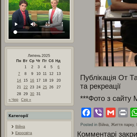
Липень 2025
Пн
Вт
Ср
Чт
Пт
Сб
Нд
1
2
3
4
5
6
7
8
9
10
11
12
13
Публікація От Т
14
15
16
17
18
19
20
та рекреації
21
22
23
24
25
26
27
28
29
30
31
***Фото з сайту
« Чер
Сер »
Facebook
Viber
Gmai
Pr
Категорії
Posted in
Війна
,
Життя парку
,
Війна
Комментарі закри
Екоосвіта