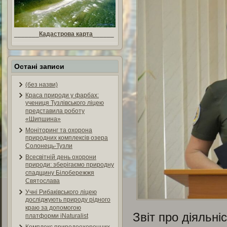
_______
Кадастрова карта
______
Остані записи
(без назви)
Краса природи у фарбах:
учениця Тузлівського ліцею
представила роботу
«Шипшина»
Моніторинг та охорона
природних комплексів озера
Солонець-Тузли
Всесвітній день охорони
природи: зберігаємо природну
спадщину Білобережжя
Святослава
Учні Рибаківського ліцею
досліджують природу рідного
краю за допомогою
Звіт про діяльні
платформи iNaturalist