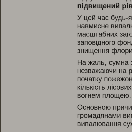
підвищений рі
У цей час будь-
навмисне випалю
масштабних заго
заповідного фон
знищення флори
На жаль, сумна 
незважаючи на р
початку пожежон
кількість лісови
вогнем площею.
Основною причи
громадянами вим
випалювання сух