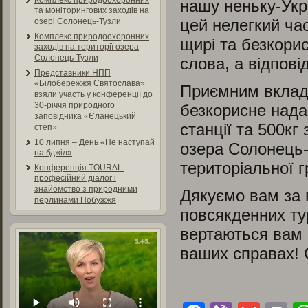
Комплекс природоохоронних
нашу неньку-Укр
та моніторингових заходів на
цей нелегкий ча
озері Солонець-Тузли
Комплекс природоохоронних
щирі та безкорис
заходів на території озера
Солонець-Тузли
слова, а відповід
Представники НПП
«Білобережжя Святослава»
Приємним вкладе
взяли участь у конференції до
30-річчя природного
безкорисне нада
заповідника «Єланецький
станції та 500кг
степ»
10 липня – День «Не наступай
озера Солонець-
на бджіл»
територіальної 
Конференція TOURAL:
професійний діалог і
знайомство з природними
Дякуємо вам за 
перлинами Побужжя
повсякденних ту
вертаються вам с
ваших справах! 