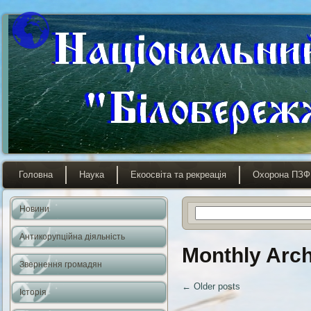
Головна
Наука
Екоосвіта та рекреація
Охорона ПЗФ
Новини
Антикорупційна діяльність
Monthly Arc
Звернення громадян
←
Older posts
Історія