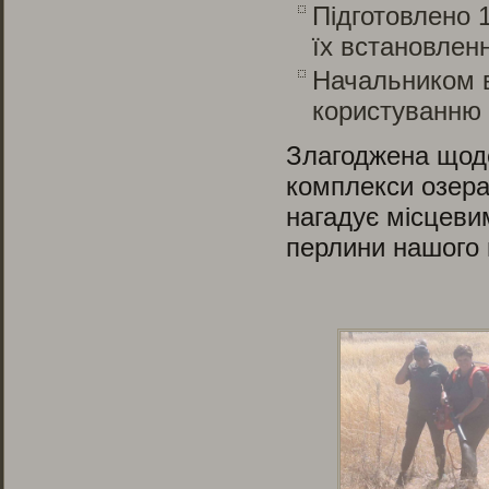
Підготовлено 
їх встановлен
Начальником в
користуванню
Злагоджена щоде
комплекси озера
нагадує місцеви
перлини нашого 