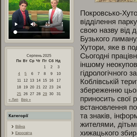
Покровсько-Хуто
відділення парк
свою назву від 
Бузького лиману,
Хутори, яке в п
Сьогодні праців
Серпень 2025
Пн
Вт
Ср
Чт
Пт
Сб
Нд
іншому неокупов
1
2
3
гідрологічного 
4
5
6
7
8
9
10
Коблівській тери
11
12
13
14
15
16
17
18
19
20
21
22
23
24
збереженню цьог
25
26
27
28
29
30
31
приносить свої 
« Лип
Вер »
встановлення по
та знаків, інфо
Категорії
жителями, дітьм
Війна
хижацького збир
Екоосвіта