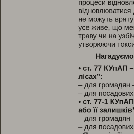
процеси відновл
відновлюватися 
не можуть врятув
усе живе, що ме
траву чи на узбі
утворюючи токси
Нагадуємо
• ст. 77 КУпАП
лісах”:
– для громадян —
– для посадових 
• ст. 77-1 КУп
або її залишків
– для громадян —
– для посадових 