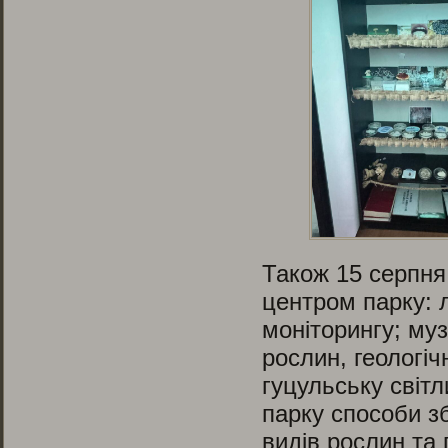
Також 15 серпня
центром парку: л
моніторингу; муз
рослин, геологіч
гуцульську світ
парку способи з
видів рослин та 