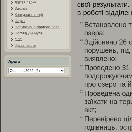
Життя парку
свої результати
Заходи
в роботі відділе
Конкурси та акції
Наука
Встановлено т
Нормативно-правова база
озера;
Погляд у минуле
СДО
Здійснено 26 
Цікаво знати
порушень, під 
виявлено;
Архів
Проведено 31 
Архів
подорожуючими
про озеро та 
Проведена одн
заїхати на те
акт;
Перевірено ціл
годівниць, ост