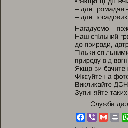
• Якщо ці дії 
– для громадян —
– для посадових 
Нагадуємо – пож
Наш спільний гр
до природи, дот
Тільки спільним
природу від вогн
Якщо ви бачите п
Фіксуйте на фото
Викликайте ДСН
Зупиняйте таких
Служба дер
Facebook
Viber
Gmai
Pr