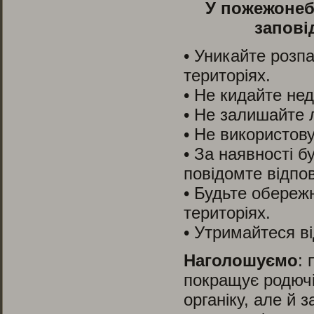
У пожежонеб
запові
• Уникайте розпа
територіях.
• Не кидайте нед
• Не залишайте л
• Не використову
• За наявності б
повідомте відпов
• Будьте обереж
територіях.
• Утримайтеся ві
Наголошуємо
:
покращує родюч
органіку, але й 