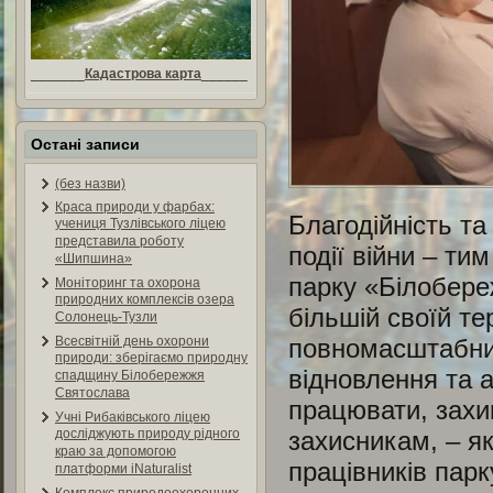
_______
Кадастрова карта
______
Остані записи
(без назви)
Краса природи у фарбах:
Благодійність та
учениця Тузлівського ліцею
представила роботу
події війни – ти
«Шипшина»
парку «Білобере
Моніторинг та охорона
природних комплексів озера
більшій своїй тер
Солонець-Тузли
повномасштабних
Всесвітній день охорони
природи: зберігаємо природну
відновлення та 
спадщину Білобережжя
Святослава
працювати, захи
Учні Рибаківського ліцею
захисникам, – як
досліджують природу рідного
краю за допомогою
працівників парк
платформи iNaturalist