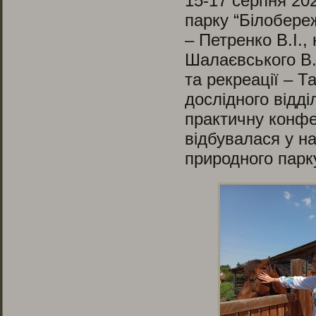
15-17 серпня 20
парку “Білобере
– Петренко В.І.
Шалаєвського В.В
та рекреації – Т
дослідного відді
практичну конф
відбувалася у н
природного парк