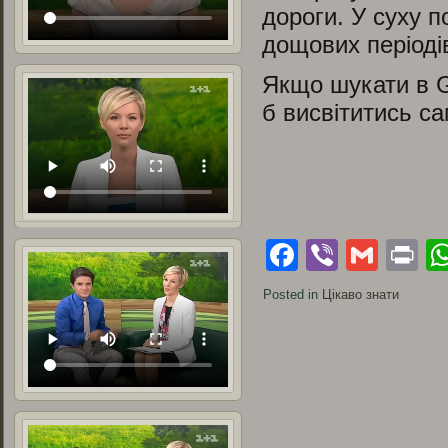
дороги. У суху 
дощових періоді
Якщо шукати в Go
б висвітитись са
Facebook
Viber
Gmai
Pr
Posted in
Цікаво знати