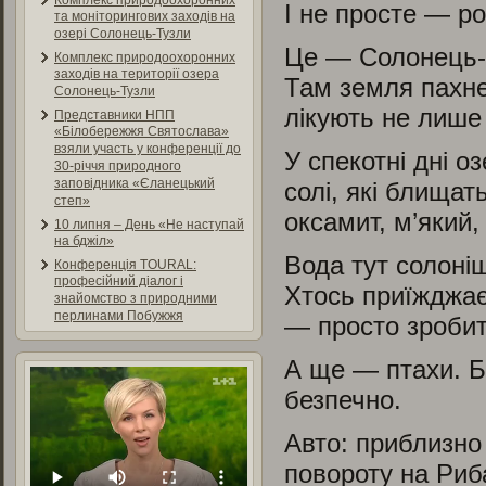
Комплекс природоохоронних
І не просте — ро
та моніторингових заходів на
озері Солонець-Тузли
Це — Солонець-
Комплекс природоохоронних
заходів на території озера
Там земля пахне
Солонець-Тузли
лікують не лише 
Представники НПП
«Білобережжя Святослава»
взяли участь у конференції до
У спекотні дні 
30-річчя природного
заповідника «Єланецький
солі, які блищат
степ»
оксамит, м’який,
10 липня – День «Не наступай
на бджіл»
Вода тут солоніш
Конференція TOURAL:
професійний діалог і
Хтось приїжджає
знайомство з природними
перлинами Побужжя
— просто зробит
А ще — птахи. Бі
безпечно.
Авто: приблизно
повороту на Риба