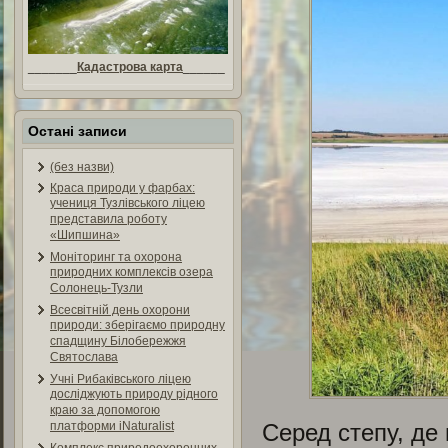
_______
Кадастрова карта
______
Остані записи
(без назви)
Краса природи у фарбах:
учениця Тузлівського ліцею
представила роботу
«Шипшина»
Моніторинг та охорона
природних комплексів озера
Солонець-Тузли
Всесвітній день охорони
природи: зберігаємо природну
спадщину Білобережжя
Святослава
Учні Рибаківського ліцею
досліджують природу рідного
краю за допомогою
платформи iNaturalist
Серед степу, де