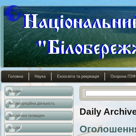
Головна
Наука
Екоосвіта та рекреація
Охорона ПЗФ
Новини
Антикорупційна діяльність
Daily Archiv
Звернення громадян
Оголошення
Історія