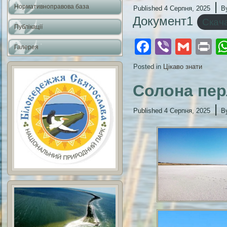
|
Нормативноправова база
Published
4 Серпня, 2025
B
Документ1
Скач
Публікації
Facebook
Viber
Gmai
Pr
Галерея
Posted in
Цікаво знати
Солона пе
|
Published
4 Серпня, 2025
B