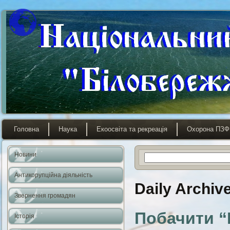
Головна
Наука
Екоосвіта та рекреація
Охорона ПЗФ
Новини
Антикорупційна діяльність
Daily Archiv
Звернення громадян
Побачити “
Історія