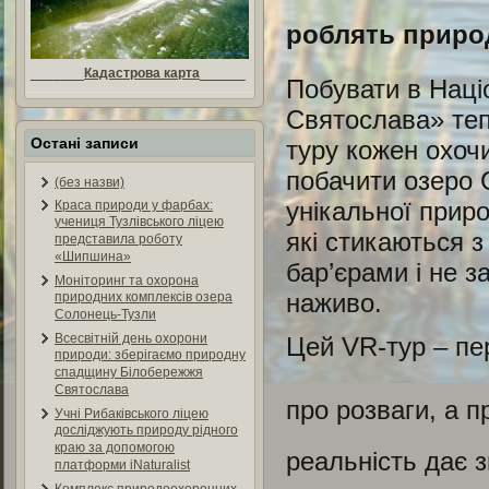
роблять приро
_______
Кадастрова карта
______
Побувати в Нац
Святослава» теп
Остані записи
туру кожен охоч
побачити озеро 
(без назви)
унікальної прир
Краса природи у фарбах:
учениця Тузлівського ліцею
які стикаються 
представила роботу
«Шипшина»
бар’єрами і не з
Моніторинг та охорона
наживо.
природних комплексів озера
Солонець-Тузли
Всесвітній день охорони
Цей VR-тур – пер
природи: зберігаємо природну
спадщину Білобережжя
Святослава
про розваги, а п
Учні Рибаківського ліцею
досліджують природу рідного
краю за допомогою
реальність дає з
платформи iNaturalist