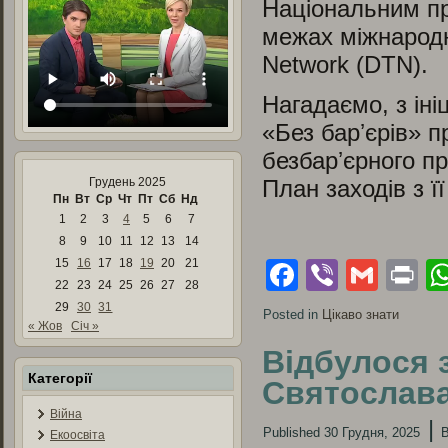
Національним п
межах міжнародно
Network (DTN).
Нагадаємо, з іні
«Без барʼєрів» п
безбарʼєрного пр
Грудень 2025
План заходів з її
Пн
Вт
Ср
Чт
Пт
Сб
Нд
1
2
3
4
5
6
7
8
9
10
11
12
13
14
15
16
17
18
19
20
21
Facebook
Viber
Gmai
Pr
22
23
24
25
26
27
28
29
30
31
Posted in
Цікаво знати
« Жов
Січ »
Відбулося 
Категорії
Святослав
Війна
|
Published
30 Грудня, 2025
Екоосвіта