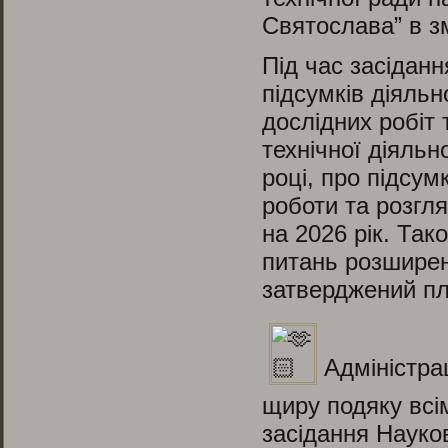
Святослава” в з
Під час засідан
підсумків діяльн
дослідних робіт 
технічної діяль
році, про підсум
роботи та розгля
на 2026 рік. Так
питань розширенн
затверджений пл
Адміністр
щиру подяку всі
засідання Науков