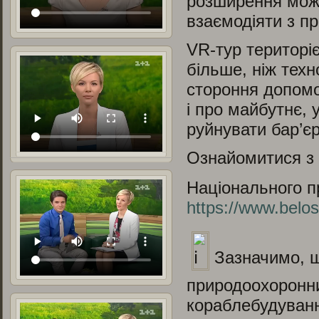
розширення можл
взаємодіяти з п
VR-тур територ
більше, ніж техн
стороння допомо
і про майбутнє,
руйнувати бар’єр
Ознайомитися з 
Національного п
https://www.belos
Зазначимо, щ
природоохоронни
кораблебудуванн