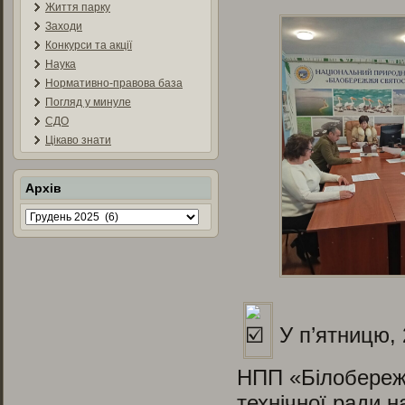
Життя парку
Заходи
Конкурси та акції
Наука
Нормативно-правова база
Погляд у минуле
СДО
Цікаво знати
Архів
Архів
У п’ятницю,
НПП «Білобережж
технічної ради 