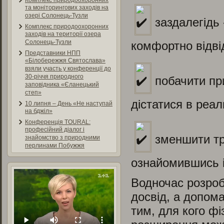
Комплекс природоохоронних
та моніторингових заходів на
озері Солонець-Тузли
заздалегідь
Комплекс природоохоронних
заходів на території озера
Солонець-Тузли
комфортно відві
Представники НПП
«Білобережжя Святослава»
взяли участь у конференції до
30-річчя природного
побачити пр
заповідника «Єланецький
степ»
дістатися в реал
10 липня – День «Не наступай
на бджіл»
Конференція TOURAL:
професійний діалог і
зменшити тр
знайомство з природними
перлинами Побужжя
ознайомившись і
Водночас розроб
досвід, а допома
тим, для кого фі