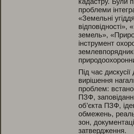
кадастру. Були п
проблеми інтегр
«Земельні угідд
відповідності», 
земель», «Приро
інструмент охор
землевпорядникі
природоохоронних
Під час дискусі
вирішення нагаль
проблем: встано
ПЗФ, заповідання
об’єкта ПЗФ, іде
обмежень, реаль
зон, документац
затвердження.