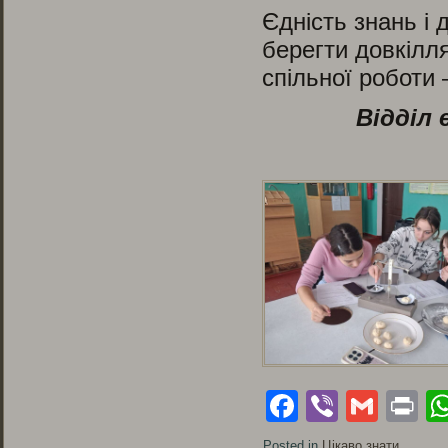
Єдність знань і 
берегти довкілл
спільної роботи 
Відділ 
Facebook
Viber
Gmai
Pr
Posted in
Цікаво знати