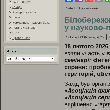
Життя парку
Заходи
Posted in
Цікаво знати
Конкурси та акції
Білобережж
Наука
Нормативно-правова база
у науково-
Погляд у минуле
СДО
|
Published
19 Лютого, 2026
Цікаво знати
18 лютого 2026
Архів
взяли участь у
в
Архів
семінарі:
«Інте
справи: пробл
територій, обм
Захід був орган
«Асоціація фа
«Асоціація сер
вирішення «гаряч