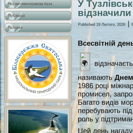
У Тузлівсь
Нормативноправова база
відзначили
Публікації
|
Published
19 Лютого, 2026
Галерея
Всесвітній ден
відзначаєт
називають
Днем
1986 році міжна
промисел, запро
Багато видів мор
перебувають під
роль у підтрима
Цей день нагадує