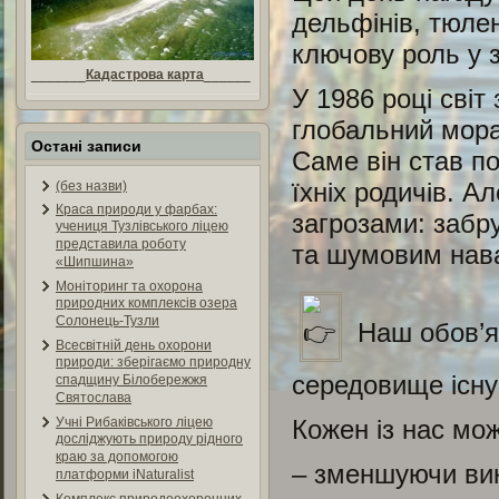
дельфінів, тюлен
ключову роль у 
_______
Кадастрова карта
______
У 1986 році світ
глобальний мора
Остані записи
Саме він став по
їхніх родичів. А
(без назви)
Краса природи у фарбах:
загрозами: забр
учениця Тузлівського ліцею
представила роботу
та шумовим нав
«Шипшина»
Моніторинг та охорона
природних комплексів озера
Солонець-Тузли
Наш обов’яз
Всесвітній день охорони
природи: зберігаємо природну
середовище існу
спадщину Білобережжя
Святослава
Кожен із нас мо
Учні Рибаківського ліцею
досліджують природу рідного
краю за допомогою
– зменшуючи вик
платформи iNaturalist