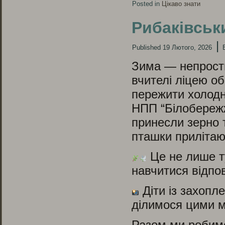
Posted in
Цікаво знати
Рибаківськи
|
Published
19 Лютого, 2026
Зима — непрости
вчителі ліцею о
пережити холодні
НПП “Білобережж
принесли зерно т
пташки прилітают
Це не лише ту
навчитися відпов
Діти із захопл
ділимося цими 
Разом ми робимо