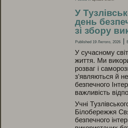
У Тузлівськ
день безпе
зі збору в
|
Published
19 Лютого, 2026
У сучасному сві
життя. Ми викор
розваг і саморо
з’являються й н
безпечного Інте
важливість відпо
Учні Тузлівсько
Білобережжя Свя
безпечного інтер
використаних бат