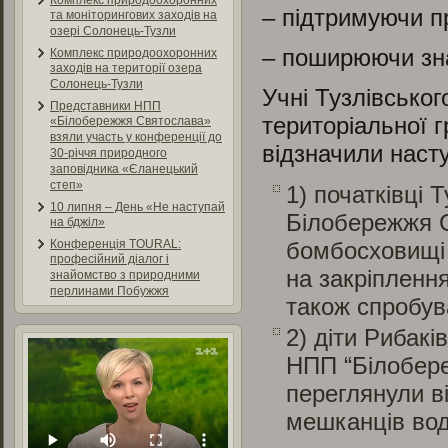
Комплекс природоохоронних
– підтримуючи пр
та моніторингових заходів на
озері Солонець-Тузли
– поширюючи зна
Комплекс природоохоронних
заходів на території озера
Солонець-Тузли
Учні Тузлівськог
Представники НПП
територіальної 
«Білобережжя Святослава»
взяли участь у конференції до
відзначили наст
30-річчя природного
заповідника «Єланецький
степ»
1) початківці 
10 липня – День «Не наступай
Білобережжя С
на бджіл»
бомбосховищі 
Конференція TOURAL:
професійний діалог і
на закріпленн
знайомство з природними
перлинами Побужжя
також спробува
2) діти Рибакі
НПП “Білобере
переглянули в
мешканців во