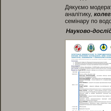
Дякуємо модера
аналітику,
коле
семінару по вод
Науково-дослі