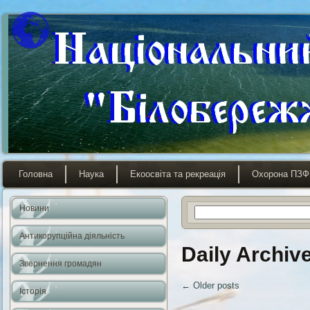
Головна
Наука
Екоосвіта та рекреація
Охорона ПЗФ
Новини
Антикорупційна діяльність
Daily Archiv
Звернення громадян
←
Older posts
Історія