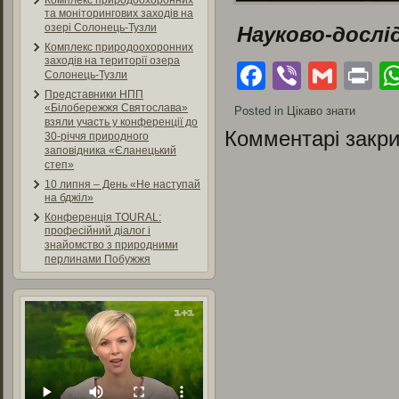
Комплекс природоохоронних
та моніторингових заходів на
озері Солонець-Тузли
Науково-дослі
Комплекс природоохоронних
заходів на території озера
Facebook
Viber
Gmai
Pr
Солонець-Тузли
Представники НПП
«Білобережжя Святослава»
Posted in
Цікаво знати
взяли участь у конференції до
Комментарі закри
30-річчя природного
заповідника «Єланецький
степ»
10 липня – День «Не наступай
на бджіл»
Конференція TOURAL:
професійний діалог і
знайомство з природними
перлинами Побужжя