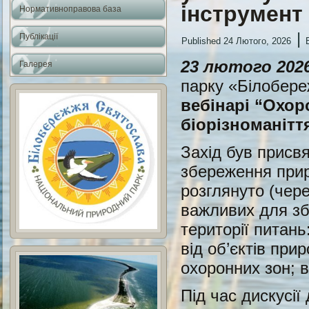
інструмент
Нормативноправова база
|
Публікації
Published
24 Лютого, 2026
23 лютого 202
Галерея
парку «Білобере
вебінарі “Охор
біорізноманітт
Захід був присв
збереження прир
розглянуто (чер
важливих для збе
території питань
від об’єктів пр
охоронних зон; в
Під час дискусі