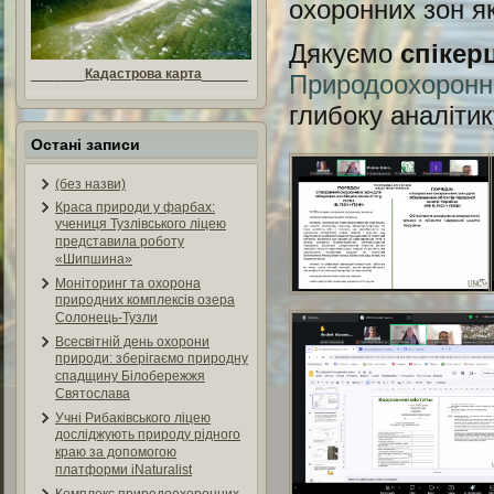
охоронних зон я
Дякуємо
спікер
_______
Кадастрова карта
______
Природоохоронн
глибоку аналітик
Остані записи
(без назви)
Краса природи у фарбах:
учениця Тузлівського ліцею
представила роботу
«Шипшина»
Моніторинг та охорона
природних комплексів озера
Солонець-Тузли
Всесвітній день охорони
природи: зберігаємо природну
спадщину Білобережжя
Святослава
Учні Рибаківського ліцею
досліджують природу рідного
краю за допомогою
платформи iNaturalist