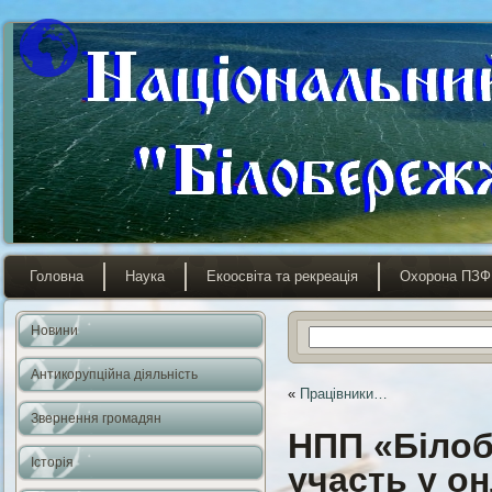
Головна
Наука
Екоосвіта та рекреація
Охорона ПЗФ
Новини
Антикорупційна діяльність
«
Працівники…
Звернення громадян
НПП «Білоб
Історія
участь у о