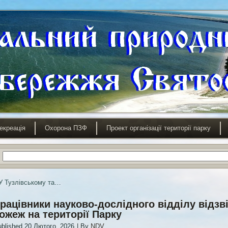
екреація
Охорона ПЗФ
Проект організації території парку
У Тузлівському та…
рацівники науково-дослідного відділу відз
ожеж на території Парку
blished
20 Лютого, 2026
|
By
NDV