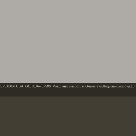
Я СВЯТОСЛАВА» 57500, Миколаївська обл. м.Очаків,вул.Лоцьманська.буд.18,тел/