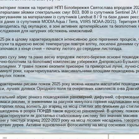
ніторинг пожеж на території НПП Білобережжя Святослава впродовж 202
теріалами зйомки спектральних смуг B03, B08 із супутників Sentinel 2A /
регуванням за матеріалами із супутників Landsat 8 / 9 та бази даних ре
зі даних із супутників MODIA Aqua / Terra, VIIRS NOAA-20/21). Територія 
аходилась під окупацією, в зоні активних артилерійських та безпілотних 
слідження для натурних обстежень неможливий.
25 рік в цілому характеризувався інтенсивною дією пірогенних процесів, ч
сухи та відносно високі температури повітря влітку, посилені денними су
зпочався з кінця січня – початку лютого до середини листопада.
рез суху зиму та раню весну впродовж лютого-березня основні пошкодж
чно-болотним та болотним) комплексам узбережжя Дніпровсько-Бузького 
олицями. У травні пожежі охопили приозерні та приморські лучні, лучно-сте
минулі роки, характеризувались максимальними площами пошкоджень ро
инулих пожеж.
рактерними рисами пожеж 2025 року можна назвати масштабні пошкодже
си, лучних ділянок Орхідного поля та очеретяних комплексів о-ва Довгий 
гальний абрис річного пошкодження рівномірний, дифузний, сформовани
омаси рослин, зі зниженими за рахунок минулого горіння надлишками мо
горілих площ воліють до згарищ на місці стиглих або близьких до стиг
шкоджень в розрізі ПОНДВ також відносно рівномірний. В цілому, пожеж
арактеризувати як достатньо стабілізовану систему без значних масиві
іни у текстурі згарищ 2022-2023 року на місці лісових насаджень говорит
ртвих дерев. Активне відновлення фотосинтезу на місці соснових горільн