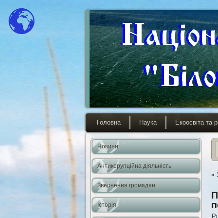
Головна
Наука
Екоосвіта та р
Новини
Антикорупційна діяльність
«
Звернення громадян
П
п
Історія
Pu