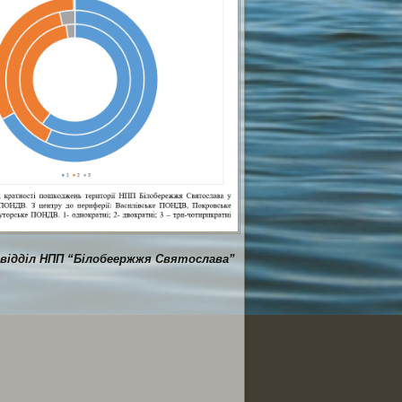
 відділ НПП “Білобеержжя Святослава”
ся