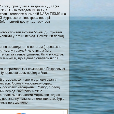
5 року проводився за даними ДЗЗ (за
 2B / 2C) за методом NIDICG, з
єстрації теплових аномалій NASA FIRMS (на
Кінбурнського півострова весь рік
боїв; прямий доступ до території
ому сприяли активні бойові дії, тривалі
ховіями у літній період. Пожежний період
ення проходили по вологим (переважно
лиману та хут. Чимилівка з його
пові та степові ділянки. Літні місяці, як і
слинності, що відновлювалась після
ння приморських комплексів Покровської
(уперше за весь період війни).
й в умовах активного відновлювання
ртмаси. Основні «провали» серед
лих соснових насаджень. Розподіл площ
ний період 2025 року можна
в з великими запасами мортмаси, однак
ь про значну кількість полеглих стовбурів
иків не відмічено.