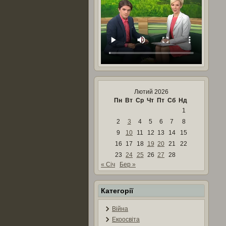
Лютий 2026
Пн
Вт
Ср
Чт
Пт
Сб
Нд
1
2
3
4
5
6
7
8
9
10
11
12
13
14
15
16
17
18
19
20
21
22
23
24
25
26
27
28
« Січ
Бер »
Категорії
Війна
Екоосвіта