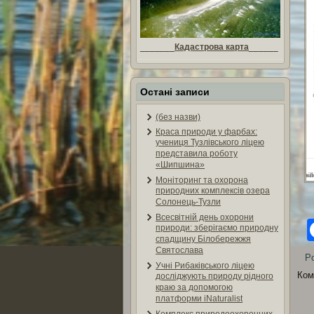
_______
Кадастрова карта
______
Остані записи
(без назви)
Краса природи у фарбах:
учениця Тузлівського ліцею
представила роботу
«Шипшина»
Моніторинг та охорона
природних комплексів озера
Солонець-Тузли
Всесвітній день охорони
природи: зберігаємо природну
спадщину Білобережжя
Святослава
Po
Учні Рибаківського ліцею
Ком
досліджують природу рідного
краю за допомогою
платформи iNaturalist