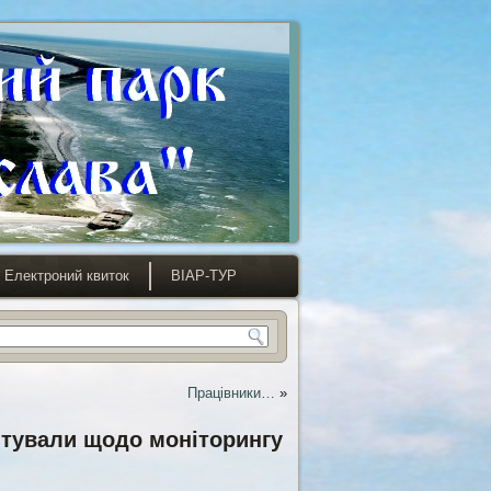
Електроний квиток
ВІАР-ТУР
Працівники…
»
вітували щодо моніторингу