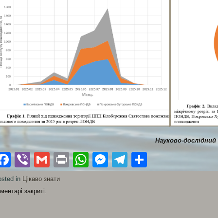
Науково-дослідний
Facebook
Viber
Gmail
Print
WhatsApp
Messenger
Telegram
Поділити
sted in
Цікаво знати
ментарі закриті.