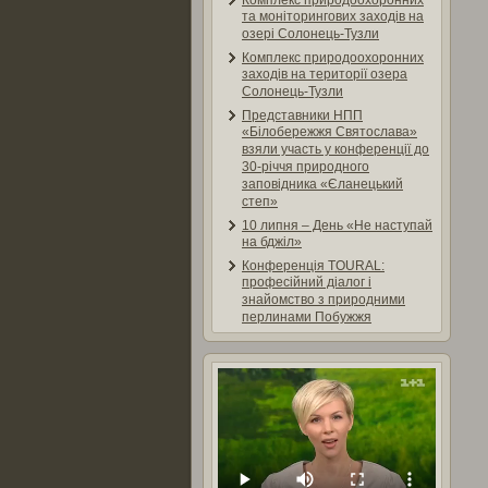
Комплекс природоохоронних
та моніторингових заходів на
озері Солонець-Тузли
Комплекс природоохоронних
заходів на території озера
Солонець-Тузли
Представники НПП
«Білобережжя Святослава»
взяли участь у конференції до
30-річчя природного
заповідника «Єланецький
степ»
10 липня – День «Не наступай
на бджіл»
Конференція TOURAL:
професійний діалог і
знайомство з природними
перлинами Побужжя