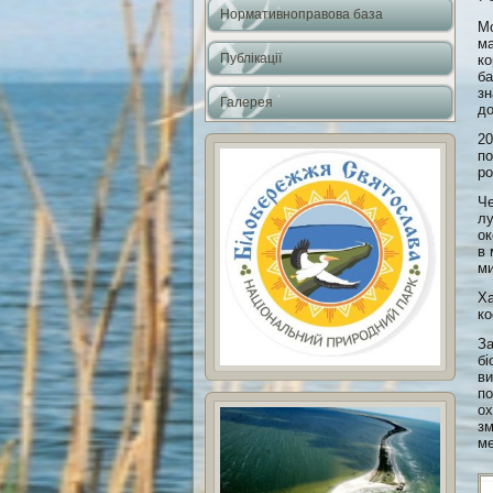
Нормативноправова база
Мо
ма
Публікації
ко
ба
зн
Галерея
до
20
по
ро
Че
лу
ок
в 
м
Ха
ко
За
бі
ви
по
ох
зм
ме