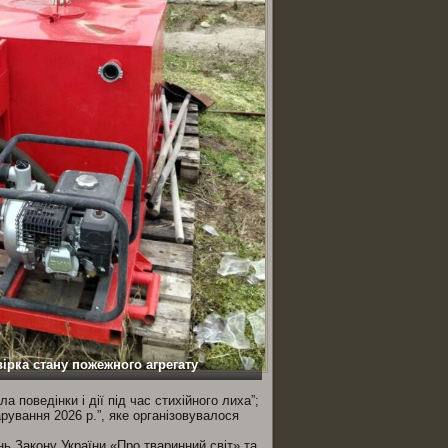
ірка стану пожежного агрегату
 поведінки і дії під час стихійного лиха”;
ування 2026 р.”, яке організовувалося
ь Закону України «Про тваринний світ» та