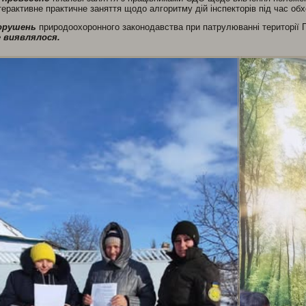
терактивне практичне заняття щодо алгоритму дій інспекторів під час обх
орушень
природоохоронного законодавства при патрулюванні території 
е виявлялося.