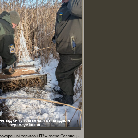
я від снігу годівниці та підгодівля
зерносумішшю
доохоронної території ПЗФ озера Солонець-