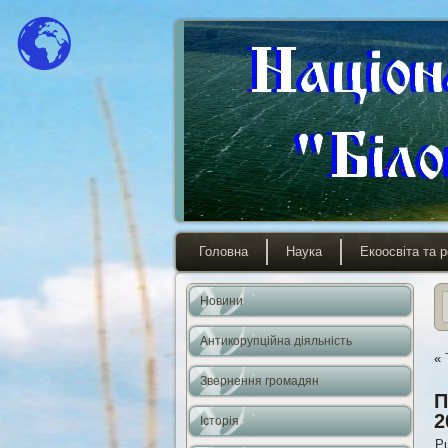
Головна
Наука
Екоосвіта та р
Новини
Антикорупційна діяльність
«
Звернення громадян
П
2
Історія
Pu