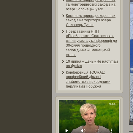
Комплекс природоохоронних
та моніторингових заходів на
озері Солонець-Тузли
Комплекс природоохоронних
заходів на території озера
Солонець-Тузли
Представники НПП
«Білобережжя Святослава»
взяли участь у конференції до
30-річчя природного
заповідника «Єланецький
степ»
10 липня – День «Не наступай
на бджіл»
Конференція TOURAL:
професійний діалог і
знайомство з природними
перлинами Побужжя
— 