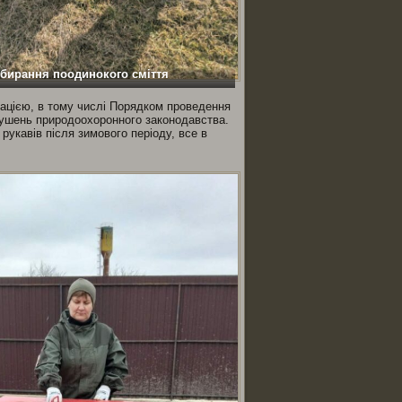
бирання поодинокого сміття
ацією, в тому числі Порядком проведення
орушень природоохоронного законодавства.
укавів після зимового періоду, все в