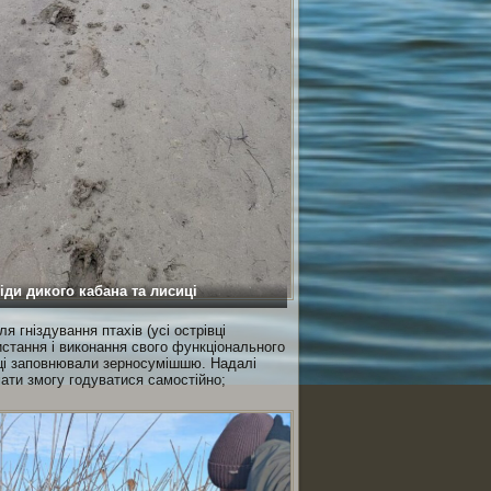
іди дикого кабана та лисиці
я гніздування птахів (усі острівці
стання і виконання свого функціонального
ниці заповнювали зерносумішшю. Надалі
мати змогу годуватися самостійно;