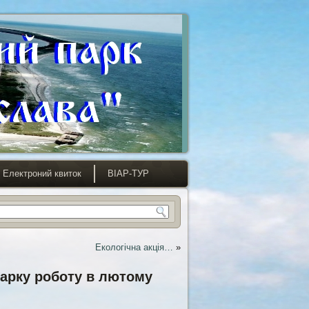
Електроний квиток
ВІАР-ТУР
Екологічна акція…
»
арку роботу в лютому