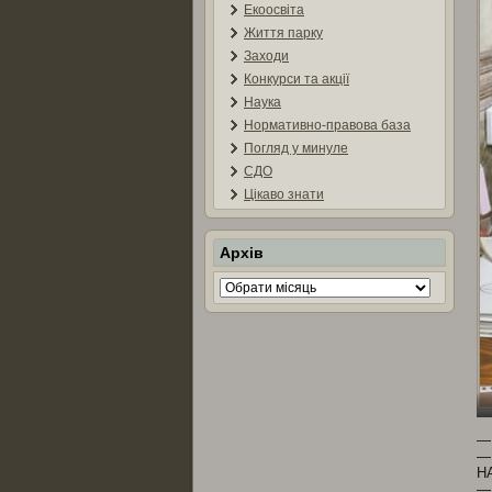
Екоосвіта
Життя парку
Заходи
Конкурси та акції
Наука
Нормативно-правова база
Погляд у минуле
СДО
Цікаво знати
Архів
Архів
НА