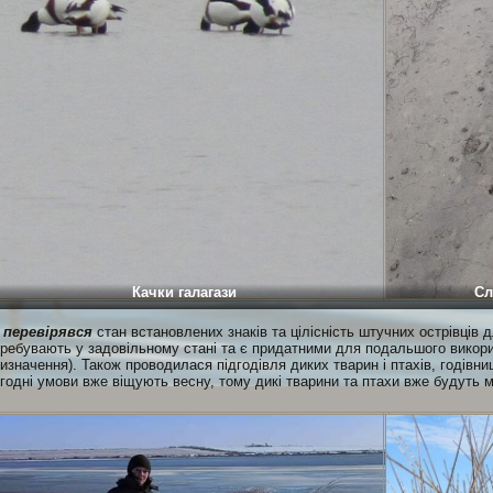
Качки галагази
Сл
—
перевірявся
стан встановлених знаків та цілісність штучних острівців дл
ребувають у задовільному стані та є придатними для подальшого викори
изначення). Також проводилася підгодівля диких тварин і птахів, годів
годні умови вже віщують весну, тому дикі тварини та птахи вже будуть 