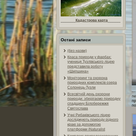
_______
Кадастрова карта
______
Остані записи
(без назви)
Краса природи у фарбах:
учениця Тузлівського ліцею
представила роботу
«Шипшина»
Моніторинг та охорона
природних комплексів озера
Солонець-Тузли
Всесвітній день охорони
пе
природи: зберігаємо природну
пр
спадщину Білобережжя
по
Святослава
Учні Рибаківського ліцею
досліджують природу рідного
краю за допомогою
платформи iNaturalist