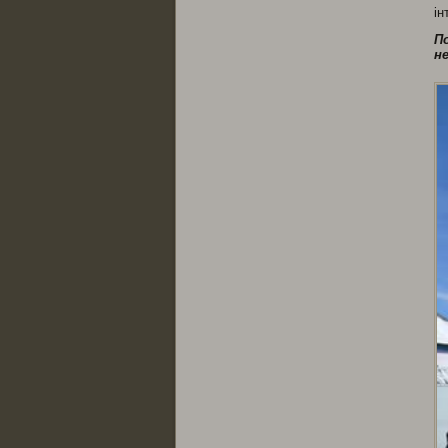
ін
П
н