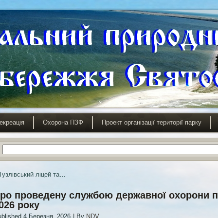
екреація
Охорона ПЗФ
Проект організації території парку
Тузлівський ліцей та…
ро проведену службою державної охорони п
026 року
blished
4 Березня, 2026
|
By
NDV