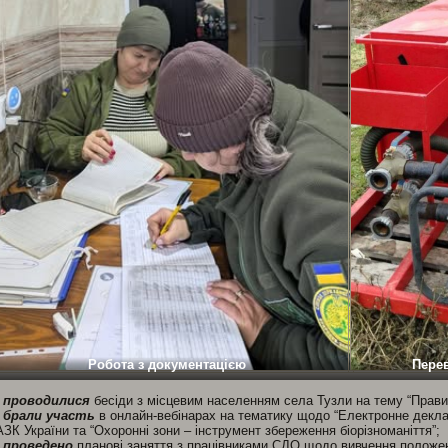
Робота з документацією
Перев
—
проводилися
бесіди з місцевим населенням села Тузли на тему “Правила
—
брали участь
в онлайн-вебінарах на тематику щодо “Електронне деклар
ЗК України та “Охоронні зони – інструмент збереження біорізноманіття”;
—
проведено
планові заняття з працівниками СДО щодо вивчення положен