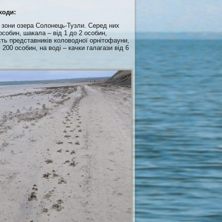
ходи:
 зони озера Солонець-Тузли. Серед них
 особин, шакала – від 1 до 2 особин,
сть представників коловодної орнітофауни,
 200 особин, на воді – качки галагази від 6