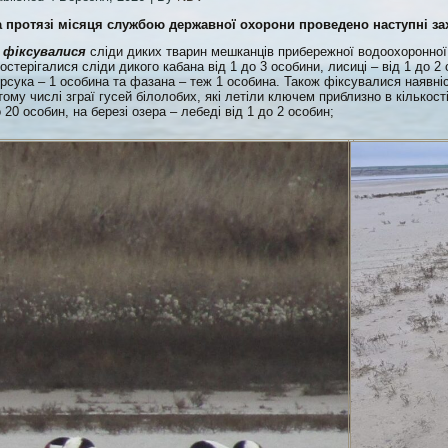
а протязі місяця службою державної охорони проведено наступні за
—
фіксувалися
сліди диких тварин мешканців прибережної водоохоронної
остерігалися сліди дикого кабана від 1 до 3 особини, лисиці – від 1 до 2
рсука – 1 особина та фазана – теж 1 особина. Також фіксувалися наявні
тому числі зграї гусей білолобих, які летіли ключем приблизно в кількості
 20 особин, на березі озера – лебеді від 1 до 2 особин;