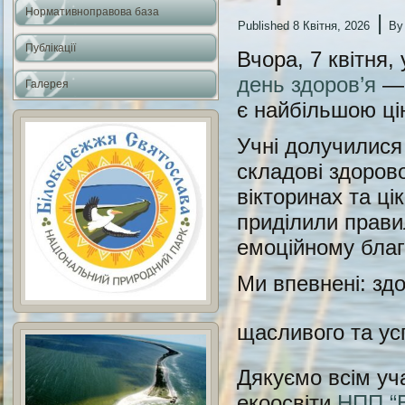
Нормативноправова база
|
Published
8 Квітня, 2026
By
Публікації
Вчора, 7 квітня,
день здоров’я
— 
Галерея
є найбільшою ці
Учні долучилися
складові здорово
вікторинах та ці
приділили прави
емоційному бла
Ми впевнені: зд
щасливого та ус
Дякуємо всім уч
екоосвіти
НПП “