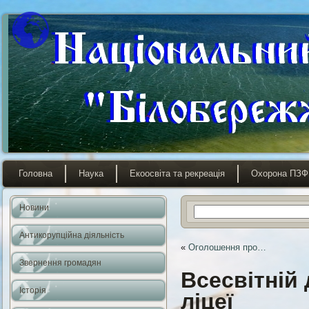
Головна
Наука
Екоосвіта та рекреація
Охорона ПЗФ
Новини
Антикорупційна діяльність
«
Оголошення про…
Звернення громадян
Всесвітній
Історія
ліцеї