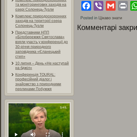
Комплекс природоохоронних
Facebook
Viber
Gmai
Pr
та моніторингових заходів на
озері Солонець-Тузли
Комплекс природоохоронних
Posted in
Цікаво знати
заходів на території озера
Комментарі закри
Солонець-Тузли
Представники НПП
«Білобережжя Святослава»
взяли участь у конференції до
30-річчя природного
заповідника «Єланецький
степ»
10 липня – День «Не наступай
на бджіл»
Конференція TOURAL:
професійний діалог і
знайомство з природними
перлинами Побужжя