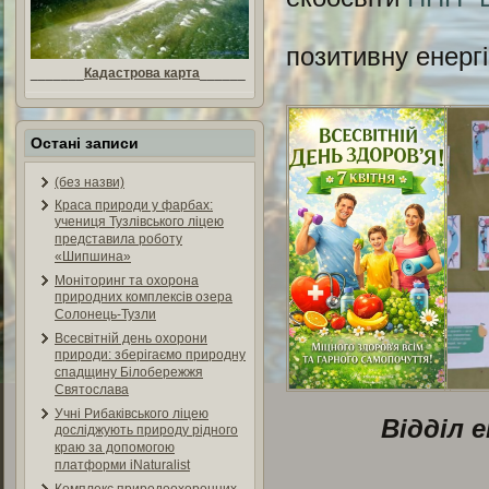
позитивну енергі
_______
Кадастрова карта
______
Остані записи
(без назви)
Краса природи у фарбах:
учениця Тузлівського ліцею
представила роботу
«Шипшина»
Моніторинг та охорона
природних комплексів озера
Солонець-Тузли
Всесвітній день охорони
природи: зберігаємо природну
спадщину Білобережжя
Святослава
Учні Рибаківського ліцею
Відділ 
досліджують природу рідного
краю за допомогою
платформи iNaturalist