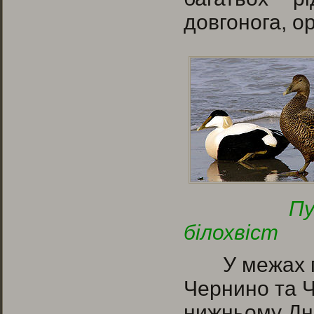
довгонога, о
білохвіст
У межах при
Чернино та 
нижньому Дні