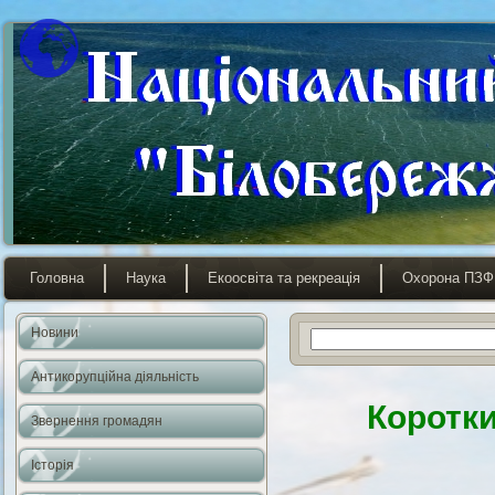
Головна
Наука
Екоосвіта та рекреація
Охорона ПЗФ
Новини
Антикорупційна діяльність
Короткий
Звернення громадян
Історія