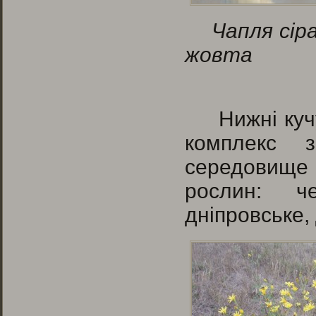
Ча
жовта
Нижні ку
комплекс з
середовище і
рослин: че
дніпровське,