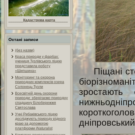
_______
Кадастрова карта
______
Остані записи
(без назви)
Краса природи у фарбах:
учениця Тузлівського ліцею
представила роботу
Піщані с
«Шипшина»
Моніторинг та охорона
біорізнома
природних комплексів озера
Солонець-Тузли
зростають 
Всесвітній день охорони
природи: зберігаємо природну
нижньодн
спадщину Білобережжя
Святослава
короткоголов
Учні Рибаківського ліцею
досліджують природу рідного
дніпровський 
краю за допомогою
платформи iNaturalist