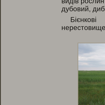
видів рослин
дубовий, диб
Бієнков
нерестовище 