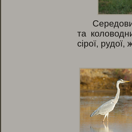
Середови
та коловодни
сірої, рудої, 