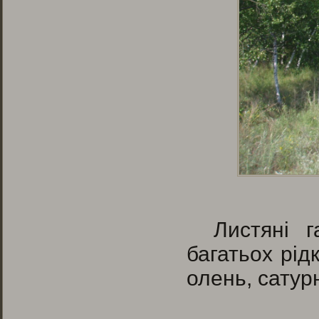
Листяні г
багатьох рід
олень, сатурн