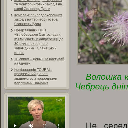
Комплекс природоохоронних
та моніторингових заходів на
озері Солонець-Тузли
Комплекс природоохоронних
заходів на території озера
Солонець-Тузли
Представники НПП
«Білобережжя Святослава»
взяли участь у конференції до
30-річчя природного
заповідника «Єланецький
степ»
10 липня – День «Не наступай
на бджіл»
Конференція TOURAL:
Волошка 
професійний діалог і
знайомство з природними
перлинами Побужжя
Чебрець дні
Це серед