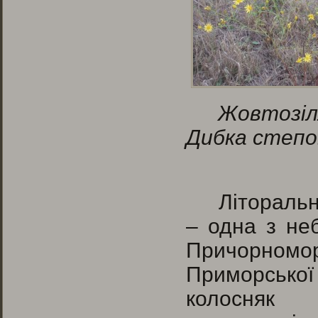
Жовт
Дибка степо
Літоральн
– одна з неб
Причорномор
Приморської
колосняк 