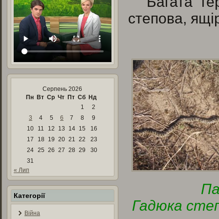
Багата ге
степова, ящі
Серпень 2026
Пн
Вт
Ср
Чт
Пт
Сб
Нд
1
2
3
4
5
6
7
8
9
10
11
12
13
14
15
16
17
18
19
20
21
22
23
24
25
26
27
28
29
30
31
« Лип
П
Категорії
Гадюка сте
Війна