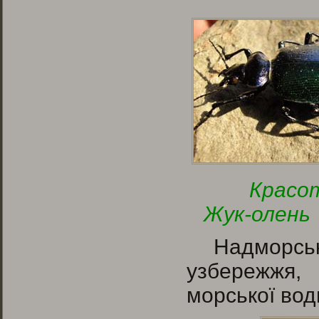
Кр
Жук-олень
Надморськ
узбережжя,
морської вод