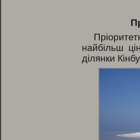
П
Пріорите
найбільш ці
ділянки Кінбу