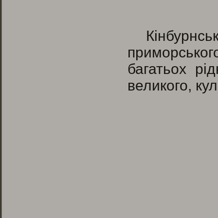
Кінбурн
приморськог
багатьох рід
великого, кул