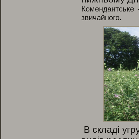
Комендантське –
звичайного.
В складі угр