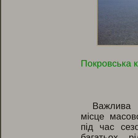
Покровська к
Важлива 
місце масово
під час сез
багатьох рі