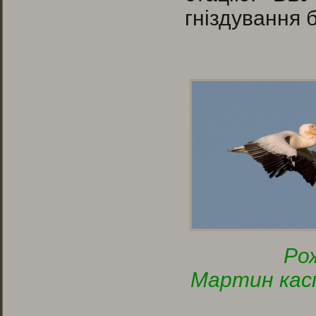
гніздування 
Р
Мартин кас