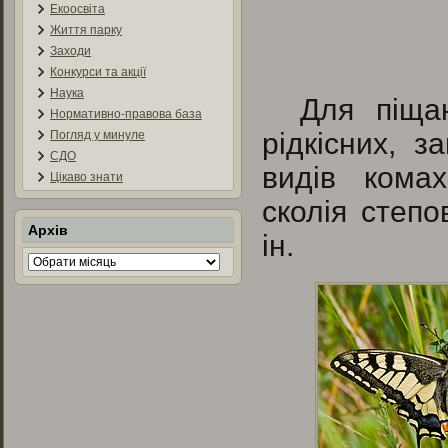
Екоосвіта
Життя парку
Заходи
Конкурси та акції
Наука
Для піщан
Нормативно-правова база
рідкісних, з
Погляд у минуле
СДО
видів комах
Цікаво знати
сколія степо
Архів
ін.
Архів