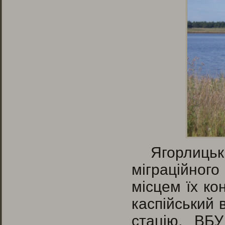
Ягорлицьк
міграційного
місцем їх ко
каспійський 
стацію. ВБ