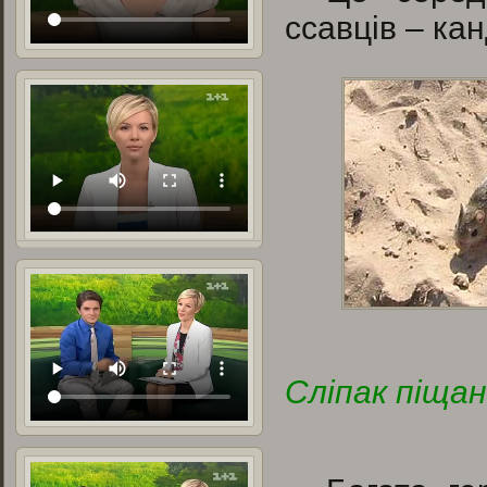
ссавців – кан
Сліпак піща