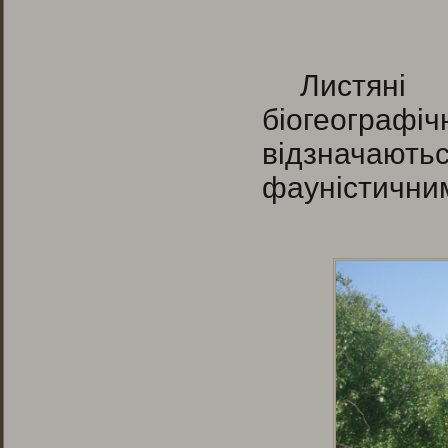
Листян
біогеографі
відзначаю
фауністични