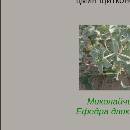
цмин щиткон
Мико
Ефедра двок