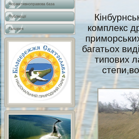
Нормативноправова база
Кінбурнсь
Публікації
комплекс д
Галерея
приморськи
багатьох вид
типових л
степи,во