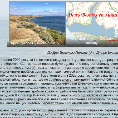
24 травня – День Великого
Кручі Дніпро-Бузького лиману
лиману
До Дня Великого Лиману (дня Дніпро-Бузьк
 травня 2020 року за ініціативи громадськості, учнівської молоді, праців
ілобережжя Святослава» вперше було відзначено нову регіональну екол
ень Великого Лиману). Взагалі екологічні дати це не зовсім святкові, як 
екологічними проблемами тих чи інших галузей життя, існування видів, п
обхідністю їх вирішення. Тому коли в січні 2020 року група ентузіастів, 
маном зібралися в тоді ще не зруйнованому приміщенні районної бібліоте
нстатували своєрідний «передінфарктний» стан Дніпр-Бузького лиману а
регів, зниження продуктивності та біорізноманіття і т.д. І тому першу ак
 може при бажанні зробити кожен – прибирання берегової зони. Було виб
оєрідний 0 кілометр Лиману, очаківці знають його під назвою «Намив».То
ми було зібрано майже повний невеликий вантажний автомобіль багаторі
лишеного на цих чудових берегах також місцевими але менш свідомим
травні 2021 року організатори відзначення, разом з прибиранням берегів
 його історичну цінність від античних часів до буремного сьогодення. Од