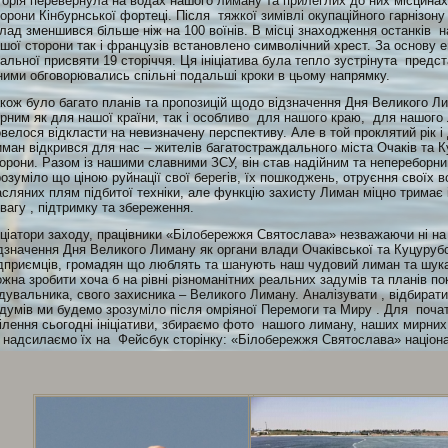
торія перевернула на водах нашого лиману та прилеглих до них місцинах
орони Кінбурнської фортеці. Після тяжкої зимівлі окупаційного гарнізону 
лад зменшився більше ніж на 100 воїнів. В місці знаходження останків на 
шої сторони так і французів встановлено символічний хрест. За основу 
альної присвяти 19 сторіччя. Ця ініціатива була тепло зустрінута предс
ними обговорювались спільні подальші кроки в цьому напрямку.
кож було багато планів та пропозицій щодо відзначення Дня Великого Ли
рним як для нашої країни, так і особливо для нашого краю, для нашого
велося відкласти на невизначену перспективу. Але в той проклятий рік 
ман відкрився для нас – жителів багатостраждального міста Очаків та К
орони. Разом із нашими славними ЗСУ, він став надійним та непереборни
озуміло що ціною руйнації свої берегів, їх пошкоджень, отруєння своїх в
сляних плям підбитої техніки, але функцію захисту Лиман міцно тримає
вагу , підтримку та збереження.
іціатори заходу, працівники «Білобережжя Святослава» незважаючи ні н
дзначення Дня Великого Лиману як органи влади Очаківської та Куцурубсь
дприємців, громадян що люблять та шанують наш чудовий лиман та шука
жна зробити хоча б на рівні різноманітних реальних задумів та планів п
дувальника, свого захисника – Великого Лиману. Аналізувати , відбирати
думів ми будемо зрозуміло після омріяної Перемоги та Миру . Для почат
ілення сьогодні ініціативи, збираємо фото нашого лиману, наших мирних
 надсилаємо їх на Фейсбук сторінку: «Білобережжя Святослава» націон