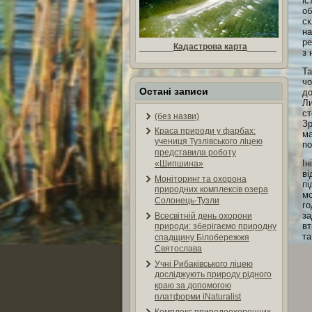
іс
об
ск
на
ре
_______
Кадастрова карта
______
з 
Та
чо
Остані записи
до
Ли
ст
(без назви)
Зр
Краса природи у фарбах:
ма
учениця Тузлівського ліцею
по
представила роботу
Ін
«Шипшина»
ві
Моніторинг та охорона
пі
природних комплексів озера
мо
Солонець-Тузли
го
за
Всесвітній день охорони
вт
природи: зберігаємо природну
та
спадщину Білобережжя
Святослава
Учні Рибаківського ліцею
досліджують природу рідного
краю за допомогою
платформи iNaturalist