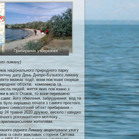
Прибирання узбережжя
ого лиману)
ників національного природного парку
огічну дату День Дніпро-Бузького лиману
дехто вважає події, вони пов’язані скоріше
риродних об’єктів, комплексів та
з числа людей, життя яких пов’язано з
ки в місті Очаків, то вони переважно
 саме: його обміління, забруднення вод та
цію було вирішено почати з самого простого,
рано символічний об’єкт прибирання –
ді 24 травня 2020 дружно, весело і швидко
чного різноманітного мотлоху ,
и прилиманськими жителями.
 нашого рідного Лиману акцентували увагу
нією із своїх важливих сторінок Світова