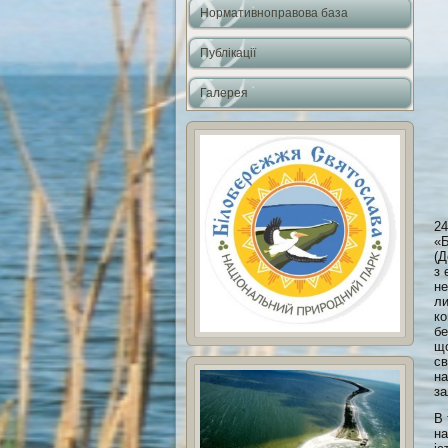
Нормативноправова база
Публікації
Галерея
24
«Б
(Д
з 
не
ли
ко
бе
що
св
на
за
В 
на