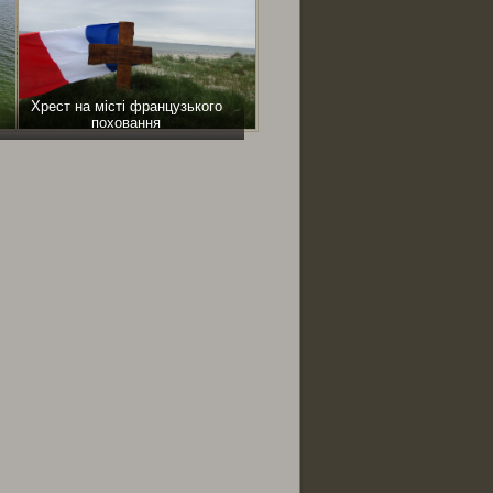
Хрест на місті французького
поховання
ся