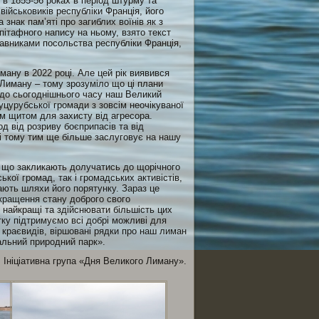
 в 1855-56 роках в період штурму та
військовиків республіки Франція, його
знак пам’яті про загиблих воїнів як з
епітафного напису на ньому, взято текст
тавниками посольства республіки Франція,
ману в 2022 році. Але цей рік виявився
 Лиману – тому зрозуміло що ці плани
і до сьогоднішнього часу наш Великий
уцурубської громади з зовсім неочікуваної
м щитом для захисту від агресора.
од від розриву боєприпасів та від
 і тому тим ще більше заслуговує на нашу
а що закликають долучатись до щорічного
кої громад, так і громадських активістів,
ють шляхи його порятунку. Зараз це
окращення стану доброго свого
 найкращі та здійснювати більшість цих
ку підтримуємо всі добрі можливі для
 краєвидів, віршовані рядки про наш лиман
альний природний парк».
Ініціативна група «Дня Великого Лиману».