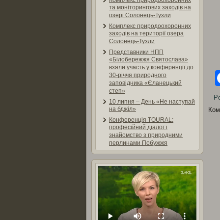
Комплекс природоохоронних
та моніторингових заходів на
озері Солонець-Тузли
Комплекс природоохоронних
заходів на території озера
Солонець-Тузли
Представники НПП
«Білобережжя Святослава»
взяли участь у конференції до
30-річчя природного
заповідника «Єланецький
степ»
Po
10 липня – День «Не наступай
на бджіл»
Ком
Конференція TOURAL:
професійний діалог і
знайомство з природними
перлинами Побужжя