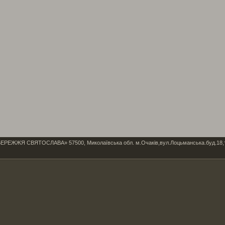
Я СВЯТОСЛАВА» 57500, Миколаївська обл. м.Очаків,вул.Лоцьманська.буд.18,тел/