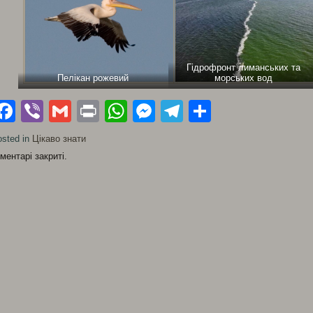
Гідрофронт лиманських та
Пелікан рожевий
морських вод
Facebook
Viber
Gmail
Print
WhatsApp
Messenger
Telegram
Поділити
sted in
Цікаво знати
ментарі закриті.