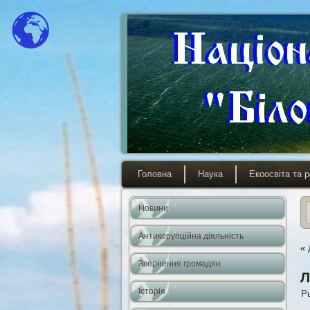
Головна
Наука
Екоосвіта та р
Новини
Антикорупційна діяльність
«
Звернення громадян
Л
Історія
Pu