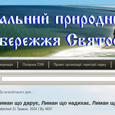
екреація
Охорона ПЗФ
Проект організації території парку
До всесвітнього дня…
иман що дарує, Лиман що надихає, Лиман 
blished
21 Травня, 2024
|
By
NDV