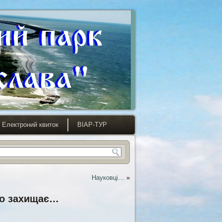
Електроний квиток
ВІАР-ТУР
Науковці…
»
що захищає…