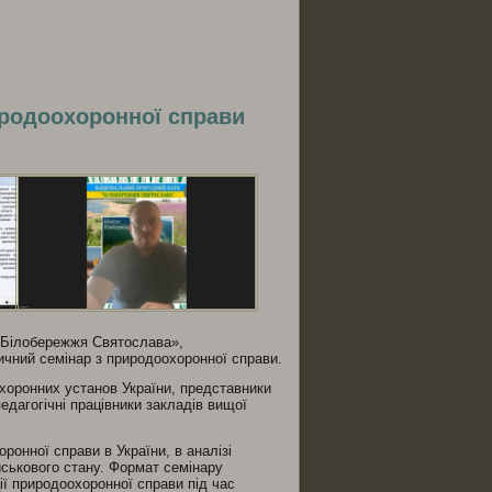
ся
иродоохоронної справи
 «Білобережжя Святослава»,
ичний семінар з природоохоронної справи.
охоронних установ України, представники
педагогічні працівники закладів вищої
ронної справи в України, в аналізі
йськового стану. Формат семінару
ії природоохоронної справи під час