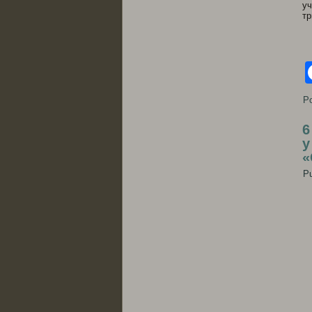
уч
тр
Po
6
у
«
Pu