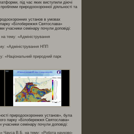
латформи, під час яких виступили діючі
і проблеми природоохоронної діяльності та
иродоохоронних установ в умовах
о парку «Білобережжя Святослава»
и учасники семінару почули доповіді:
на тему: «Адміністрування
му: «Адміністрування НПП
у: «Національний природний парк
ності природоохоронних установ», була
ного парку «Білобережжя Святослава»
 учасники семінару почули доповіді:
 Чауса В.Б. на тему: «Робота науково-