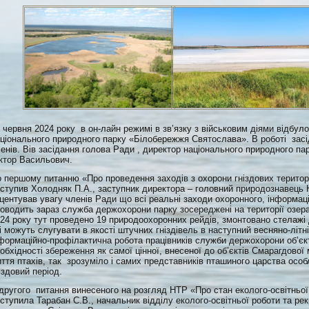
 червня 2024 року в он-лайн режимі в зв’язку з військовим діями відбуло
ціонального природного парку «Білобережжя Святослава». В роботі засіда
енів. Вів засідання голова Ради , директор національного природного 
ктор Васильович.
 першому питанню «Про проведення заходів з охорони гніздових територі
ступив Холодняк П.А., заступник директора – головний природознавець
центував увагу членів Ради що всі реальні заходи охоронного, інформаці
оводить зараз служба держохорони парку зосереджені на території озера
24 року тут проведено 19 природоохоронних рейдів, змонтовано стелажі 
і можуть слугувати в якості штучних гніздівель в наступний весняно-літн
формаційно-профілактична робота працівників служби держохорони об’є
обхідності збереження як самої цінної, внесеної до об’єктів Смарагдової
ття птахів, так зрозуміло і самих представників пташиного царства осо
іздовий період.
другого питання винесеного на розгляд НТР «Про стан еколого-освітнь
ступила Тарабан С.В., начальник відділу еколого-освітньої роботи та р