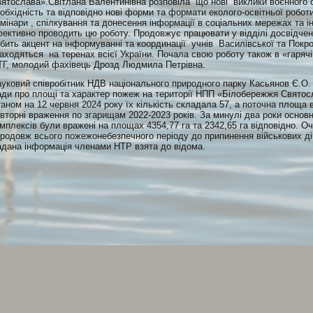
ятослава».Світлана Валентинівна розповіла що нові виклики воєнного 
обхідність та відповідно нові форми та формати еколого-освітньої роботи
мінари , спілкування та донесення інформації в соціальних мережах та 
ективно проводить цю роботу. Продовжує працювати у відділі досвідчени
бить акцент на інформуванні та координації учнів Василівської та Покро
аходяться на теренах всієї України. Почала свою роботу також в «гарячі
Г, молодий фахівець Дрозд Людмила Петрівна.
уковий співробітник НДВ національного природного парку Касьянов Є.О.
ди про площі та характер пожеж на території НПП «Білобережжя Святос
аном на 12 червня 2024 року їх кількість складала 57, а поточна площа в
вторні враження по згарищам 2022-2023 років. За минулі два роки основн
мплексів були вражені на площах 4354,77 га та 2342,65 га відповідно. 
родовж всього пожежонебезпечного періоду до припинення військових дій 
дана інформація членами НТР взята до відома.