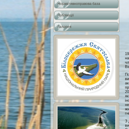
Нормативноправова база
Публікації
Галерея
19
на
чл
Ві
По
ви
ак
пр
20
як
ін
не
жи
гн
З 
ви