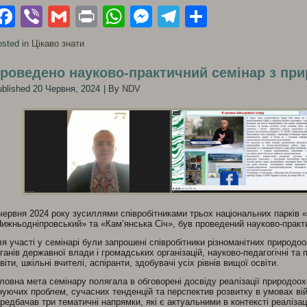
Facebook
Viber
Gmail
Print
WhatsApp
Messenger
Telegram
Поділити
sted in
Цікаво знати
роведено науково-практичний семінар з пр
blished
20 Червня, 2024
|
By
NDV
червня 2024 року зусиллями співробітниками трьох національних парків
ижньодніпровський» та «Кам’янська Січ», був проведений науково-практ
я участі у семінарі були запрошені співробітники різноманітних природо
ганів державної влади і громадських організацій, науково-педагогічні та 
віти, шкільні вчителі, аспіранти, здобувачі усіх рівнів вищої освіти.
ловна мета семінару полягала в обговорені досвіду реалізації природоохо
нуючих проблем, сучасних тенденцій та перспектив розвитку в умовах ві
редбачав три тематичні напрямки, які є актуальними в контексті реалізац