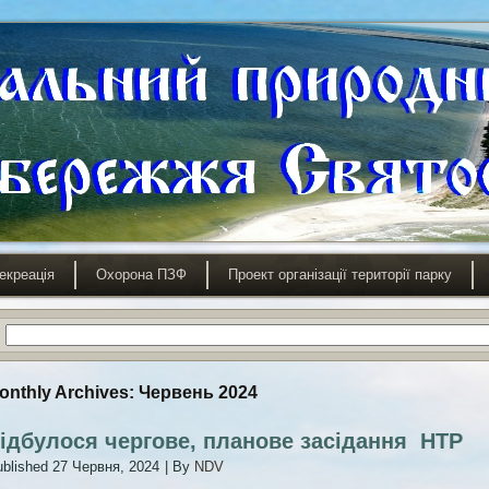
екреація
Охорона ПЗФ
Проект організації території парку
onthly Archives:
Червень 2024
ідбулося чергове, планове засідання НТР
blished
27 Червня, 2024
|
By
NDV