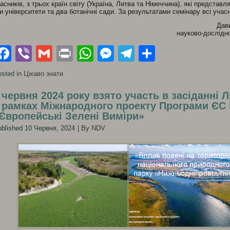
асників, з трьох країн світу (Україна, Литва та Німеччина), які представ
и університети та два ботанічні сади. За результатами семінару всі уча
Дави
науково-дослідн
Facebook
Viber
Gmail
Print
WhatsApp
Messenger
Telegram
Поділити
sted in
Цікаво знати
 червня 2024 року взято участь в засіданні 
 рамках Міжнародного проекту Програми ЄС
Європейські Зелені Виміри»
blished
10 Червня, 2024
|
By
NDV