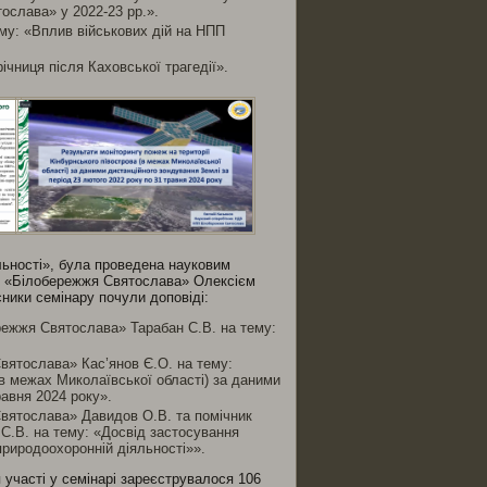
ослава» у 2022-23 рр.».
му: «Вплив військових дій на НПП
ічниця після Каховської трагедії».
льності», була проведена науковим
ку «Білобережжя Святослава» Олексієм
ники семінару почули доповіді:
ережжя Святослава» Тарабан С.В. на тему:
вятослава» Кас’янов Є.О. на тему:
(в межах Миколаївської області) за даними
равня 2024 року».
Святослава» Давидов О.В. та помічник
 С.В. на тему: «Досвід застосування
природоохоронній діяльності»».
участі у семінарі зареєструвалося 106