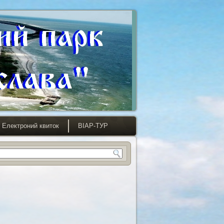
Електроний квиток
ВІАР-ТУР