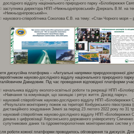
дослідного відділу національного природного парку «Білобережжя Свят
заступника директора НПП «Нижньодніпровський» Дзеркаль В.М. на те
«Нижньодніпровський»».
наукового-співробітника Соколова Є.В. на тему: «Стан Чорного моря – р
етя дискусійна платформа – «Актуальні напрямки природоохоронної дія
івробітником науково-дослідного відділу національного природного пар
талійовичем Давидовим. Під час проведення відповідної платформи учас
начальника відділу еколого-освітньої роботи та рекреації НПП «Білоб
«Навчання та комунікація, що захищає і рятує життя. Досвід парку».
науковий співробітник науково-дослідного відділу НПП «Білобережжя С
«Результати моніторингу пожеж на території Кінбурнського півострова 
дистанційного зондування Землі за період 23 лютого 2022 року по 31 т
науковий співробітник науково-дослідного відділу НПП «Білобережжя 
декана з цифровізації Херсонського державного університету Сімченко
супутникових даних та гідрометеорологічних моніторингових систем у 
сля роботи кожної платформи проводилось обговорення та дискусія. Для 