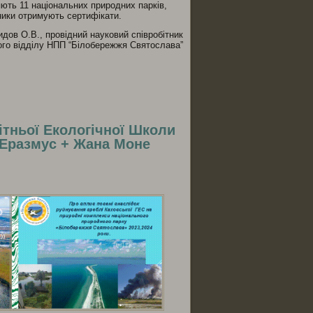
ляють 11 національних природних парків,
сники отримують сертифікати.
дов О.В., провідний науковий співробітник
ого відділу НПП “Білобережжя Святослава”
ся
Літньої Екологічної Школи
 Еразмус + Жана Моне