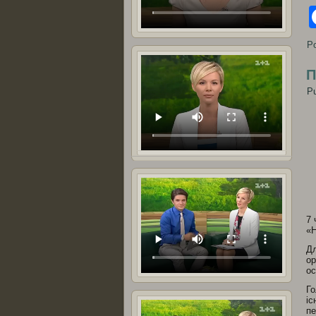
Po
П
Pu
7 
«Н
Дл
ор
ос
Го
іс
пе