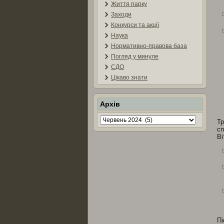
Життя парку
Заходи
Конкурси та акції
Наука
Нормативно-правова база
Погляд у минуле
СДО
Цікаво знати
Архів
Архів
Тр
сп
Ві
Пі