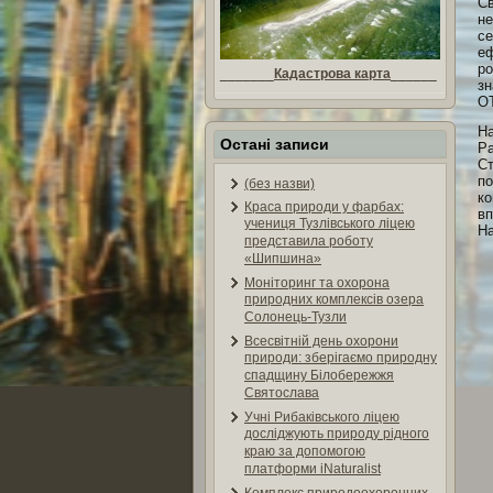
Св
не
се
еф
ро
_______
Кадастрова карта
______
зн
ОТ
На
Остані записи
Ра
Ст
по
(без назви)
ко
Краса природи у фарбах:
вп
учениця Тузлівського ліцею
На
представила роботу
«Шипшина»
Моніторинг та охорона
природних комплексів озера
Солонець-Тузли
Всесвітній день охорони
природи: зберігаємо природну
спадщину Білобережжя
Святослава
Учні Рибаківського ліцею
досліджують природу рідного
краю за допомогою
платформи iNaturalist