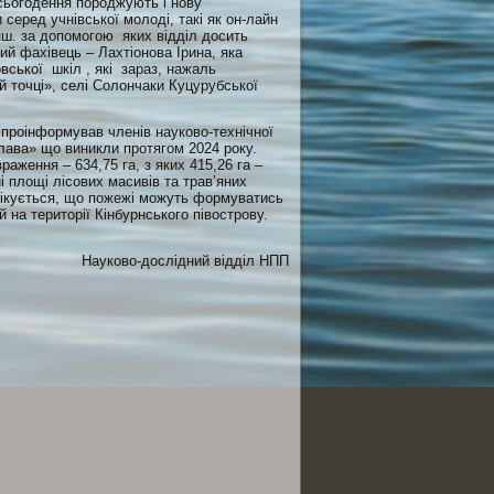
сьогодення породжують і нову
 серед учнівської молоді, такі як он-лайн
інш. за допомогою яких відділ досить
й фахівець – Лахтіонова Ірина, яка
вської шкіл , які зараз, нажаль
й точці», селі Солончаки Куцурубської
 проінформував членів науково-технічної
лава» що виникли протягом 2024 року.
раження – 634,75 га, з яких 415,26 га –
і площі лісових масивів та трав’яних
Очікується, що пожежі можуть формуватись
на території Кінбурнського півострову.
Науково-дослідний відділ НПП