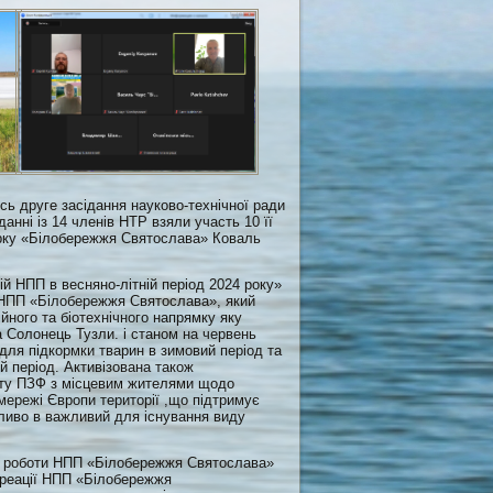
сь друге засідання науково-технічної ради
нні із 14 членів НТР взяли участь 10 її
парку «Білобережжя Святослава» Коваль
й НПП в весняно-лiтній період 2024 року»
 НПП «Білобережжя Святослава», який
йного та біотехнічного напрямку яку
 Солонець Тузли. і станом на червень
для підкормки тварин в зимовий період та
ій період. Активізована також
кту ПЗФ з місцевим жителями щодо
 мережі Європи території ,що підтримує
бливо в важливий для існування виду
ої роботи НПП «Білобережжя Святослава»
екреації НПП «Білобережжя