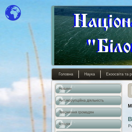
Головна
Наука
Екоосвіта та р
Новини
Антикорупційна діяльність
M
Звернення громадян
В
Історія
Pu