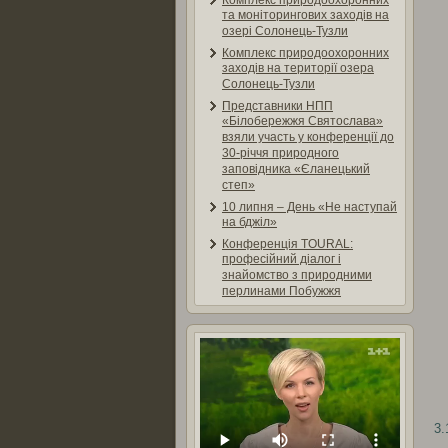
Комплекс природоохоронних
та моніторингових заходів на
озері Солонець-Тузли
Комплекс природоохоронних
заходів на території озера
Солонець-Тузли
Представники НПП
«Білобережжя Святослава»
взяли участь у конференції до
30-річчя природного
заповідника «Єланецький
степ»
10 липня – День «Не наступай
на бджіл»
Конференція TOURAL:
професійний діалог і
знайомство з природними
перлинами Побужжя
3.