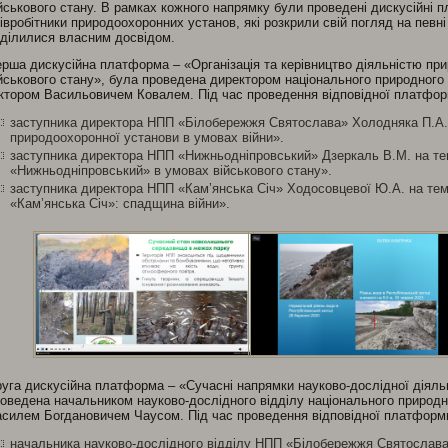
йськового стану. В рамках кожного напрямку були проведені дискусійні п
івробітники природоохоронних установ, які розкрили свій погляд на певн
ділилися власним досвідом.
рша дискусійна платформа – «Організація та керівництво діяльністю пр
йськового стану», була проведена директором національного природног
ктором Васильовичем Ковалем. Під час проведення відповідної платформ
заступника директора НПП «Білобережжя Святослава» Холодняка П.А. 
природоохоронної установи в умовах війни».
заступника директора НПП «Нижньодніпровський» Дзеркаль В.М. на те
«Нижньодніпровський» в умовах військового стану».
заступника директора НПП «Кам’янська Січ» Ходосовцевої Ю.А. на тем
«Кам’янська Січ»: спадщина війни».
уга дискусійна платформа – «Сучасні напрямки науково-дослідної діяль
оведена начальником науково-дослідного відділу національного природ
силем Богдановичем Чаусом. Під час проведення відповідної платформи
начальника науково-дослідного відділу НПП «Білобережжя Святослава»