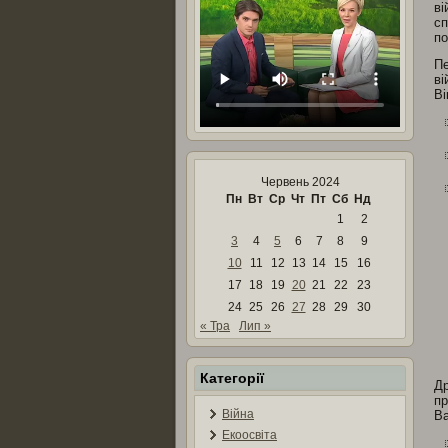
ві
сп
по
Пе
ві
Ві
Червень 2024
Пн
Вт
Ср
Чт
Пт
Сб
Нд
1
2
3
4
5
6
7
8
9
10
11
12
13
14
15
16
17
18
19
20
21
22
23
24
25
26
27
28
29
30
« Тра
Лип »
Категорії
Др
пр
Війна
Ва
Екоосвіта