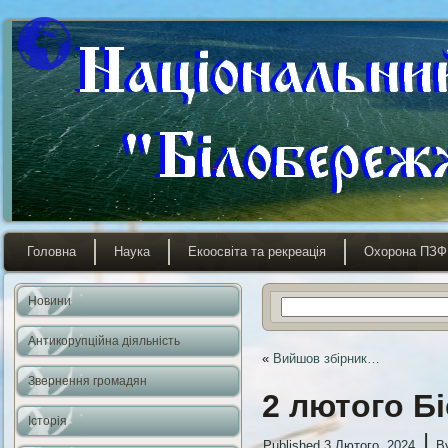
Головна
Наука
Екоосвіта та рекреація
Охорона ПЗФ
Новини
Антикорупційна діяльність
«
Вийшов збірник…
Звернення громадян
2 лютого Бі
Історія
|
Published
3 Лютого, 2024
B