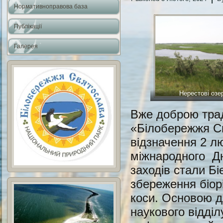
Нормативноправова база
Публікації
Галерея
Нерестові озе
Вже доброю трад
«Білобережжя Св
відзначення 2 лю
міжнародного Дн
заходів стали Бі
збереження біор
коси. Основою д
наукового відді