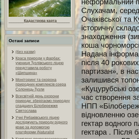
неформальний по
Слухачам, серед 
Очаківської та 
_______
Кадастрова карта
______
історичну складо
знаходження (зим
Остані записи
коша чорноморсь
Надана інформац
(без назви)
Краса природи у фарбах:
після 40 рокови
учениця Тузлівського ліцею
представила роботу
партизан», в на
«Шипшина»
залишився топон
Моніторинг та охорона
природних комплексів озера
«Куцурубські озе
Солонець-Тузли
час створення за
Всесвітній день охорони
природи: зберігаємо природну
НПП «Білобережж
спадщину Білобережжя
Святослава
відновленню озе
Учні Рибаківського ліцею
гектар водного
досліджують природу рідного
краю за допомогою
гектара . Після 
платформи iNaturalist