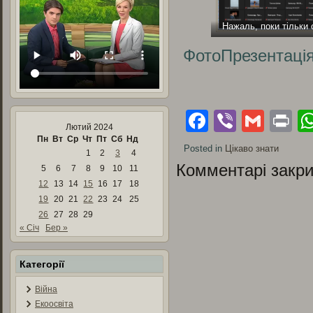
Нажаль, поки тільки
ФотоПрезентація
Facebook
Viber
Gmai
Pr
Лютий 2024
Пн
Вт
Ср
Чт
Пт
Сб
Нд
Posted in
Цікаво знати
1
2
3
4
Комментарі закри
5
6
7
8
9
10
11
12
13
14
15
16
17
18
19
20
21
22
23
24
25
26
27
28
29
« Січ
Бер »
Категорії
Війна
Екоосвіта