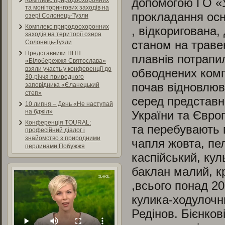
допомогою ГО «У
Комплекс природоохоронних
та моніторингових заходів на
прокладання осн
озері Солонець-Тузли
Комплекс природоохоронних
, відкоригована,
заходів на території озера
станом на травен
Солонець-Тузли
Представники НПП
плавнів потрапил
«Білобережжя Святослава»
взяли участь у конференції до
обводнених ком
30-річчя природного
почав відновлюв
заповідника «Єланецький
степ»
серед представни
10 липня – День «Не наступай
на бджіл»
України та Євро
Конференція TOURAL:
та перебувають п
професійний діалог і
знайомство з природними
чапля жовта, пе
перлинами Побужжя
каспійський, кул
баклан малий, кр
,всього понад 20
кулика-ходулочн
Редінов. Бієнков