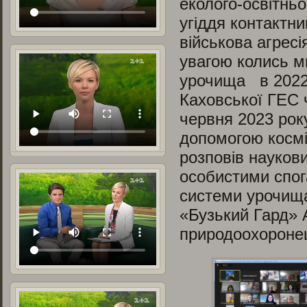
еколого-освітньо
угіддя контактн
військова агрес
увагою колись ми
урочища в 2022 
Каховської ГЕС ч
червня 2023 рок
допомогою косміч
розповів науков
особистими спог
системи урочища
«Бузький Гард» 
природоохоронец