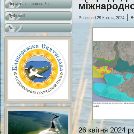
міжнародно
Нормативноправова база
|
Публікації
Published
29 Квітня, 2024
B
Галерея
26 квітня 2024 