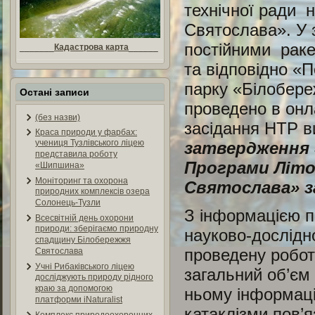
технічної ради 
Святослава». У 
постійними раке
_______
Кадастрова карта
______
та відповідно «
парку «Білобере
Остані записи
проведено в онл
(без назви)
засідання НТР в
Краса природи у фарбах:
учениця Тузлівського ліцею
затвердження 
представила роботу
Програми Літо
«Шипшина»
Моніторинг та охорона
Святослава» за
природних комплексів озера
Солонець-Тузли
З інформацією 
Всесвітній день охорони
природи: зберігаємо природну
науково-дослідн
спадщину Білобережжя
проведену робот
Святослава
Учні Рибаківського ліцею
загальний об’єм 
досліджують природу рідного
краю за допомогою
ньому інформаці
платформи iNaturalist
катаклізми пов’я