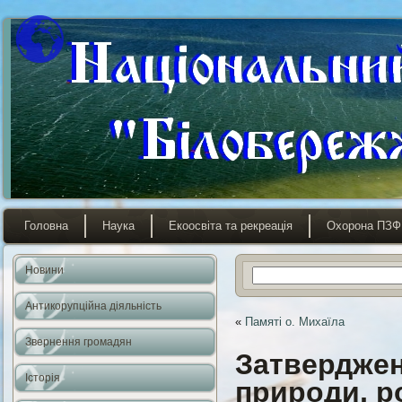
Головна
Наука
Екоосвіта та рекреація
Охорона ПЗФ
Новини
Антикорупційна діяльність
«
Памяті о. Михаїла
Звернення громадян
Затверджен
Історія
природи, р