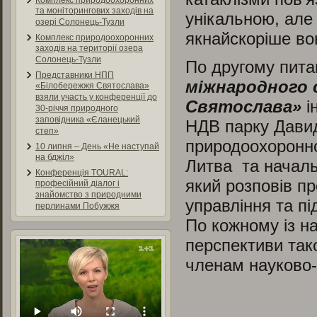
Комплекс природоохоронних
та моніторингових заходів на
унікальною, але
озері Солонець-Тузли
якнайскоріше вон
Комплекс природоохоронних
заходів на території озера
Солонець-Тузли
По другому пит
Представники НПП
міжнародного 
«Білобережжя Святослава»
взяли участь у конференції до
Святослава»
і
30-річчя природного
заповідника «Єланецький
НДВ парку Давид
степ»
природоохоронно
10 липня – День «Не наступай
на бджіл»
Литва та началь
Конференція TOURAL:
який розповів п
професійний діалог і
знайомство з природними
управління та пі
перлинами Побужжя
По кожному із на
перспективи так
членам науково-