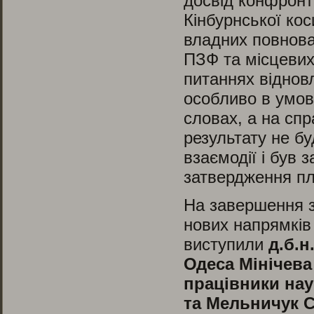
досвід конфронта
Кінбурнської кос
владних повнова
ПЗФ та місцевих
питаннях віднов
особливо в умова
словах, а на сп
результату не б
взаємодії і був
затвердження пл
На завершення з
нових напрямків
виступили
д.б.н
Одеса Мінічева 
працівники нау
та Мельничук С