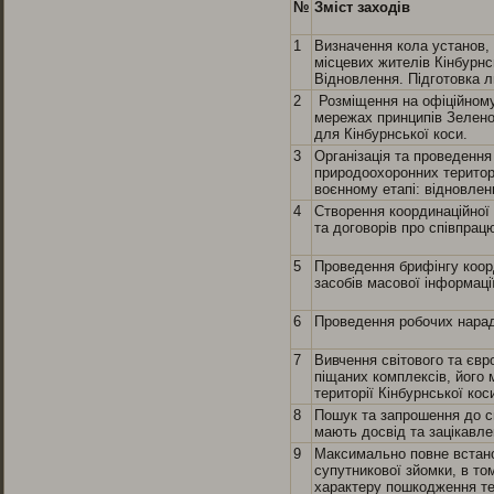
№
Зміст заходів
1
Визначення кола установ, 
місцевих жителів Кінбурнс
Відновлення. Підготовка л
2
Розміщення на офіційному 
мережах принципів Зеленої
для Кінбурнської коси.
3
Організація та проведенн
природоохоронних територі
воєнному етапі: відновлен
4
Створення координаційної
та договорів про співпрац
5
Проведення брифінгу коор
засобів масової інформаці
6
Проведення робочих нарад 
7
Вивчення світового та єв
піщаних комплексів, його
території Кінбурнської кос
8
Пошук та запрошення до сп
мають досвід та зацікавлен
9
Максимально повне встано
супутникової зйомки, в том
характеру пошкодження тер