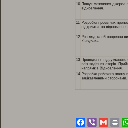
10
Пошук можливих джерел гр
відновлення.
11
Розробка проектних пропоз
підтримки на відновлення
12
Розгляд та обговорення п
Кінбурна».
13
Проведення підсумкового 
всіх задіяних сторін. При
напрямків Відновлення.
14
Розробка робочого плану в
зацікавленими сторонами.
Facebook
Viber
Gmai
Pr