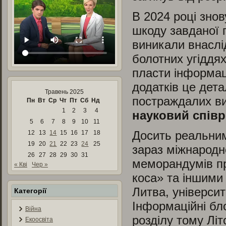
В 2024 році зно
шкоду завданої 
виникали внаслід
болотних угіддя
пласти інформаці
додатків це дет
Травень 2025
постраждалих ви
Пн
Вт
Ср
Чт
Пт
Сб
Нд
1
2
3
4
науковий спів
5
6
7
8
9
10
11
Досить реальним
12
13
14
15
16
17
18
19
20
21
22
23
24
25
зараз міжнародн
26
27
28
29
30
31
меморандумів пр
« Кві
Чер »
коса» та іншими
Литва, універси
Категорії
Інформаційні бло
Війна
розділу тому Літ
Екоосвіта