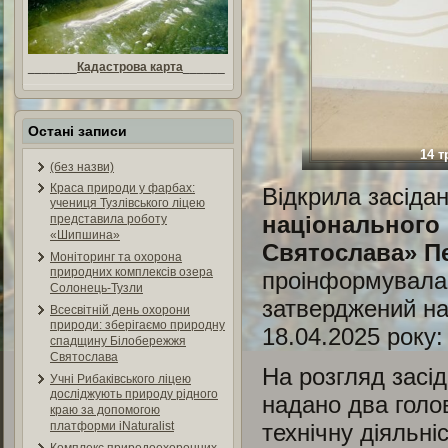
_______
Кадастрова карта
______
Остані записи
14 
(без назви)
Краса природи у фарбах:
Відкрила засідан
учениця Тузлівського ліцею
національного
представила роботу
«Шипшина»
Святослава» Пе
Моніторинг та охорона
природних комплексів озера
проінформувала 
Солонець-Тузли
затверджений на
Всесвітній день охорони
природи: зберігаємо природну
18.04.2025 року:
спадщину Білобережжя
Святослава
На розгляд засід
Учні Рибаківського ліцею
досліджують природу рідного
надано два голо
краю за допомогою
технічну діяльн
платформи iNaturalist