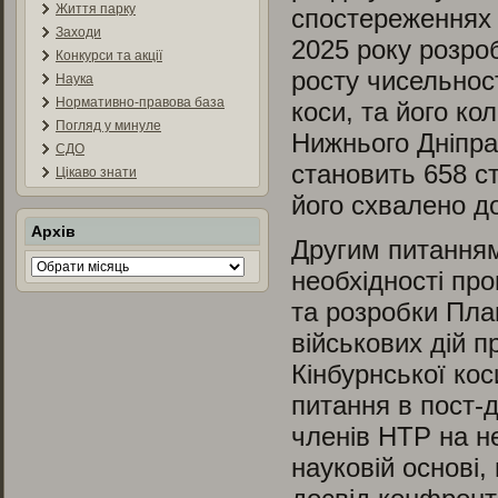
Життя парку
спостереженнях 
Заходи
2025 року розро
Конкурси та акції
росту чисельност
Наука
Нормативно-правова база
коси, та його ко
Погляд у минуле
Нижнього Дніпра
СДО
становить 658 ст
Цікаво знати
його схвалено д
Архів
Другим питанням
Архів
необхідності про
та розробки Пла
військових дій 
Кінбурнської ко
питання в пост-
членів НТР на не
науковій основі,