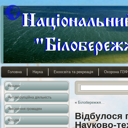
Головна
Наука
Екоосвіта та рекреація
Охорона ПЗФ
Новини
Антикорупційна діяльність
«
Білобережжя…
Звернення громадян
Відбулося 
Історія
Науково-те