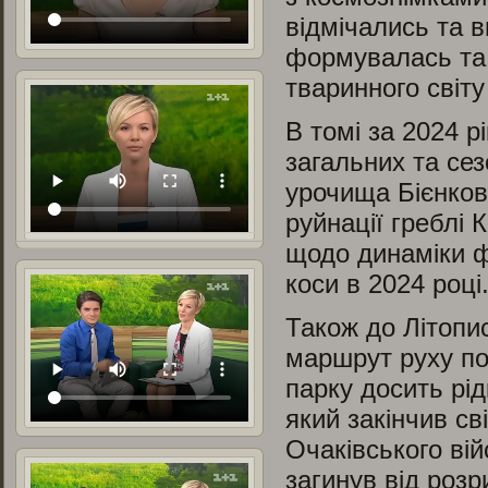
відмічались та в
формувалась та 
тваринного світу
В томі за 2024 р
загальних та се
урочища Бієнков
руйнації греблі 
щодо динаміки ф
коси в 2024 році
Також до Літопи
маршрут руху по
парку досить рід
який закінчив св
Очаківського вій
загинув від розр