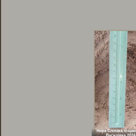
Нора Сліпака піщан
Василівка 2024