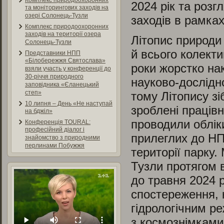
Комплекс природоохоронних
2024 рік та розг
та моніторингових заходів на
озері Солонець-Тузли
заходів в рамка
Комплекс природоохоронних
заходів на території озера
Літопис природи 
Солонець-Тузли
й всього колекти
Представники НПП
«Білобережжя Святослава»
роки жорстко нак
взяли участь у конференції до
30-річчя природного
науково-дослідно
заповідника «Єланецький
степ»
тому Літопису зіб
10 липня – День «Не наступай
зроблені працівн
на бджіл»
проводили обліки
Конференція TOURAL:
професійний діалог і
прилеглих до НПП
знайомство з природними
перлинами Побужжя
території парку.
Тузли протягом в
до травня 2024 
спостереження, 
гідрологічним р
з космознімками