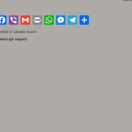
Facebook
Viber
Gmail
Print
WhatsApp
Messenger
Telegram
Поділити
sted in
Цікаво знати
ментарі закриті.