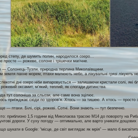
ред степу, де шумить полин, народилося озеро…
не просте — рожеве, солоне і трішечки магічне.
 — Солонець-Тузли, природна перлина Миколаївщини.
м земля пахне морем, птахи малюють небо, а лікувальні грязі лікують не
спекотні дні озеро ніби випаровується — залишаючи кристали солі, які бл
рожевий оксамит, м’який, теплий, як спогади дитинства.
да тут солоніша за сльози, але саме вона зцілює.
ось приїжджає сюди по здоров’я. Хтось — за тишею. А хтось — просто з
ще — птахи. Білі, сірі, рожеві. Сотні. Вони знають — тут безпечно.
то: приблизно 1,5 години від Миколаєва трасою M14 до повороту на Рибак
унтові дороги. У суху погоду — оптимально, але варто уникати дощових 
що шукати в Google: “місце, де світ виглядає як мрія” — мало б висвітит
Соло