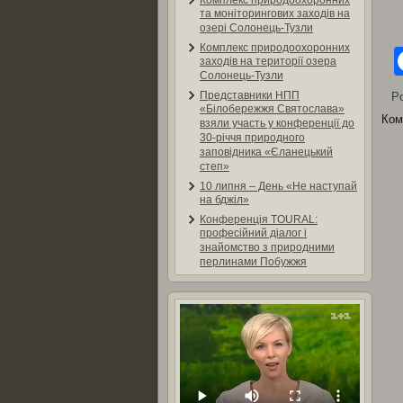
Комплекс природоохоронних
та моніторингових заходів на
озері Солонець-Тузли
Комплекс природоохоронних
заходів на території озера
Солонець-Тузли
Представники НПП
Po
«Білобережжя Святослава»
Ком
взяли участь у конференції до
30-річчя природного
заповідника «Єланецький
степ»
10 липня – День «Не наступай
на бджіл»
Конференція TOURAL:
професійний діалог і
знайомство з природними
перлинами Побужжя