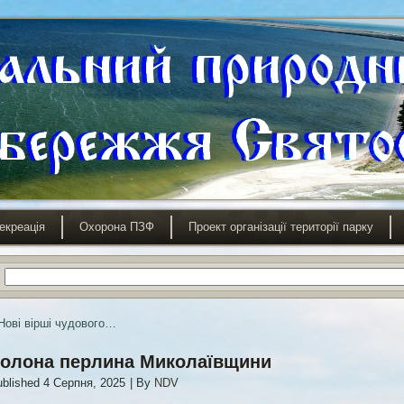
екреація
Охорона ПЗФ
Проект організації території парку
Нові вірші чудового…
олона перлина Миколаївщини
blished
4 Серпня, 2025
|
By
NDV