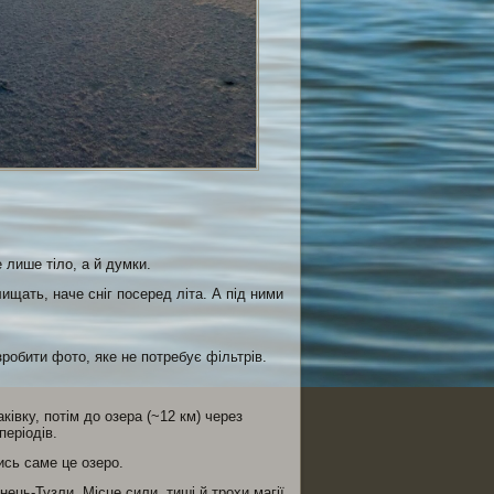
 лише тіло, а й думки.
ищать, наче сніг посеред літа. А під ними
робити фото, яке не потребує фільтрів.
івку, потім до озера (~12 км) через
періодів.
ись саме це озеро.
нець-Тузли. Місце сили, тиші й трохи магії.