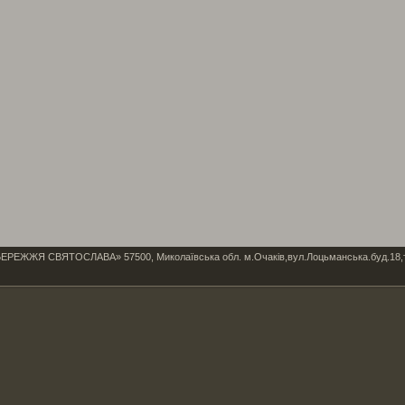
Я СВЯТОСЛАВА» 57500, Миколаївська обл. м.Очаків,вул.Лоцьманська.буд.18,тел/