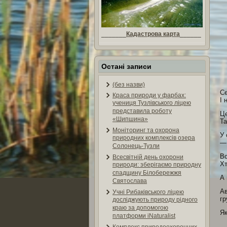
_______
Кадастрова карта
______
Остані записи
(без назви)
Се
Краса природи у фарбах:
І 
учениця Тузлівського ліцею
представила роботу
Це
«Шипшина»
Та
Моніторинг та охорона
У 
природних комплексів озера
— 
Солонець-Тузли
Во
Всесвітній день охорони
Хт
природи: зберігаємо природну
спадщину Білобережжя
А 
Святослава
Ав
Учні Рибаківського ліцею
гр
досліджують природу рідного
краю за допомогою
Як
платформи iNaturalist