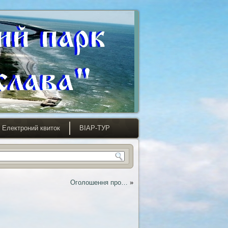
Електроний квиток
ВІАР-ТУР
Оголошення про…
»