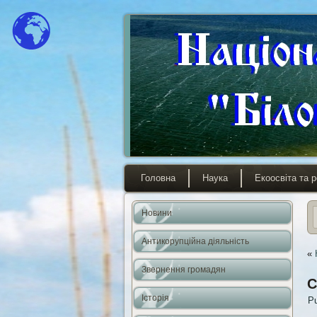
Головна
Наука
Екоосвіта та р
Новини
Антикорупційна діяльність
«
Звернення громадян
С
Історія
Pu