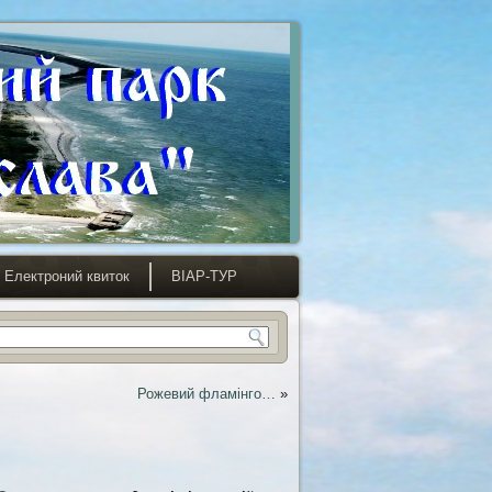
Електроний квиток
ВІАР-ТУР
Рожевий фламінго…
»