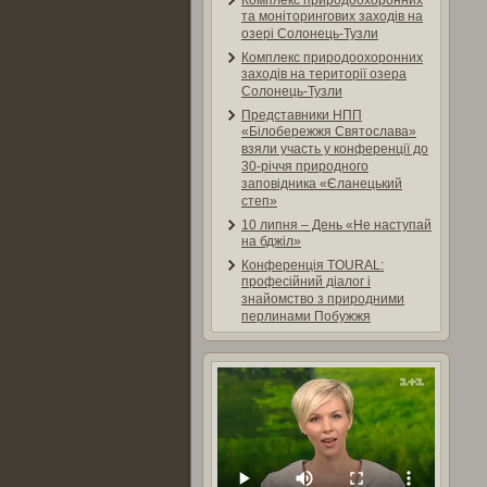
Комплекс природоохоронних
та моніторингових заходів на
озері Солонець-Тузли
Комплекс природоохоронних
заходів на території озера
Солонець-Тузли
Представники НПП
«Білобережжя Святослава»
взяли участь у конференції до
30-річчя природного
заповідника «Єланецький
степ»
10 липня – День «Не наступай
на бджіл»
Конференція TOURAL:
професійний діалог і
знайомство з природними
перлинами Побужжя