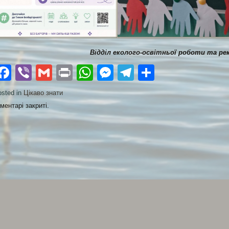
Відділ еколого-освітньої роботи та ре
Facebook
Viber
Gmail
Print
WhatsApp
Messenger
Telegram
Поділити
sted in
Цікаво знати
ментарі закриті.