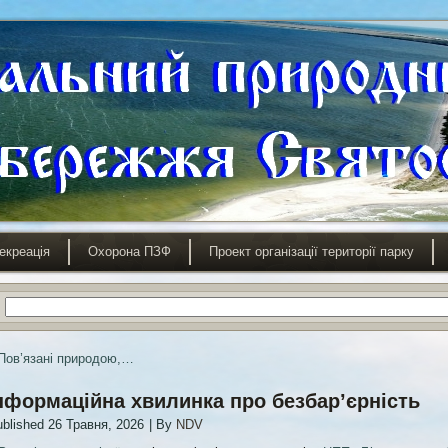
екреація
Охорона ПЗФ
Проект організації території парку
Пов’язані природою,…
нформаційна хвилинка про безбар’єрність
blished
26 Травня, 2026
|
By
NDV