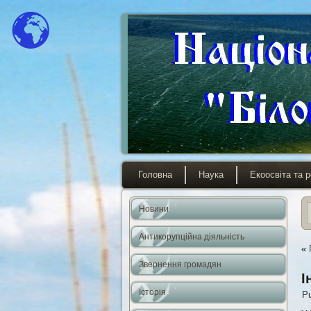
Головна
Наука
Екоосвіта та р
Новини
Антикорупційна діяльність
«
Звернення громадян
І
Історія
Pu