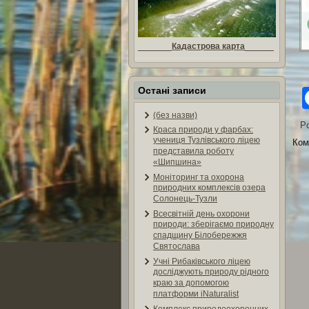
_______
Кадастрова карта
______
Остані записи
(без назви)
Po
Краса природи у фарбах:
учениця Тузлівського ліцею
Ком
представила роботу
«Шипшина»
Моніторинг та охорона
природних комплексів озера
Солонець-Тузли
Всесвітній день охорони
природи: зберігаємо природну
спадщину Білобережжя
Святослава
Учні Рибаківського ліцею
досліджують природу рідного
краю за допомогою
платформи iNaturalist