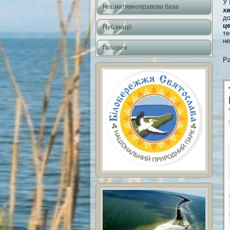
У
Нормативноправова база
хв
до
ц
Публікації
т
не
Галерея
Ра