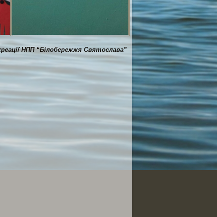
креації НПП “Білобережжя Святослава”
ся