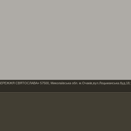
Я СВЯТОСЛАВА» 57500, Миколаївська обл. м.Очаків,вул.Лоцьманська.буд.18,тел/