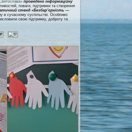
Святослава»
проведено інформаційну
жливостей, поваги, підтримки та створення
тичний стенд «Безбар’єрність —
ру в сучасному суспільстві. Особливо
и висловили свою підтримку, доброту та