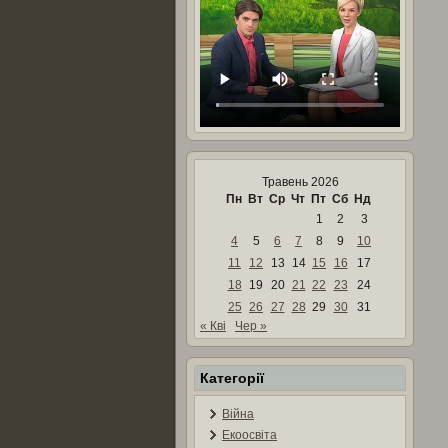
Травень 2026
Пн
Вт
Ср
Чт
Пт
Сб
Нд
1
2
3
4
5
6
7
8
9
10
11
12
13
14
15
16
17
18
19
20
21
22
23
24
25
26
27
28
29
30
31
« Кві
Чер »
Категорії
Війна
Екоосвіта