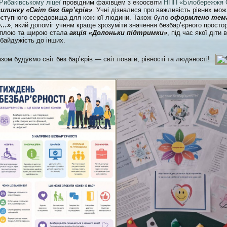
Рибаківському ліцеї
провідним фахівцем з екоосвіти
НПП «Білобережжя 
илинку «Світ без бар’єрів»
. Учні дізналися про важливість рівних мо
ступного середовища для кожної людини. Також було
оформлено тема
е…»
, який допоміг учням краще зрозуміти значення безбар’єрного просто
еплою та щирою стала
акція «Долоньки підтримки»
, під час якої діт
байдужість до інших.
зом будуємо світ без бар’єрів — світ поваги, рівності та людяності!