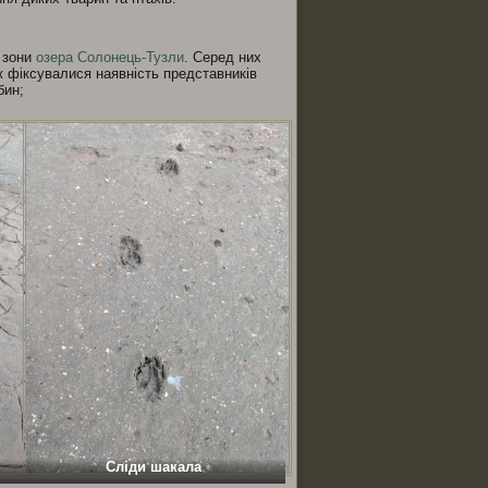
 зони
озера Солонець-Тузли
. Серед них
ж фіксувалися наявність представників
бин;
Сліди шакала