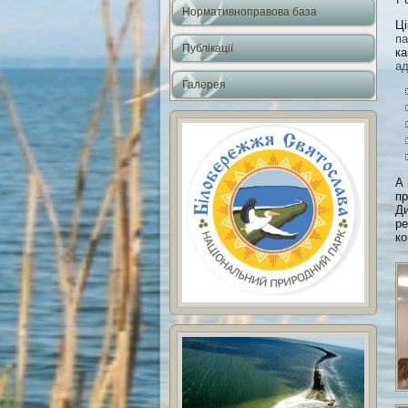
Нормативноправова база
Ці
па
Публікації
ка
ад
Галерея
А 
пр
Ди
ре
ко