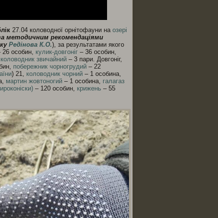
лік
27.04 коловодної орнітофауни на
озері
 та методичним рекомендаціями
рку
Редінова К.О.
), за результатами якого
 26 особин,
кулик-довгоніг
– 36 особин,
,
коловодник звичайний
– 3 пари. Довгоніг,
бин,
побережник чорногрудий
– 22
аїни
) 21,
коловодник чорний
– 1 особина,
а,
мартин жовтоногий
– 1 особина,
галагаз
ироконіски)
– 120 особин,
крижень
– 55