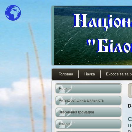
Головна
Наука
Екоосвіта та р
Новини
Антикорупційна діяльність
D
Звернення громадян
С
п
Історія
Pu