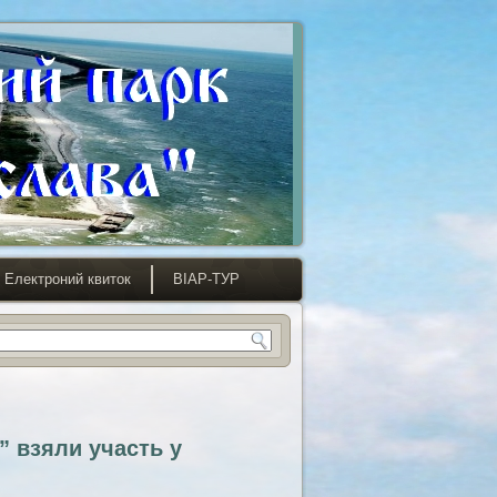
Електроний квиток
ВІАР-ТУР
 взяли участь у