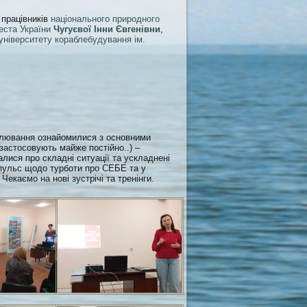
 працівників
національного природного
еста України
Чугуєвої Інни Євгенівни
,
університету кораблебудування ім.
делювання ознайомилися з основними
 застосовують майже постійно..) –
алися про складні ситуації та ускладнені
мпульс щодо турботи про СЕБЕ та у
Чекаємо на нові зустрічі та тренінги.