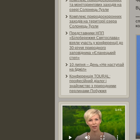
Комплекс природоохоронних
та моніторингових заходів на
Ві
озері Солонець-Тузли
—
Комплекс природоохоронних
сп
заходів на території озера
ко
Солонець-Тузли
Представники НПП
«Білобережжя Святослава»
взяли участь у конференції до
30-річчя природного
заповідника «Єланецький
степ»
10 липня – День «Не наступай
на бджіл»
Конференція TOURAL:
професійний діалог і
знайомство з природними
перлинами Побужжя