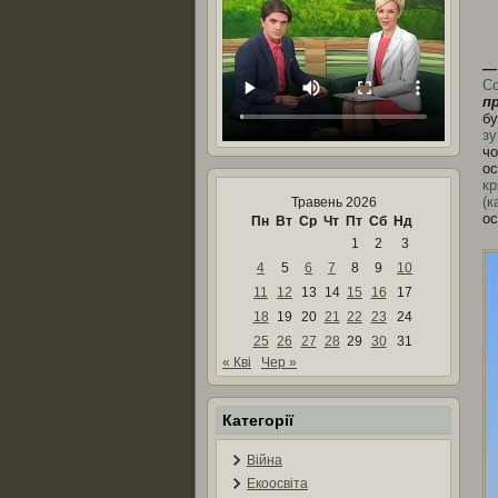
—
Со
п
бу
зу
чо
о
кр
(к
Травень 2026
ос
Пн
Вт
Ср
Чт
Пт
Сб
Нд
1
2
3
4
5
6
7
8
9
10
11
12
13
14
15
16
17
18
19
20
21
22
23
24
25
26
27
28
29
30
31
« Кві
Чер »
Категорії
Війна
Екоосвіта