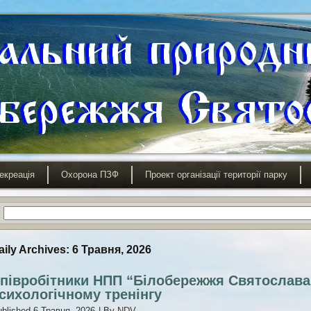
екреація
Охорона ПЗФ
Проект організації території парку
aily Archives:
6 Травня, 2026
півробітники НПП “Білобережжя Святослава”
сихологічному тренінгу
blished
6 Травня, 2026
|
By
NDV