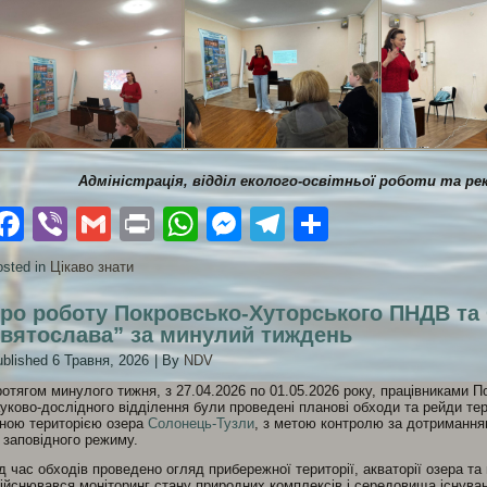
Адміністрація, відділ еколого-освітньої роботи та р
Facebook
Viber
Gmail
Print
WhatsApp
Messenger
Telegram
Поділити
sted in
Цікаво знати
ро роботу Покровсько-Хуторського ПНДВ т
вятослава” за минулий тиждень
blished
6 Травня, 2026
|
By
NDV
отягом минулого тижня, з 27.04.2026 по 01.05.2026 року, працівниками 
уково-дослідного відділення були проведені планові обходи та рейди т
ною територією озера
Солонець-Тузли
, з метою контролю за дотриманн
 заповідного режиму.
д час обходів проведено огляд прибережної території, акваторії озера т
ійснювався моніторинг стану природних комплексів і середовища існуван