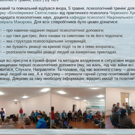
кавий та повчальний відбувся вчора, 5 травня, психологічний тренінг для
рку «Білобережжя Святослава»
від практичного психолога
Червоного Хр
ндидата психологічних наук, доцента
кафедри психології Національного 
мірала Макарова
. Для всіх співробітників було цікаво дізнатися:
– про навички надання першої психологічної допомоги;
– що таке дистрес, його ознаки та симптоми та як його подолати;
– яка структура психосоціальних інтервенцій;
– які бувають реакції на кризові події та як з ними впоратись;
– розпізнали емоційні реакції людей на конкретних прикладах.
ще всі присутні в ігровій формі та методом входження в ситуативні мо
инципами першої психологічної допомоги (яку, на жаль, під час війни всі
витися, Слухати, Направляти. Та головне, під час воєнного стану, – дізн
акції людей на них. А в підсумку – отримали гарний супер-позитивний і
манді. Дякуємо за таку необхідну інформацію, відкриті емоції та позитив! 