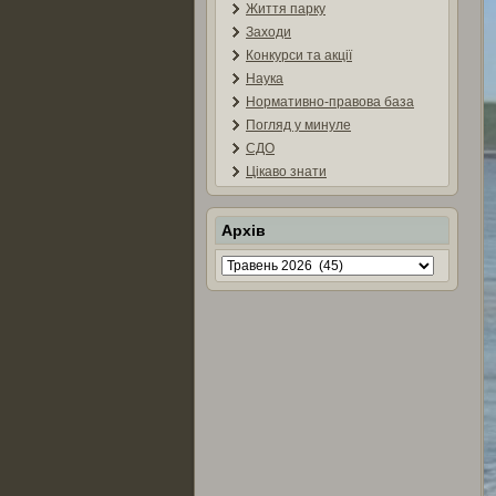
Життя парку
Заходи
Конкурси та акції
Наука
Нормативно-правова база
Погляд у минуле
СДО
Цікаво знати
Архів
Архів