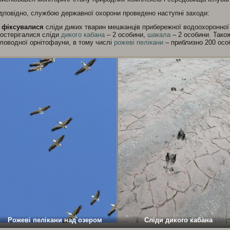
дповідно, службою державної охорони проведено наступні заходи:
 фіксувалися
сліди диких тварин мешканців прибережної водоохоронної
остерігалися сліди
дикого кабана
– 2 особини,
шакала
– 2 особини. Тако
ловодної орнітофауни, в тому числі
рожеві пелікани
– приблизно 200 осо
Рожеві пелікани над озером
Сліди дикого кабана