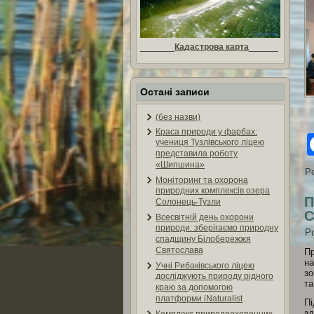
_______
Кадастрова карта
______
Остані записи
(без назви)
Краса природи у фарбах:
учениця Тузлівського ліцею
представила роботу
«Шипшина»
Po
Моніторинг та охорона
природних комплексів озера
П
Солонець-Тузли
С
Всесвітній день охорони
природи: зберігаємо природну
Pu
спадщину Білобережжя
Святослава
Пр
на
Учні Рибаківського ліцею
зо
досліджують природу рідного
та
краю за допомогою
платформи iNaturalist
Пі
зд