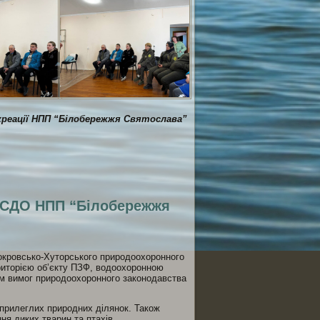
екреації НПП “Білобережжя Святослава”
ся
а СДО НПП “Білобережжя
Покровсько-Хуторського природоохоронного
ериторією об’єкту ПЗФ, водоохоронною
ям вимог природоохоронного законодавства
а прилеглих природних ділянок. Також
ня диких тварин та птахів.