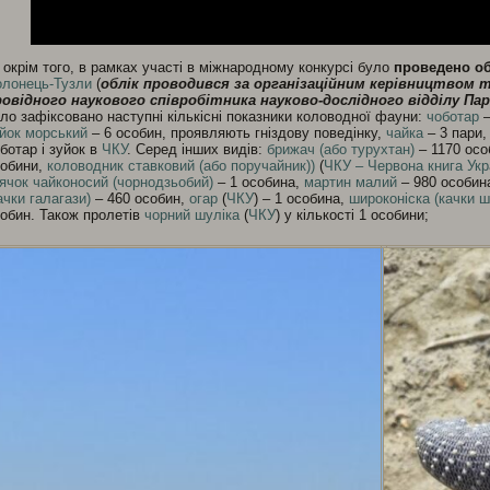
окрім того, в рамках участі в міжнародному конкурсі було
проведено
об
лонець-Тузли
(
облік проводився за організаційним керівництвом
ровідного наукового співробітника науково-дослідного відділу Па
ло зафіксовано наступні кількісні показники коловодної фауни:
чоботар
–
йок морський
– 6 особин, проявляють гніздову поведінку,
чайка
– 3 пари
ботар і зуйок в
ЧКУ
. Серед інших видів:
брижач (або турухтан)
– 1170 осо
собини,
коловодник ставковий (або поручайник))
(
ЧКУ – Червона книга Укр
ячок чайконосий (чорнодзьобий)
– 1 особина,
мартин малий
– 980 особин
ачки галагази)
– 460 особин,
огар
(
ЧКУ
) – 1 особина,
широконіска (качки ш
обин. Також пролетів
чорний шуліка
(
ЧКУ
) у кількості 1 особини;