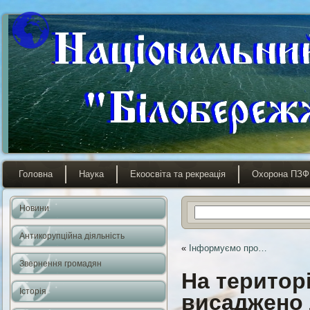
Головна
Наука
Екоосвіта та рекреація
Охорона ПЗФ
Новини
Антикорупційна діяльність
«
Інформуємо про…
Звернення громадян
На територі
Історія
висаджено 