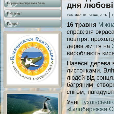
дня любові
Нормативноправова база
|
Публікації
Published
18 Травня, 2026
16 травня
Міжна
Галерея
справжня окраса
повітря, прохоло
дерев життя на
виробляють кисе
Навесні дерева 
листочками. Влі
людей від сонця
багряним, створ
снігом, нагадуют
Учні
Тузлівськог
«Білобережжя С