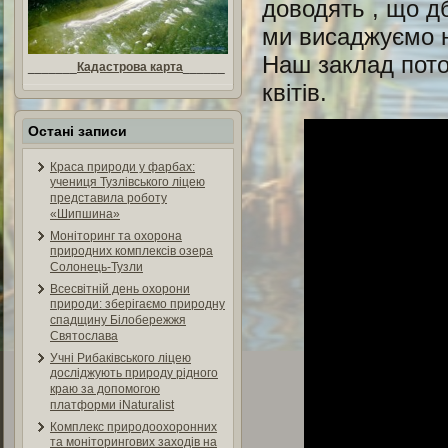
доводять , що д
ми висаджуємо н
Наш заклад потоп
_______
Кадастрова карта
______
квітів.
Остані записи
Краса природи у фарбах:
учениця Тузлівського ліцею
представила роботу
«Шипшина»
Моніторинг та охорона
природних комплексів озера
Солонець-Тузли
Всесвітній день охорони
природи: зберігаємо природну
спадщину Білобережжя
Святослава
Учні Рибаківського ліцею
досліджують природу рідного
краю за допомогою
платформи iNaturalist
Комплекс природоохоронних
та моніторингових заходів на