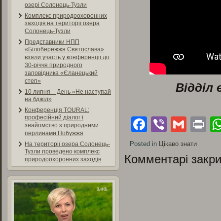
озері Солонець-Тузли
Комплекс природоохоронних
заходів на території озера
Солонець-Тузли
Представники НПП
«Білобережжя Святослава»
взяли участь у конференції до
30-річчя природного
заповідника «Єланецький
степ»
Відділ 
10 липня – День «Не наступай
на бджіл»
Конференція TOURAL:
професійний діалог і
Facebook
Viber
Gmai
Pr
знайомство з природними
перлинами Побужжя
Posted in
Цікаво знати
На території озера Солонець-
Тузли проведено комплекс
Комментарі закри
природоохоронних заходів