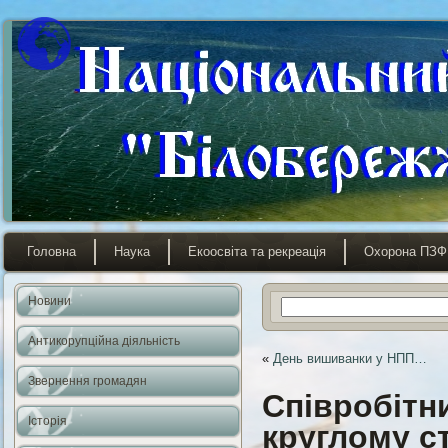
Головна
Наука
Екоосвіта та рекреація
Охорона ПЗФ
Новини
Антикорупційна діяльність
«
День вишиванки у НПП…
Звернення громадян
Співробітн
Історія
круглому ст