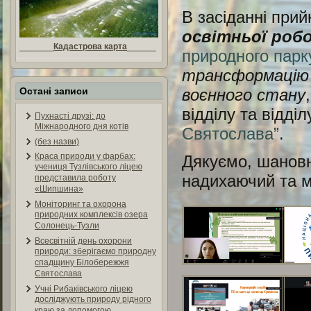
В засіданні прий
освітньої робо
_______
Кадастрова карта
______
природного пар
трансформацію е
воєнного стану
Остані записи
відділу та відд
Пухнасті друзі: до
Міжнародного дня котів
Святослава”
.
(без назви)
Краса природи у фарбах:
Дякуємо, шановні
учениця Тузлівського ліцею
надихаючий та м
представила роботу
«Шипшина»
Моніторинг та охорона
природних комплексів озера
Солонець-Тузли
Всесвітній день охорони
природи: зберігаємо природну
спадщину Білобережжя
Святослава
Учні Рибаківського ліцею
досліджують природу рідного
краю за допомогою