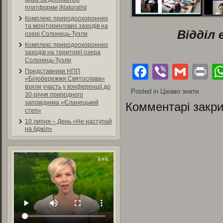
платформи iNaturalist
Комплекс природоохоронних
та моніторингових заходів на
Відділ 
озері Солонець-Тузли
Комплекс природоохоронних
заходів на території озера
Солонець-Тузли
Facebook
Viber
Gmai
Pr
Представники НПП
«Білобережжя Святослава»
взяли участь у конференції до
Posted in
Цікаво знати
30-річчя природного
заповідника «Єланецький
Комментарі закри
степ»
10 липня – День «Не наступай
на бджіл»