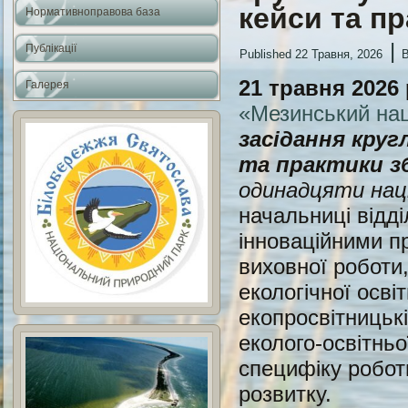
кейси та п
Нормативноправова база
|
Публікації
Published
22 Травня, 2026
21 травня 2026
Галерея
«Мезинський нац
засідання
круг
та практики з
одинадцяти наці
начальниці відді
інноваційними пр
виховної роботи,
екологічної осві
екопросвітницьк
еколого-освітньо
специфіку робот
розвитку.