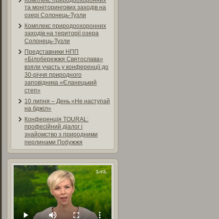
Комплекс природоохоронних
та моніторингових заходів на
озері Солонець-Тузли
Комплекс природоохоронних
заходів на території озера
Солонець-Тузли
Представники НПП
«Білобережжя Святослава»
взяли участь у конференції до
30-річчя природного
заповідника «Єланецький
степ»
10 липня – День «Не наступай
на бджіл»
Конференція TOURAL:
професійний діалог і
знайомство з природними
перлинами Побужжя