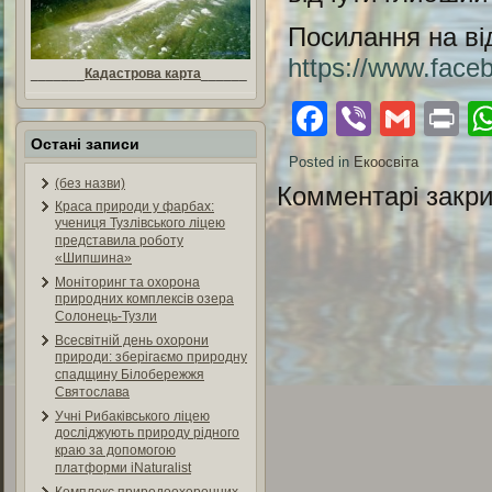
Посилання на ві
https://www.fac
_______
Кадастрова карта
______
Facebook
Viber
Gmai
Pr
Остані записи
Posted in
Екоосвіта
(без назви)
Комментарі закри
Краса природи у фарбах:
учениця Тузлівського ліцею
представила роботу
«Шипшина»
Моніторинг та охорона
природних комплексів озера
Солонець-Тузли
Всесвітній день охорони
природи: зберігаємо природну
спадщину Білобережжя
Святослава
Учні Рибаківського ліцею
досліджують природу рідного
краю за допомогою
платформи iNaturalist