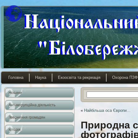
Головна
Наука
Екоосвіта та рекреація
Охорона ПЗФ
Новини
Антикорупційна діяльність
«
Найбільша оса Європи…
Звернення громадян
Природна с
Історія
фотографі