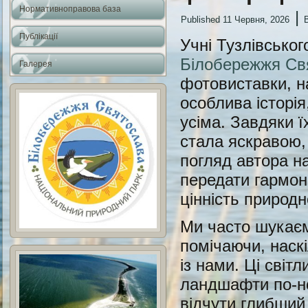
Нормативноправова база
|
Published
11 Червня, 2026
Публікації
Учні Тузлівськог
Білобережжя Св
Галерея
фотовиставки, н
особлива історія
усіма. Завдяки ї
стала яскравою,
погляд автора на
передати гармон
цінність природн
Ми часто шукаєм
помічаючи, наск
із нами. Ці світ
ландшафти по-но
відчути глибший 